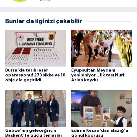
Bunlar da ilginizi çekebilir
Bursa'da tarihi eser
Eyüpsultan Meydanı
operasyonu! 273 sikke ve 18
yenileniyor... İlk taşı Nuri
obje ele geçirildi
Aslan koydu
Gebze'nin geleceği için
Edirne Keşan'dan Elazığ'a
Başkent'te güçlü temaslar
gönül köprüsü