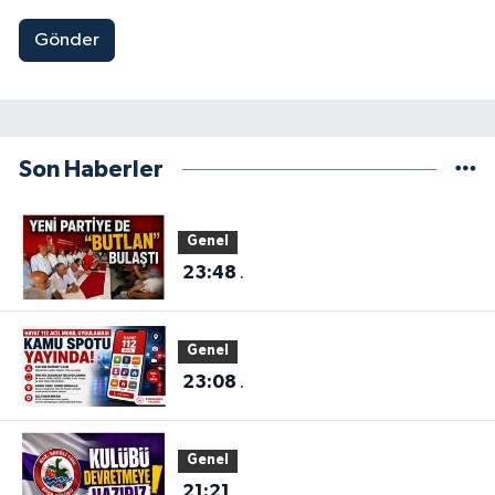
Gönder
Son Haberler
Genel
23:48
.
Genel
23:08
.
Genel
21:21
.