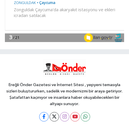
YAŞAM
18:55
Bursa'da tarihi eser
operasyonu! 273 sikke ve 18 obje ele
geçirildi
YAŞAM
18:51
Eyüpsultan Meydanı
yenileniyor... İlk taşı Nuri Aslan koydu
Teknoloji
18:45
Yapay zeka genç
girişimcilere yeni kapılar açıyor
Ereğli Önder Gazetesi ve İnternet Sitesi , yepyeni temasıyla
sizleri buluştururken, sadelik ve modernizmi bir araya getiriyor.
Şatafattan kaçınıyor ve insanlara haber okuyabilecekleri bir
altyapı sunuyor.