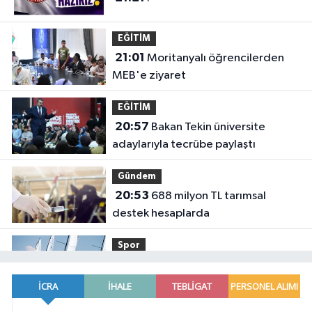
EĞİTİM
21:01
Moritanyalı öğrencilerden
MEB'e ziyaret
EĞİTİM
20:57
Bakan Tekin üniversite
adaylarıyla tecrübe paylaştı
Gündem
20:53
688 milyon TL tarımsal
destek hesaplarda
Spor
19:02
Yelkencilerin zorlu
mücadelesi ilk günde nefes kesti