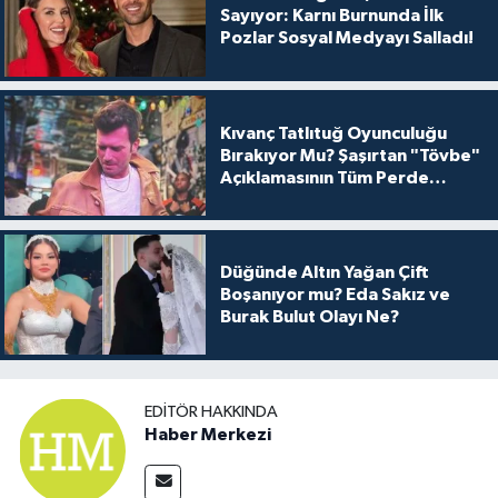
Sayıyor: Karnı Burnunda İlk
Pozlar Sosyal Medyayı Salladı!
Kıvanç Tatlıtuğ Oyunculuğu
Bırakıyor Mu? Şaşırtan "Tövbe"
Açıklamasının Tüm Perde
Arkası
Düğünde Altın Yağan Çift
Boşanıyor mu? Eda Sakız ve
Burak Bulut Olayı Ne?
EDITÖR HAKKINDA
Haber Merkezi