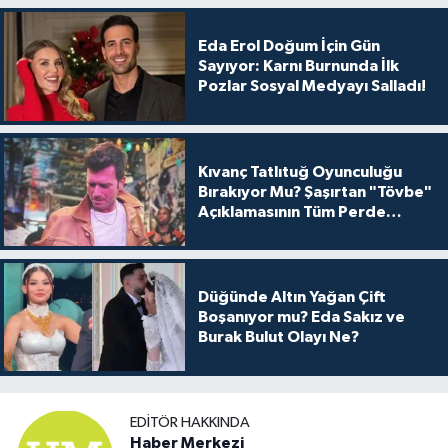
Eda Erol Doğum İçin Gün
Sayıyor: Karnı Burnunda İlk
Pozlar Sosyal Medyayı Salladı!
Kıvanç Tatlıtuğ Oyunculuğu
Bırakıyor Mu? Şaşırtan "Tövbe"
Açıklamasının Tüm Perde
Arkası
Düğünde Altın Yağan Çift
Boşanıyor mu? Eda Sakız ve
Burak Bulut Olayı Ne?
EDITÖR HAKKINDA
Haber Merkezi