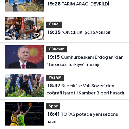
19:28
TARIM ARACI DEVRİLDİ
Genel
19:25
‘ÖNCELİK İŞÇİ SAĞLIĞI’
Gündem
19:15
Cumhurbaşkanı Erdoğan'dan
'Terörsüz Türkiye' mesajı
YAŞAM
18:47
Bilecik'te Vali Sözer'den
coğrafi işaretli Kamber Biberi hasadı
Spor
18:41
TOFAŞ potada yeni sezonu
hazır