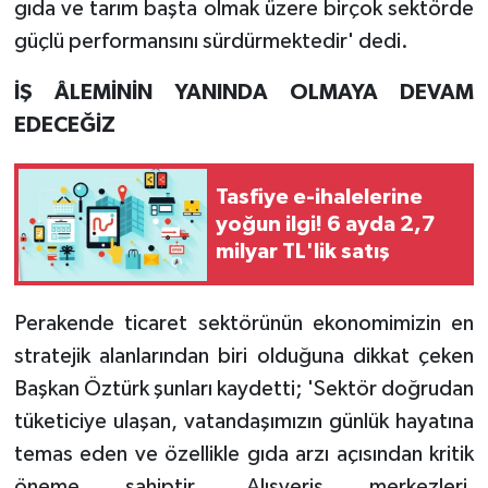
gıda ve tarım başta olmak üzere birçok sektörde
güçlü performansını sürdürmektedir' dedi.
İŞ ÂLEMİNİN YANINDA OLMAYA DEVAM
EDECEĞİZ
Tasfiye e-ihalelerine
yoğun ilgi! 6 ayda 2,7
milyar TL'lik satış
Perakende ticaret sektörünün ekonomimizin en
stratejik alanlarından biri olduğuna dikkat çeken
Başkan Öztürk şunları kaydetti; 'Sektör doğrudan
tüketiciye ulaşan, vatandaşımızın günlük hayatına
temas eden ve özellikle gıda arzı açısından kritik
öneme sahiptir. Alışveriş merkezleri,