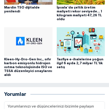
Mardin TSO dijitalde
İpsala'da çeltik üretim
yenilendi
maliyeti rekor seviyede... 1
kilogram maliyeti 47,26 TL
oldu
Kleen-Hy-Dro-Gen Inc., sıfır
Tasfiye e-ihalelerine yoğun
karbon emisyonlu hidrojen
ilgi! 6 ayda 2,7 milyar TL'lik
ısıtma teknolojisinde ISO ve
satış
TSSA düzenleyici onaylarını
aldı
Yorumlar