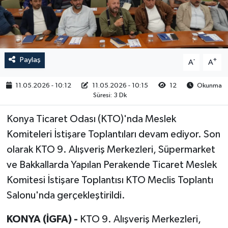
RESMİ İLAN
Paylaş
-
+
A
A
11.05.2026 - 10:12
11.05.2026 - 10:15
12
Okunma
Süresi: 3 Dk
Konya Ticaret Odası (KTO)'nda Meslek
Komiteleri İstişare Toplantıları devam ediyor. Son
olarak KTO 9. Alışveriş Merkezleri, Süpermarket
ve Bakkallarda Yapılan Perakende Ticaret Meslek
Komitesi İstişare Toplantısı KTO Meclis Toplantı
Salonu'nda gerçekleştirildi.
KONYA (İGFA) -
KTO 9. Alışveriş Merkezleri,