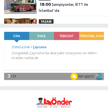
18:00
Şampiyonlar, İETT ile
İstanbul'da
YAŞAM
17:45
Ayvalık'ta üretici ve el emeği
pazarı renk katıyor
YAŞAM
17:30
DAĞDER ve BUMEV'den
eğitim için güç birliği
YAŞAM
17:17
Bursa Büyükşehir
Harmancık'ta da yolları yeniliyor
YAŞAM
17:15
İpsala OSB'nin gelişimi için
kritik ziyaret