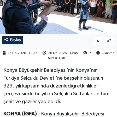
RESMİ İLAN
Paylaş
-
+
A
A
26.06.2026 - 13:37
26.06.2026 - 13:45
7
Okunma
Süresi: 1 Dk
Konya Büyükşehir Belediyesi'nin Konya'nın
Türkiye Selçuklu Devleti'ne başşehir oluşunun
929. yılı kapsamında düzenlediği etkinlikler
çerçevesinde bu yıl da Selçuklu Sultanları ile tüm
şehit ve gaziler yad edildi.
KONYA (İGFA) -
Konya Büyükşehir Belediyesi,