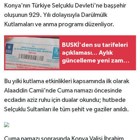
Konya'nın Türkiye Selçuklu Devleti'ne başşehir
oluşunun 929. Yılı dolayısıyla Darülmülk
Kutlamaları ve anma programı düzenliyor.
BUSKİ'den su tarifeleri
açıklaması... Aylık
güncelleme yeni zam
uygulaması değil
Bu yılki kutlama etkinlikleri kapsamında ilk olarak
Alaaddin Camii'nde Cuma namazı öncesinde
ecdadın aziz ruhu için dualar okundu; hutbede
Selçuklu Sultanları ile tüm şehit ve gaziler anıldı.
Cuma namazı sonrasında Konya Valisi İbrahim