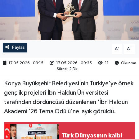
RESMİ İLAN
Paylaş
-
+
A
A
17.05.2026 - 09:15
17.05.2026 - 09:35
11
Okunma
Süresi: 2 Dk
Konya Büyükşehir Belediyesi'nin Türkiye'ye örnek
gençlik projeleri İbn Haldun Üniversitesi
tarafından dördüncüsü düzenlenen 'İbn Haldun
Akademi '26 Tema Ödülü'ne layık görüldü.
Türk Dünyasının kalbi