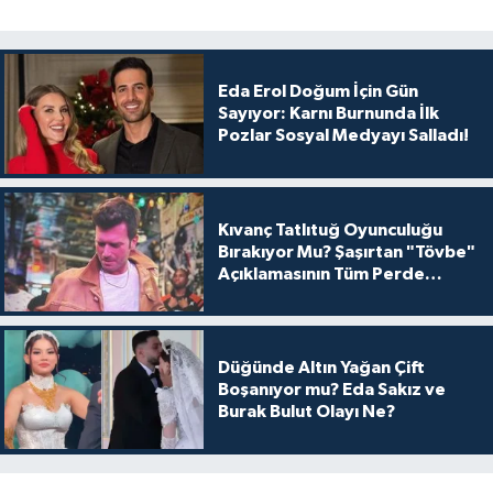
Eda Erol Doğum İçin Gün
Sayıyor: Karnı Burnunda İlk
Pozlar Sosyal Medyayı Salladı!
Kıvanç Tatlıtuğ Oyunculuğu
Bırakıyor Mu? Şaşırtan "Tövbe"
Açıklamasının Tüm Perde
Arkası
Düğünde Altın Yağan Çift
Boşanıyor mu? Eda Sakız ve
Burak Bulut Olayı Ne?