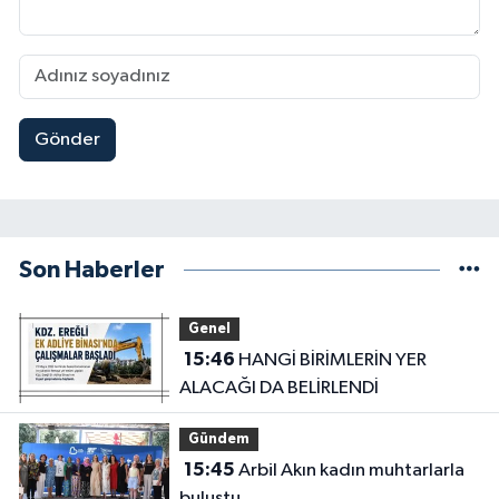
Gönder
Son Haberler
Genel
15:46
HANGİ BİRİMLERİN YER
ALACAĞI DA BELİRLENDİ
Gündem
15:45
Arbil Akın kadın muhtarlarla
buluştu