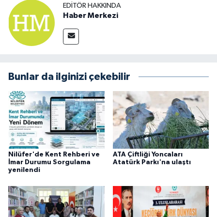
EDITÖR HAKKINDA
Haber Merkezi
Bunlar da ilginizi çekebilir
Nilüfer'de Kent Rehberi ve
ATA Çiftliği Yoncaları
İmar Durumu Sorgulama
Atatürk Parkı'na ulaştı
yenilendi