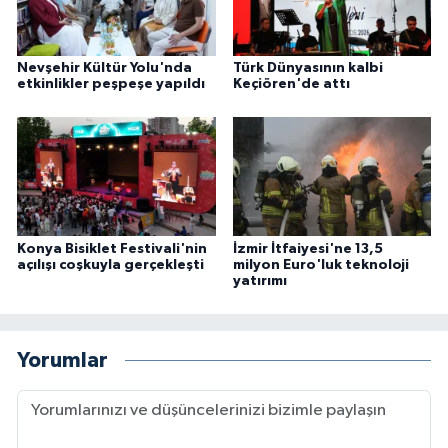
Nevşehir Kültür Yolu'nda
Türk Dünyasının kalbi
etkinlikler peşpeşe yapıldı
Keçiören'de attı
Konya Bisiklet Festivali'nin
İzmir İtfaiyesi'ne 13,5
açılışı coşkuyla gerçekleşti
milyon Euro'luk teknoloji
yatırımı
Yorumlar