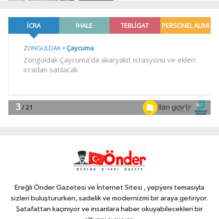
14:45
Kırgız Cumhuriyeti Antalya
Başkonsolosu Başkan Vekili
Özdemir'i ziyaret etti
Gündem
14:30
ABB'den mevsimlik tarım
işçilerine sağlık buluşması
EKONOMİ
14:15
ATA Çiftliği'nde karabuğday
hasadı başladı
YAŞAM
14:11
Nilüfer'de Kent Rehberi ve
İmar Durumu Sorgulama yenilendi
Ereğli Önder Gazetesi ve İnternet Sitesi , yepyeni temasıyla
sizleri buluştururken, sadelik ve modernizmi bir araya getiriyor.
Şatafattan kaçınıyor ve insanlara haber okuyabilecekleri bir