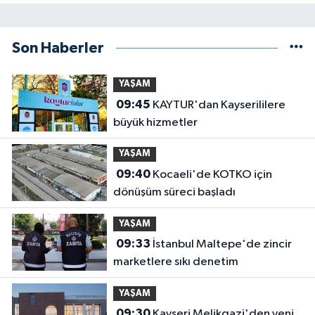
Son Haberler
YAŞAM
09:45
KAYTUR'dan Kayserililere
büyük hizmetler
YAŞAM
09:40
Kocaeli'de KOTKO için
dönüşüm süreci başladı
YAŞAM
09:33
İstanbul Maltepe'de zincir
marketlere sıkı denetim
YAŞAM
09:30
Kayseri Melikgazi'den yeni