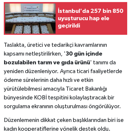
İstanbul'da 257 bin 850
uyuşturucu hap ele
geçirildi
Taslakta, üretici ve tedarikçi kavramlarının
kapsamı netleştirilirken, '
30 gün içinde
bozulabilen tarım ve gıda ürünü
' tanımı da
yeniden düzenleniyor. Ayrıca ticari faaliyetlerde
ödeme sürelerinin daha hızlı ve etkin
yürütülebilmesi amacıyla Ticaret Bakanlığı
bünyesinde KOBİ tespitini kolaylaştıracak bir
sorgulama ekranının oluşturulması öngörülüyor.
Düzenlemenin dikkat çeken başlıklarından biri ise
kadın kooperatiflerine yönelik destek oldu.