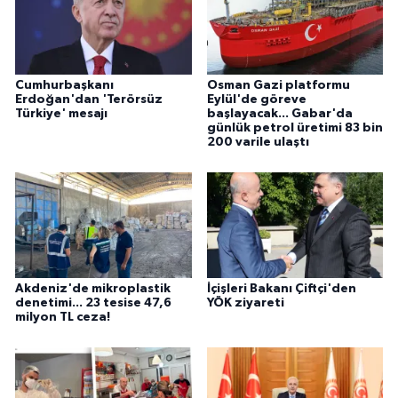
Cumhurbaşkanı
Osman Gazi platformu
Erdoğan'dan 'Terörsüz
Eylül'de göreve
Türkiye' mesajı
başlayacak... Gabar'da
günlük petrol üretimi 83 bin
200 varile ulaştı
Akdeniz'de mikroplastik
İçişleri Bakanı Çiftçi'den
denetimi... 23 tesise 47,6
YÖK ziyareti
milyon TL ceza!