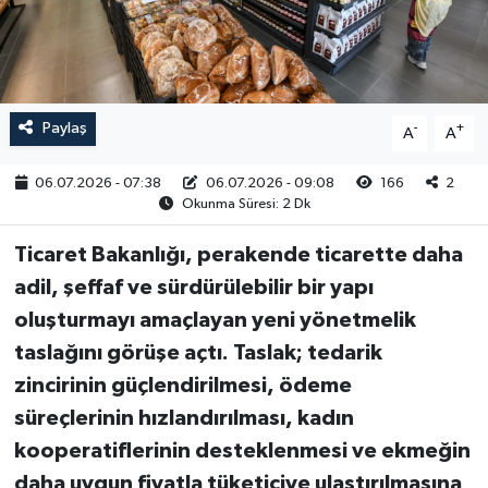
RESMİ İLAN
Paylaş
-
+
A
A
06.07.2026 - 07:38
06.07.2026 - 09:08
166
2
Okunma Süresi: 2 Dk
Ticaret Bakanlığı, perakende ticarette daha
adil, şeffaf ve sürdürülebilir bir yapı
oluşturmayı amaçlayan yeni yönetmelik
taslağını görüşe açtı. Taslak; tedarik
zincirinin güçlendirilmesi, ödeme
süreçlerinin hızlandırılması, kadın
kooperatiflerinin desteklenmesi ve ekmeğin
daha uygun fiyatla tüketiciye ulaştırılmasına