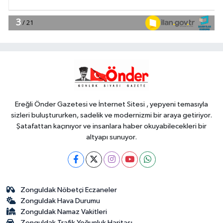
YAŞAM
09:17
İzmir Bornova'da ortak akıl
buluşması
Gündem
09:15
TÜGVA Kayseri, Memduh
Büyükkılıç'ı ağırladı
Ereğli Önder Gazetesi ve İnternet Sitesi , yepyeni temasıyla
sizleri buluştururken, sadelik ve modernizmi bir araya getiriyor.
Şatafattan kaçınıyor ve insanlara haber okuyabilecekleri bir
altyapı sunuyor.
Zonguldak Nöbetçi Eczaneler
Zonguldak Hava Durumu
Zonguldak Namaz Vakitleri
Zonguldak Trafik Yoğunluk Haritası