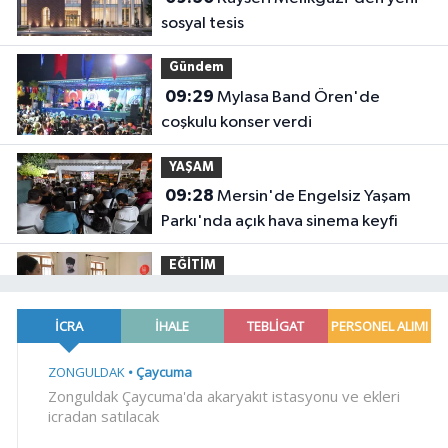
sosyal tesis
Gündem
09:29
Mylasa Band Ören'de
coşkulu konser verdi
YAŞAM
09:28
Mersin'de Engelsiz Yaşam
Parkı'nda açık hava sinema keyfi
EĞİTİM
09:23
Ankara Keçiören'de ailelere
etkili ebeveynlik eğitimi
YAŞAM
09:22
Bursa Osmangazi'de
istihdam buluşmalarıyla iş imkanı