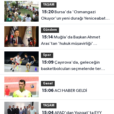
YAŞAM
15:20
Bursa'da 'Osmangazi
Okuyor'un yeni durağı Yeniceabat
oldu
Gündem
15:14
Muğla'da Başkan Ahmet
Aras'tan 'hukuk müşavirliği'
açıklaması
Spor
15:09
Çayırova'da, geleceğin
basketbolcuları seçmelerde ter
döktü
Genel
15:06
ACI HABER GELDİ
YAŞAM
15:04
AFAD'dan Yozgat'ta EYY