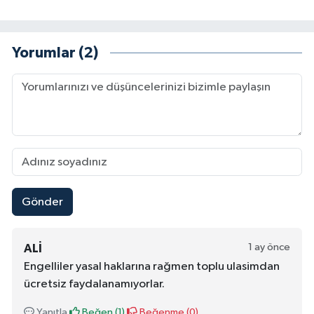
Yorumlar (2)
Gönder
1 ay önce
ALI
Engelliler yasal haklarına rağmen toplu ulasimdan
ücretsiz faydalanamıyorlar.
Yanıtla
Beğen (
1
)
Beğenme (
0
)