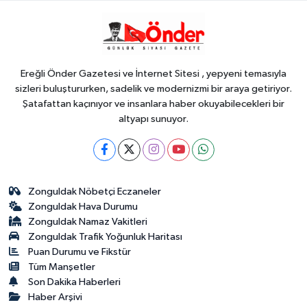
14:32
ÇELİKORDUSPOR’DAN
GURUR DOLU SEZON
Ereğli Önder Gazetesi ve İnternet Sitesi , yepyeni temasıyla
sizleri buluştururken, sadelik ve modernizmi bir araya getiriyor.
Şatafattan kaçınıyor ve insanlara haber okuyabilecekleri bir
altyapı sunuyor.
Zonguldak Nöbetçi Eczaneler
Zonguldak Hava Durumu
Zonguldak Namaz Vakitleri
Zonguldak Trafik Yoğunluk Haritası
Puan Durumu ve Fikstür
Tüm Manşetler
Son Dakika Haberleri
Haber Arşivi