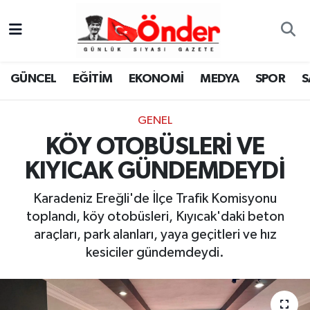
GÜNCEL
Zonguldak Nöbetçi Eczaneler
GÜNCEL
EĞİTİM
EKONOMİ
MEDYA
SPOR
S
EĞİTİM
Zonguldak Hava Durumu
GENEL
EKONOMİ
Zonguldak Namaz Vakitleri
KÖY OTOBÜSLERİ VE
MEDYA
Zonguldak Trafik Yoğunluk Haritası
KIYICAK GÜNDEMDEYDİ
SPOR
TFF 3.Lig 4.Grup Puan Durumu ve Fikstür
Karadeniz Ereğli'de İlçe Trafik Komisyonu
toplandı, köy otobüsleri, Kıyıcak'daki beton
SAĞLIK
Tüm Manşetler
araçları, park alanları, yaya geçitleri ve hız
kesiciler gündemdeydi.
KÜLTÜR-SANAT
Son Dakika Haberleri
YAŞAM
Haber Arşivi