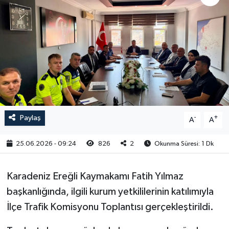
RESMİ İLAN
Paylaş
-
+
A
A
25.06.2026 - 09:24
826
2
Okunma Süresi: 1 Dk
Karadeniz Ereğli Kaymakamı Fatih Yılmaz
başkanlığında, ilgili kurum yetkililerinin katılımıyla
İlçe Trafik Komisyonu Toplantısı gerçekleştirildi.