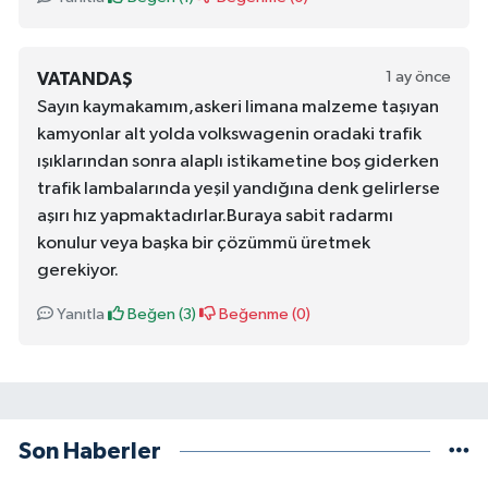
1 ay önce
VATANDAŞ
Sayın kaymakamım,askeri limana malzeme taşıyan
kamyonlar alt yolda volkswagenin oradaki trafik
ışıklarından sonra alaplı istikametine boş giderken
trafik lambalarında yeşil yandığına denk gelirlerse
aşırı hız yapmaktadırlar.Buraya sabit radarmı
konulur veya başka bir çözümmü üretmek
gerekiyor.
Yanıtla
Beğen (
3
)
Beğenme (
0
)
Son Haberler