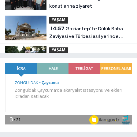
konutlarına ziyaret
YAŞAM
14:57
Gaziantep'te Dülük Baba
Zaviyesi ve Türbesi asıl yerinde
yeniden inşa edilecek
YAŞAM
14:46
Sakarya'da 'Mutluluk Tırı'
mahalle mahalle geziyor
Genel
14:37
DENİZE GİRMEK YASAKLANDI
14:33
Böbrekleri sessizce tehdit
eden üç hastalık
Genel