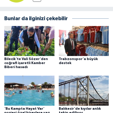
Bunlar da ilginizi çekebilir
Bilecik'te Vali Sözer'den
Trabzonspor'a büyük
coğrafi işaretli Kamber
destek
Biberi hasadı
'Bu Kampta Hayat Var'
Balıkesir'de kıyılar anlık
projesi özel bireylere yaz
takip ediliyor