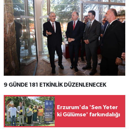
9 GÜNDE 181 ETKİNLİK DÜZENLENECEK
Erzurum'da 'Sen Yeter
ki Gülümse' farkındalığı