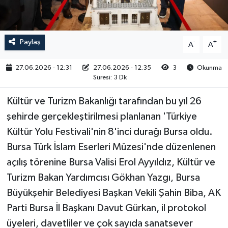
RESMİ İLAN
Paylaş
-
+
A
A
27.06.2026 - 12:31
27.06.2026 - 12:35
3
Okunma
Süresi: 3 Dk
Kültür ve Turizm Bakanlığı tarafından bu yıl 26
şehirde gerçekleştirilmesi planlanan 'Türkiye
Kültür Yolu Festivali'nin 8'inci durağı Bursa oldu.
Bursa Türk İslam Eserleri Müzesi'nde düzenlenen
açılış törenine Bursa Valisi Erol Ayyıldız, Kültür ve
Turizm Bakan Yardımcısı Gökhan Yazgı, Bursa
Büyükşehir Belediyesi Başkan Vekili Şahin Biba, AK
Parti Bursa İl Başkanı Davut Gürkan, il protokol
üyeleri, davetliler ve çok sayıda sanatsever