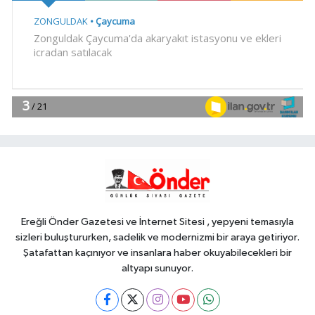
Diyarbakır'da açıldı
YAŞAM
10:30
Muğla Milas'ta 'Mylasa
Band' izdihamı
Spor
10:15
Uludağ İçecek, 1. FC
Nürnberg'in resmi sponsoru oldu
Spor
10:00
VakıfBank, Vanja Ivanovic'i
transfer etti
Ereğli Önder Gazetesi ve İnternet Sitesi , yepyeni temasıyla
sizleri buluştururken, sadelik ve modernizmi bir araya getiriyor.
Şatafattan kaçınıyor ve insanlara haber okuyabilecekleri bir
altyapı sunuyor.