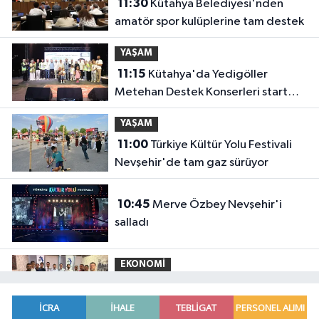
11:30
Kütahya Belediyesi'nden
amatör spor kulüplerine tam destek
YAŞAM
11:15
Kütahya'da Yedigöller
Metehan Destek Konserleri start
aldı
YAŞAM
11:00
Türkiye Kültür Yolu Festivali
Nevşehir'de tam gaz sürüyor
10:45
Merve Özbey Nevşehir'i
salladı
EKONOMİ
10:39
Mühendis Tek-Sen
Bayındırlık'tan tarihi adım: İlk şube