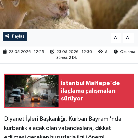
RESMİ İLAN
Paylaş
-
+
A
A
23.05.2026 - 12:25
23.05.2026 - 12:30
5
Okunma
Süresi: 2 Dk
İstanbul Maltepe'de
ilaçlama çalışmaları
sürüyor
Diyanet İşleri Başkanlığı, Kurban Bayramı'nda
kurbanlık alacak olan vatandaşlara, dikkat
edilmesi gereken hususlarla ilgili önemli