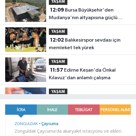
YAŞAM
12:09
Bursa Büyükşehir'den
Mudanya'nın altyapısına güçlü
yatırım
YAŞAM
12:02
Balıkesirspor sevdası için
memleket tek yürek
YAŞAM
11:57
Edirne Keşan'da Önkal
Kılavuz'dan anlamlı çalışma
YAŞAM
11:50
Su stresi çağı yaklaşıyor!
Uzmanlardan Türkiye için uyarı
YAŞAM
11:42
İzmir Efes Selçuk'ta engelsiz