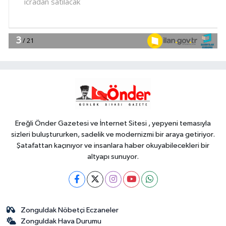
yaşamda üreterek güçleniyorlar
YAŞAM
11:37
Av sezonu 18 Ağustos'ta
açılacak
Genel
11:37
ELLERİNİZE SAĞLIK...
Ereğli Önder Gazetesi ve İnternet Sitesi , yepyeni temasıyla
sizleri buluştururken, sadelik ve modernizmi bir araya getiriyor.
Şatafattan kaçınıyor ve insanlara haber okuyabilecekleri bir
altyapı sunuyor.
Zonguldak Nöbetçi Eczaneler
Zonguldak Hava Durumu