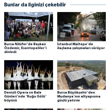
Bunlar da ilginizi çekebilir
Bursa Nilüfer'de Başkan
İstanbul Maltepe'de
Özdemir, Esentepeliler'i
ilaçlama çalışmaları sürüyor
dinledi
Denizli Opera ve Bale
Bursa Büyükşehir'den
Günleri'nde 'Kuğu Gölü'
Mudanya'nın altyapısına
büyüsü
güçlü yatırım