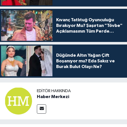
Kıvanç Tatlıtuğ Oyunculuğu
Bırakıyor Mu? Şaşırtan "Tövbe"
Açıklamasının Tüm Perde
Arkası
Düğünde Altın Yağan Çift
Boşanıyor mu? Eda Sakız ve
Burak Bulut Olayı Ne?
EDITÖR HAKKINDA
Haber Merkezi