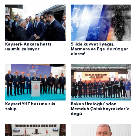
Kayseri- Ankara hattı
5 ilde kuvvetli yağış,
uyumlu çalışıyor
Marmara ve Ege'de rüzgar
alarmı!
Kayseri YHT hattına sıkı
Bakan Uraloğlu'ndan
takip
Memduh Çolakbayrakdar'a
övgü