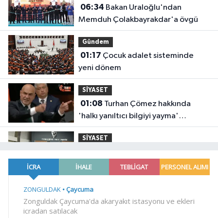
06:34
Bakan Uraloğlu'ndan
Memduh Çolakbayrakdar'a övgü
Gündem
01:17
Çocuk adalet sisteminde
yeni dönem
SİYASET
01:08
Turhan Çömez hakkında
'halkı yanıltıcı bilgiyi yayma'
soruşturması
SİYASET
23:58
Kılıçdaroğlu, CHP Gençlik
Kolları yönetimiyle buluştu
YAŞAM
23:54
Arabesk müziğinin acı kaybı!