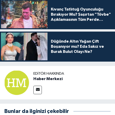
Kıvanç Tatlıtuğ Oyunculuğu
Bırakıyor Mu? Şaşırtan "Tövbe"
Açıklamasının Tüm Perde
Arkası
Düğünde Altın Yağan Çift
Boşanıyor mu? Eda Sakız ve
Burak Bulut Olayı Ne?
EDITÖR HAKKINDA
Haber Merkezi
Bunlar da ilginizi çekebilir