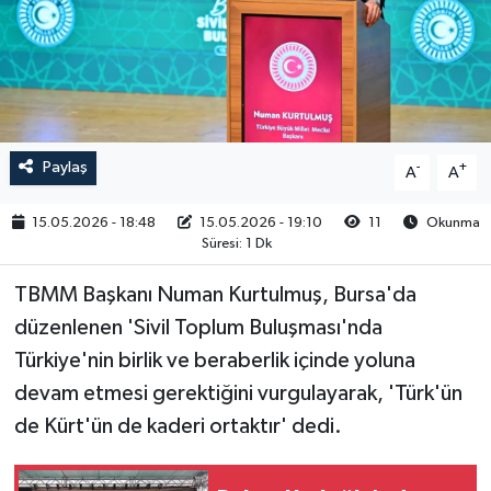
RESMİ İLAN
Paylaş
-
+
A
A
15.05.2026 - 18:48
15.05.2026 - 19:10
11
Okunma
Süresi: 1 Dk
TBMM Başkanı Numan Kurtulmuş, Bursa'da
düzenlenen 'Sivil Toplum Buluşması'nda
Türkiye'nin birlik ve beraberlik içinde yoluna
devam etmesi gerektiğini vurgulayarak, 'Türk'ün
de Kürt'ün de kaderi ortaktır' dedi.