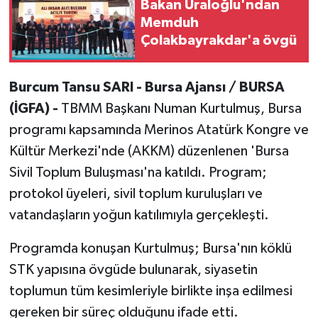
Bakan Uraloğlu'ndan
Memduh
Çolakbayrakdar'a övgü
Burcum Tansu SARI - Bursa Ajansı / BURSA
(İGFA) -
TBMM Başkanı Numan Kurtulmuş, Bursa
programı kapsamında Merinos Atatürk Kongre ve
Kültür Merkezi'nde (AKKM) düzenlenen 'Bursa
Sivil Toplum Buluşması'na katıldı. Program;
protokol üyeleri, sivil toplum kuruluşları ve
vatandaşların yoğun katılımıyla gerçekleşti.
Programda konuşan Kurtulmuş; Bursa'nın köklü
STK yapısına övgüde bulunarak, siyasetin
toplumun tüm kesimleriyle birlikte inşa edilmesi
gereken bir süreç olduğunu ifade etti.