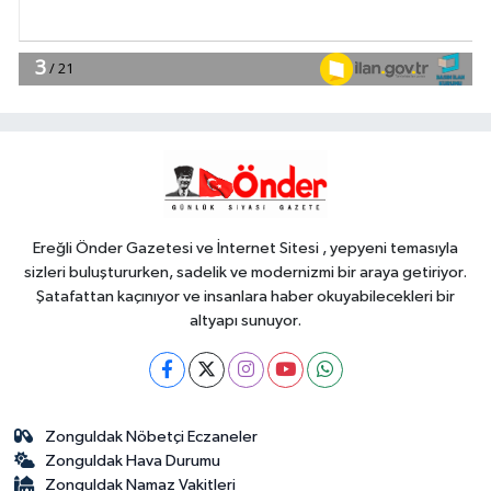
Gündem
23:41
Menderes Belediye Başkanı
İlkay Çiçek görevden uzaklaştırıldı
SİYASET
23:34
CHP İstanbul'da yeni
katılımlar... Gürsel Tekin: Birlikte
başaracağız
Ereğli Önder Gazetesi ve İnternet Sitesi , yepyeni temasıyla
sizleri buluştururken, sadelik ve modernizmi bir araya getiriyor.
Şatafattan kaçınıyor ve insanlara haber okuyabilecekleri bir
altyapı sunuyor.
Zonguldak Nöbetçi Eczaneler
Zonguldak Hava Durumu
Zonguldak Namaz Vakitleri