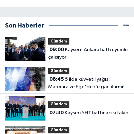
Son Haberler
Gündem
09:00
Kayseri- Ankara hattı uyumlu
çalışıyor
Gündem
08:45
5 ilde kuvvetli yağış,
Marmara ve Ege'de rüzgar alarmı!
Gündem
07:30
Kayseri YHT hattına sıkı takip
Gündem