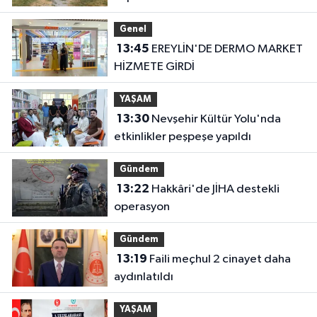
buluşturdu
Genel
13:45
EREYLİN'DE DERMO MARKET
HİZMETE GİRDİ
YAŞAM
13:30
Nevşehir Kültür Yolu'nda
etkinlikler peşpeşe yapıldı
Gündem
13:22
Hakkâri'de JİHA destekli
operasyon
Gündem
13:19
Faili meçhul 2 cinayet daha
aydınlatıldı
YAŞAM