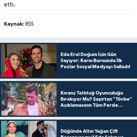
etti.
Kaynak:
RSS
Eda Erol Doğum İçin Gün
Sayıyor: Karnı Burnunda İlk
Pozlar Sosyal Medyayı Salladı!
Kıvanç Tatlıtuğ Oyunculuğu
Bırakıyor Mu? Şaşırtan "Tövbe"
Açıklamasının Tüm Perde
Arkası
Düğünde Altın Yağan Çift