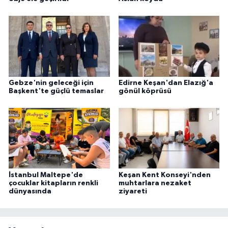
Gebze'nin geleceği için
Edirne Keşan'dan Elazığ'a
Başkent'te güçlü temaslar
gönül köprüsü
İstanbul Maltepe'de
Keşan Kent Konseyi'nden
çocuklar kitapların renkli
muhtarlara nezaket
dünyasında
ziyareti