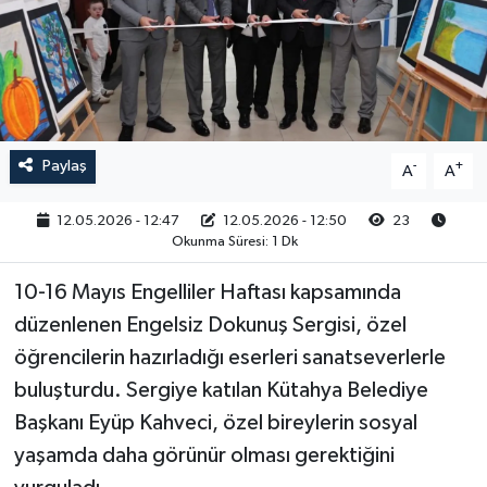
RESMİ İLAN
Paylaş
-
+
A
A
12.05.2026 - 12:47
12.05.2026 - 12:50
23
Okunma Süresi: 1 Dk
10-16 Mayıs Engelliler Haftası kapsamında
düzenlenen Engelsiz Dokunuş Sergisi, özel
öğrencilerin hazırladığı eserleri sanatseverlerle
buluşturdu. Sergiye katılan Kütahya Belediye
Başkanı Eyüp Kahveci, özel bireylerin sosyal
yaşamda daha görünür olması gerektiğini