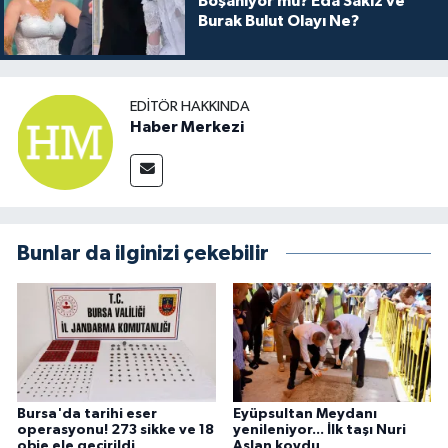
Boşanıyor mu? Eda Sakız ve
Burak Bulut Olayı Ne?
EDITÖR HAKKINDA
Haber Merkezi
Bunlar da ilginizi çekebilir
Bursa'da tarihi eser
Eyüpsultan Meydanı
operasyonu! 273 sikke ve 18
yenileniyor... İlk taşı Nuri
obje ele geçirildi
Aslan koydu