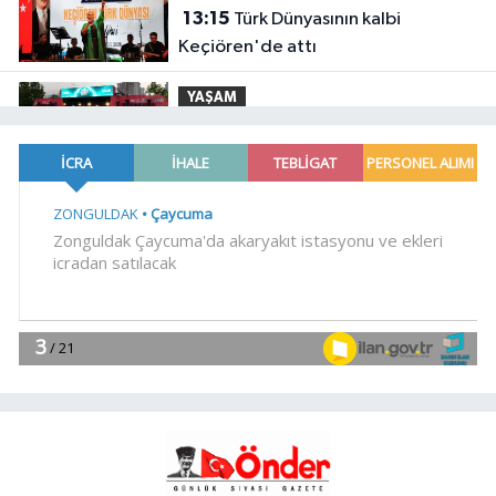
13:15
Türk Dünyasının kalbi
Keçiören'de attı
YAŞAM
13:10
Konya Bisiklet Festivali'nin
açılışı coşkuyla gerçekleşti
YAŞAM
13:08
İzmir İtfaiyesi'ne 13,5 milyon
Euro'luk teknoloji yatırımı
Spor
13:07
Yeşil-siyahlılar yeni sezonu
coşkuyla açtı
Magazin
13:05
Maltepe'de, Süreyya
Plajı'nda müzik ziyafeti