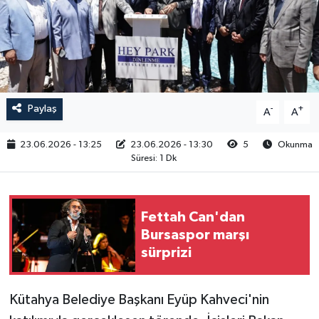
RESMİ İLAN
Paylaş
-
+
A
A
23.06.2026 - 13:25
23.06.2026 - 13:30
5
Okunma
Süresi: 1 Dk
Fettah Can'dan
Bursaspor marşı
sürprizi
Kütahya Belediye Başkanı Eyüp Kahveci'nin