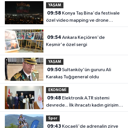
YAŞAM
09:58
Konya Taş Bina'da festivale
özel video mapping ve drone
gösterisi büyüledi
09:54
Ankara Keçiören'de
Keşmir'e özel sergi
YAŞAM
09:50
Sultanköy'ün gururu Ali
Karakaş Tuğgeneral oldu
EKONOMİ
09:48
Elektronik A.TR sistemi
devrede... İlk ihracatı kadın girişimci
gerçekleştirdi
Spor
09:43
Kocaeli'de adrenalin zirve