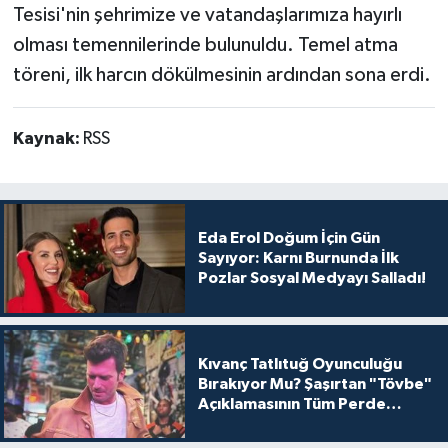
Tesisi'nin şehrimize ve vatandaşlarımıza hayırlı
olması temennilerinde bulunuldu. Temel atma
töreni, ilk harcın dökülmesinin ardından sona erdi.
Kaynak:
RSS
Eda Erol Doğum İçin Gün
Sayıyor: Karnı Burnunda İlk
Pozlar Sosyal Medyayı Salladı!
Kıvanç Tatlıtuğ Oyunculuğu
Bırakıyor Mu? Şaşırtan "Tövbe"
Açıklamasının Tüm Perde
Arkası