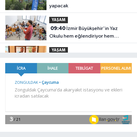
yapacak
YAŞAM
09:40
İzmir Büyükşehir'in Yaz
Okulu hem eğlendiriyor hem
öğretiyor
YAŞAM
09:35
İzmit Belediyesi'nden
muhtarlara doğum günü ziyareti
Dünya
09:32
SpaceX'ten Ay'a çarpma
açıklaması: Sorumlu uzay
operasyonları için çalışıyoruz
YAŞAM
09:25
Edirne Keşan'da temizlik
hareketi ödülsüz kalmadı