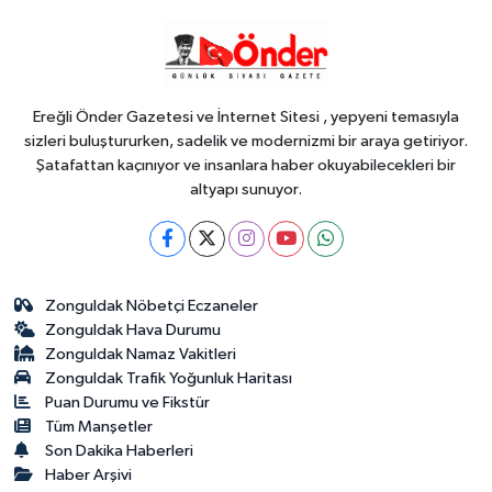
SİYASET
09:20
CHP Bahçelievler'de yeni
dönem
Ereğli Önder Gazetesi ve İnternet Sitesi , yepyeni temasıyla
sizleri buluştururken, sadelik ve modernizmi bir araya getiriyor.
Şatafattan kaçınıyor ve insanlara haber okuyabilecekleri bir
altyapı sunuyor.
Zonguldak Nöbetçi Eczaneler
Zonguldak Hava Durumu
Zonguldak Namaz Vakitleri
Zonguldak Trafik Yoğunluk Haritası
Puan Durumu ve Fikstür
Tüm Manşetler
Son Dakika Haberleri
Haber Arşivi