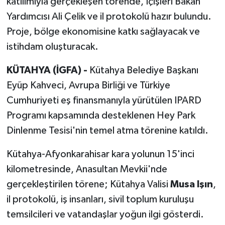
katılımıyla gerçekleşen törende, İçişleri Bakan
Yardımcısı Ali Çelik ve il protokolü hazır bulundu.
Proje, bölge ekonomisine katkı sağlayacak ve
istihdam oluşturacak.
KÜTAHYA (İGFA) -
Kütahya Belediye Başkanı
Eyüp Kahveci, Avrupa Birliği ve Türkiye
Cumhuriyeti eş finansmanıyla yürütülen IPARD
Programı kapsamında desteklenen Hey Park
Dinlenme Tesisi'nin temel atma törenine katıldı.
Kütahya-Afyonkarahisar kara yolunun 15'inci
kilometresinde, Anasultan Mevkii'nde
gerçekleştirilen törene; Kütahya Valisi
Musa Işın
,
il protokolü, iş insanları, sivil toplum kuruluşu
temsilcileri ve vatandaşlar yoğun ilgi gösterdi.