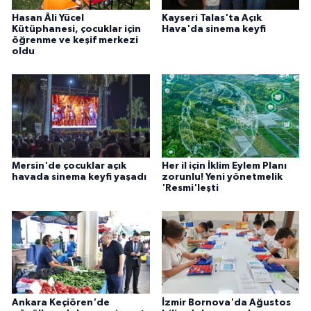
Hasan Âli Yücel
Kayseri Talas'ta Açık
Kütüphanesi, çocuklar için
Hava'da sinema keyfi
öğrenme ve keşif merkezi
oldu
Mersin'de çocuklar açık
Her il için İklim Eylem Planı
havada sinema keyfi yaşadı
zorunlu! Yeni yönetmelik
'Resmi'leşti
Ankara Keçiören'de
İzmir Bornova'da Ağustos