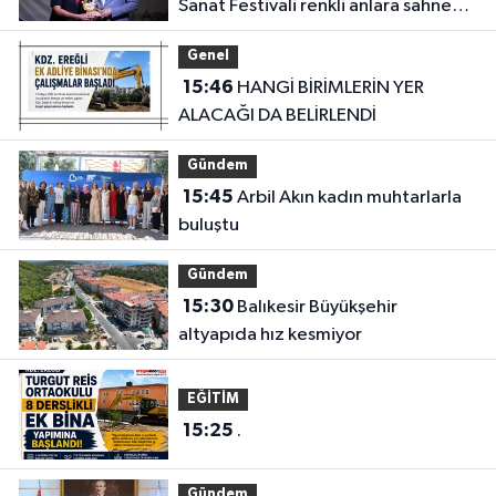
Sanat Festivali renkli anlara sahne
oldu
Genel
15:46
HANGİ BİRİMLERİN YER
ALACAĞI DA BELİRLENDİ
Gündem
15:45
Arbil Akın kadın muhtarlarla
buluştu
Gündem
15:30
Balıkesir Büyükşehir
altyapıda hız kesmiyor
EĞİTİM
15:25
.
Gündem