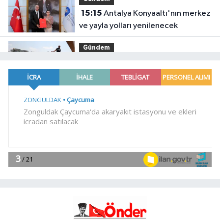
15:15
Antalya Konyaaltı'nın merkez
ve yayla yolları yenilenecek
Gündem
15:00
Antalya Büyükşehir zor
gününde de vatandaşın yanında
Gündem
14:45
Kırgız Cumhuriyeti Antalya
Başkonsolosu Başkan Vekili
Özdemir'i ziyaret etti
Gündem
14:30
ABB'den mevsimlik tarım
işçilerine sağlık buluşması
EKONOMİ
14:15
ATA Çiftliği'nde karabuğday
hasadı başladı