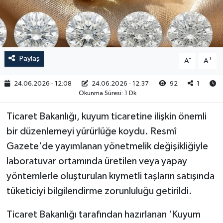
RESMİ İLAN
Paylaş
-
+
A
A
24.06.2026 - 12:08
24.06.2026 - 12:37
92
1
Okunma Süresi: 1 Dk
Ticaret Bakanlığı, kuyum ticaretine ilişkin önemli
bir düzenlemeyi yürürlüğe koydu. Resmî
Gazete'de yayımlanan yönetmelik değişikliğiyle
laboratuvar ortamında üretilen veya yapay
yöntemlerle oluşturulan kıymetli taşların satışında
tüketiciyi bilgilendirme zorunluluğu getirildi.
Ticaret Bakanlığı tarafından hazırlanan 'Kuyum