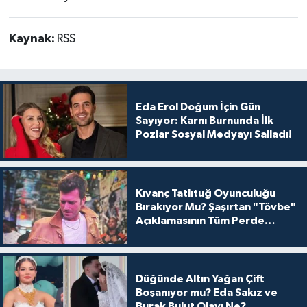
Kaynak:
RSS
Eda Erol Doğum İçin Gün
Sayıyor: Karnı Burnunda İlk
Pozlar Sosyal Medyayı Salladı!
Kıvanç Tatlıtuğ Oyunculuğu
Bırakıyor Mu? Şaşırtan "Tövbe"
Açıklamasının Tüm Perde
Arkası
Düğünde Altın Yağan Çift
Boşanıyor mu? Eda Sakız ve
Burak Bulut Olayı Ne?