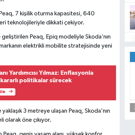
Peaq, 7 kişilik oturma kapasitesi, 640
ri teknolojileriyle dikkati çekiyor.
 geliştirilen Peaq, Epiq modeliyle Skoda'nın
markanın elektrikli mobilite stratejisinde yeni
ı Yardımcısı Yılmaz: Enflasyonla
ararlı politikalar sürecek
üle
e yaklaşık 3 metreye ulaşan Peaq, Skoda'nın
 olarak öne çıkıyor.
en Peaq, geniş yaşam alanı, yüksek konfor