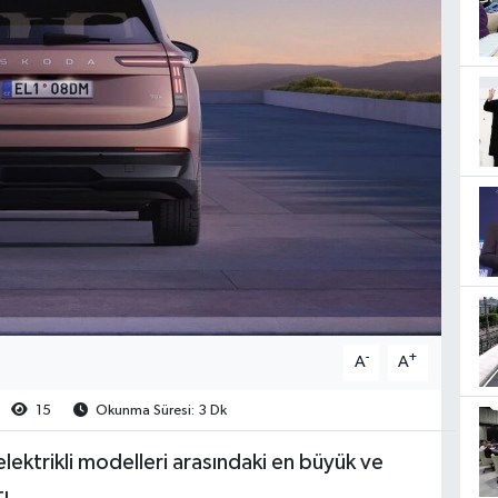
-
+
A
A
15
Okunma Süresi: 3 Dk
ktrikli modelleri arasındaki en büyük ve
ı.