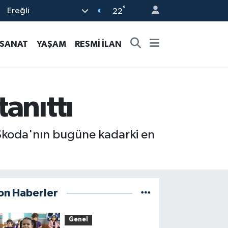
°
Ereğli
22
-SANAT
YAŞAM
RESMİ İLAN
anıttı
 Skoda'nın bugüne kadarki en
on Haberler
Genel