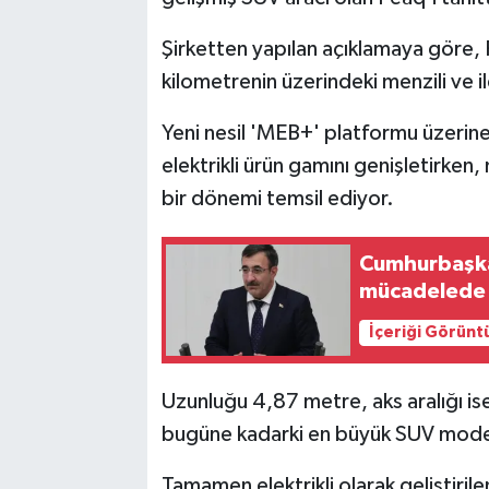
Şirketten yapılan açıklamaya göre, 
kilometrenin üzerindeki menzili ve ile
Yeni nesil 'MEB+' platformu üzerine
elektrikli ürün gamını genişletirken, 
bir dönemi temsil ediyor.
Cumhurbaşkan
mücadelede k
İçeriği Görünt
Uzunluğu 4,87 metre, aks aralığı is
bugüne kadarki en büyük SUV modeli
Tamamen elektrikli olarak geliştiril