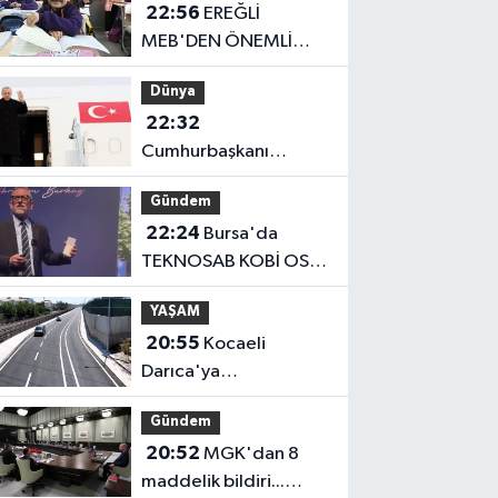
22:56
EREĞLİ
MEB'DEN ÖNEMLİ
AÇIKLAMA
Dünya
22:32
Cumhurbaşkanı
Erdoğan, Suudi
Gündem
Arabistan yolcusu
22:24
Bursa'da
TEKNOSAB KOBİ OSB
tanıtıldı... Bursa'nın
YAŞAM
kalkınma
20:55
Kocaeli
yolculuğunda yeni
Darıca'ya
dönem
Büyükşehir'den
Gündem
modern ulaşım yatırımı
20:52
MGK'dan 8
maddelik bildiri...