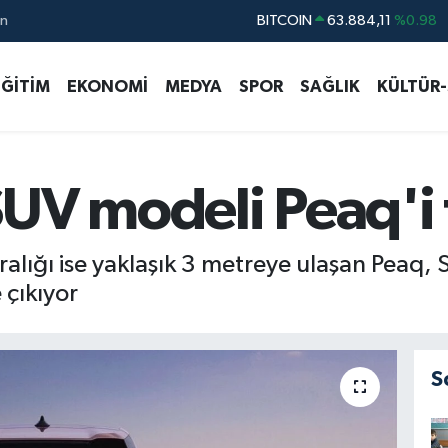
ın
DOLAR
47,5563
%0.01
EURO
54,7916
%0.01
EĞİTİM
EKONOMİ
MEDYA
SPOR
SAĞLIK
KÜLTÜR
STERLİN
63,9168
%-0.44
GRAM ALTIN
6168.70
%-0.11
BİST100
13.411
%-35
UV modeli Peaq'i t
BITCOIN
63.884,11
%0.98
ralığı ise yaklaşık 3 metreye ulaşan Peaq,
çıkıyor
S