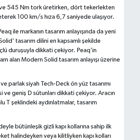
ve 545 Nm tork üretirken, dört tekerlekten
eterek 100 km/s hıza 6,7 saniyede ulaşıyor.
 Peaq ile markanın tasarım anlayışında da yeni
lid' tasarım dilini en kapsamlı şekilde
çlü duruşuyla dikkati çekiyor. Peaq'in
ham alan Modern Solid tasarım anlayışı üzerine
 ve parlak siyah Tech-Deck ön yüz tasarımı
i ve geniş D sütunları dikkati çekiyor. Aracın
u T şeklindeki aydınlatmalar, tasarım
e bütünleşik gizli kapı kollarına sahip ilk
et halindeyken veya kilitliyken kapı kolları