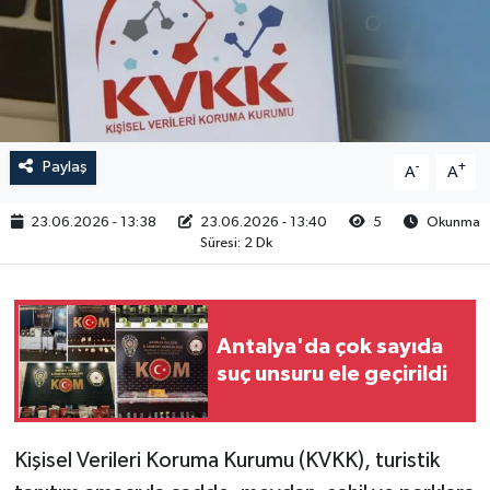
RESMİ İLAN
Paylaş
-
+
A
A
23.06.2026 - 13:38
23.06.2026 - 13:40
5
Okunma
Süresi: 2 Dk
Antalya'da çok sayıda
suç unsuru ele geçirildi
Kişisel Verileri Koruma Kurumu (KVKK), turistik