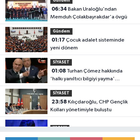
Gündem
06:34
Bakan Uraloğlu'ndan
Memduh Çolakbayrakdar'a övgü
Gündem
01:17
Çocuk adalet sisteminde
yeni dönem
SİYASET
01:08
Turhan Çömez hakkında
'halkı yanıltıcı bilgiyi yayma'
soruşturması
SİYASET
23:58
Kılıçdaroğlu, CHP Gençlik
Kolları yönetimiyle buluştu
YAŞAM
23:54
Arabesk müziğinin acı kaybı!