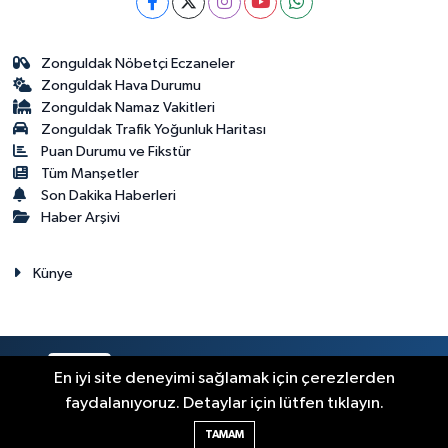
Zonguldak Nöbetçi Eczaneler
Zonguldak Hava Durumu
Zonguldak Namaz Vakitleri
Zonguldak Trafik Yoğunluk Haritası
Puan Durumu ve Fikstür
Tüm Manşetler
Son Dakika Haberleri
Haber Arşivi
Künye
RSS
Copyright © 2023. Her hakkı saklıdır.
En iyi site deneyimi sağlamak için çerezlerden
faydalanıyoruz. Detaylar için lütfen tıklayın.
Haber Yazılımı:
TE Bilişim
TAMAM