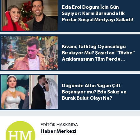
Eda Erol Doğum İçin Gün
Sayıyor: Karnı Burnunda İlk
Pozlar Sosyal Medyayı Salladı!
Kıvanç Tatlıtuğ Oyunculuğu
Bırakıyor Mu? Şaşırtan "Tövbe"
Açıklamasının Tüm Perde
Arkası
Düğünde Altın Yağan Çift
Boşanıyor mu? Eda Sakız ve
Burak Bulut Olayı Ne?
EDITÖR HAKKINDA
Haber Merkezi