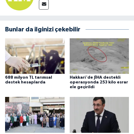
Bunlar da ilginizi çekebilir
688 milyon TL tarımsal
Hakkari'de JİHA destekli
destek hesaplarda
operasyonda 253 kilo esrar
ele geçirildi