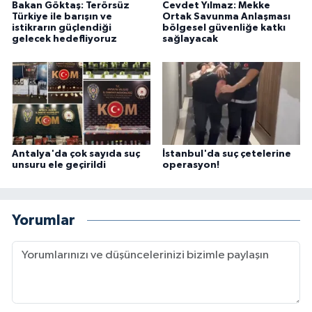
Bakan Göktaş: Terörsüz
Cevdet Yılmaz: Mekke
Türkiye ile barışın ve
Ortak Savunma Anlaşması
istikrarın güçlendiği
bölgesel güvenliğe katkı
gelecek hedefliyoruz
sağlayacak
Antalya'da çok sayıda suç
İstanbul'da suç çetelerine
unsuru ele geçirildi
operasyon!
Yorumlar