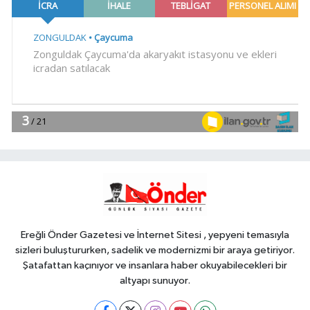
Gündem
23:41
Menderes Belediye Başkanı
İlkay Çiçek görevden uzaklaştırıldı
SİYASET
23:34
CHP İstanbul'da yeni
katılımlar... Gürsel Tekin: Birlikte
başaracağız
Gündem
23:29
Anadolu Otoyolu'nda
kamyonet çekiciye çarptı!
Ereğli Önder Gazetesi ve İnternet Sitesi , yepyeni temasıyla
sizleri buluştururken, sadelik ve modernizmi bir araya getiriyor.
Şatafattan kaçınıyor ve insanlara haber okuyabilecekleri bir
altyapı sunuyor.