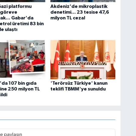
azi platformu
Akdeniz'de mikroplastik
e göreve
denetimi... 23 tesise 47,6
ak... Gabar'da
milyon TL ceza!
etrol üretimi 83 bin
e ulaştı
da 107 bin gıda
'Terörsüz Türkiye' kanun
ine 250 milyon TL
teklifi TBMM'ye sunuldu
ildi