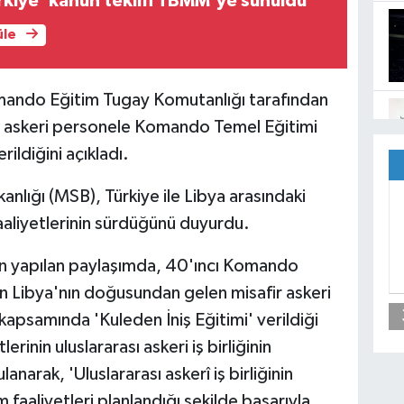
rkiye' kanun teklifi TBMM'ye sunuldu
üle
omando Eğitim Tugay Komutanlığı tarafından
r askeri personele Komando Temel Eğitimi
ildiğini açıkladı.
anlığı (MSB), Türkiye ile Libya arasındaki
faaliyetlerinin sürdüğünü duyurdu.
n yapılan paylaşımda, 40'ıncı Komando
n Libya'nın doğusundan gelen misafir askeri
psamında 'Kuleden İniş Eğitimi' verildiği
erinin uluslararası askeri iş birliğinin
lanarak, 'Uluslararası askerî iş birliğinin
m faaliyetleri planlandığı şekilde başarıyla