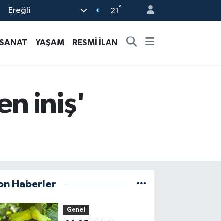
°
Ereğli
21
-SANAT
YAŞAM
RESMİ İLAN
en iniş'
on Haberler
Genel