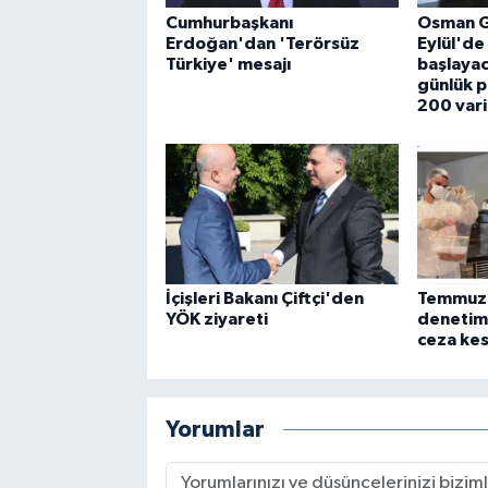
Cumhurbaşkanı
Osman G
Erdoğan'dan 'Terörsüz
Eylül'd
Türkiye' mesajı
başlayac
günlük p
200 varil
İçişleri Bakanı Çiftçi'den
Temmuz'
YÖK ziyareti
denetim
ceza kes
Yorumlar