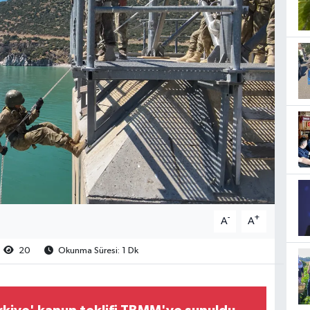
-
+
A
A
20
Okunma Süresi: 1 Dk