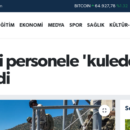
BITCOIN
64.927,78
%1.32
ın
DOLAR
47,5894
%0.08
EĞİTİM
EKONOMİ
MEDYA
SPOR
SAĞLIK
KÜLTÜR
EURO
55,0398
%-0.02
STERLİN
64,1581
%0.16
GRAM ALTIN
6508.83
%4.44
i personele 'kuled
BİST100
13.703
%11
di
S