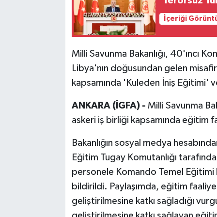
'Terörsüz Tü
İçeriği Görünt
Milli Savunma Bakanlığı, 40'ıncı K
Libya'nın doğusundan gelen misafi
kapsamında 'Kuleden İniş Eğitimi' ver
ANKARA (İGFA) -
Milli Savunma Bak
askeri iş birliği kapsamında eğitim 
Bakanlığın sosyal medya hesabında
Eğitim Tugay Komutanlığı tarafında
personele Komando Temel Eğitimi ka
bildirildi. Paylaşımda, eğitim faaliyetl
geliştirilmesine katkı sağladığı vurgu
geliştirilmesine katkı sağlayan eğiti