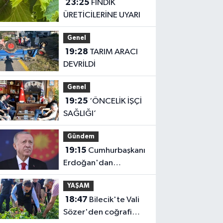
23:25
FINDIK
ÜRETİCİLERİNE UYARI
Genel
19:28
TARIM ARACI
DEVRİLDİ
Genel
19:25
‘ÖNCELİK İŞÇİ
SAĞLIĞI’
Gündem
19:15
Cumhurbaşkanı
Erdoğan'dan
'Terörsüz Türkiye'
YAŞAM
mesajı
18:47
Bilecik'te Vali
Sözer'den coğrafi