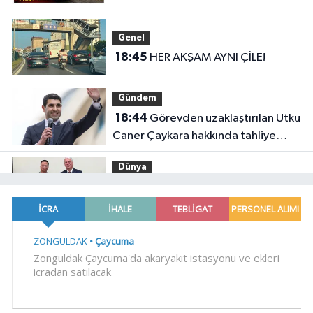
Genel
18:45
HER AKŞAM AYNI ÇİLE!
Gündem
18:44
Görevden uzaklaştırılan Utku
Caner Çaykara hakkında tahliye
kararı
Dünya
18:40
Türkiye ile Vietnam arasında
'hava'da yeni dönem... Sefer
kapasitesi artırıldı
Spor
18:35
Carettalar yeni sezona hırslı
başladı
EĞİTİM