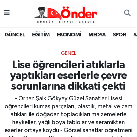
GÜNCEL
Zonguldak Nöbetçi Eczaneler
GÜNCEL
EĞİTİM
EKONOMİ
MEDYA
SPOR
S
EĞİTİM
Zonguldak Hava Durumu
GENEL
EKONOMİ
Zonguldak Namaz Vakitleri
Lise öğrencileri atıklarla
MEDYA
Zonguldak Trafik Yoğunluk Haritası
yaptıkları eserlerle çevre
sorunlarına dikkati çekti
SPOR
TFF 3.Lig 4.Grup Puan Durumu ve Fikstür
- Orhan Şaik Gökyay Güzel Sanatlar Lisesi
SAĞLIK
Tüm Manşetler
öğrencileri kumaş parçaları, plastik, metal ve cam
atıkları ile doğadan topladıkları malzemelerle
KÜLTÜR-SANAT
Son Dakika Haberleri
heykeller, yağlı boya tablolar ve seramikten
eserler ortaya koydu - Görsel sanatlar öğretmeni
YAŞAM
Haber Arşivi