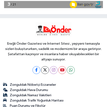
18:29
TÜBİTAK 1707 programında
2026 yılı ilk dönem sonuçları
açıklandı
Gündem
18:25
6 yıl önceki kaçak avın failleri
tespit edildi! 5 yaban keçisi için
ceza uygulandı
Ereğli Önder Gazetesi ve İnternet Sitesi , yepyeni temasıyla
sizleri buluştururken, sadelik ve modernizmi bir araya getiriyor.
Şatafattan kaçınıyor ve insanlara haber okuyabilecekleri bir
altyapı sunuyor.
Zonguldak Nöbetçi Eczaneler
Zonguldak Hava Durumu
Zonguldak Namaz Vakitleri
Zonguldak Trafik Yoğunluk Haritası
Puan Durumu ve Fikstür