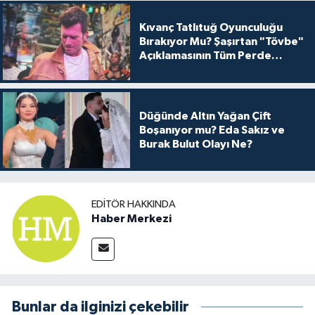
Kıvanç Tatlıtuğ Oyunculuğu
Bırakıyor Mu? Şaşırtan "Tövbe"
Açıklamasının Tüm Perde
Arkası
Düğünde Altın Yağan Çift
Boşanıyor mu? Eda Sakız ve
Burak Bulut Olayı Ne?
EDITÖR HAKKINDA
Haber Merkezi
Bunlar da ilginizi çekebilir