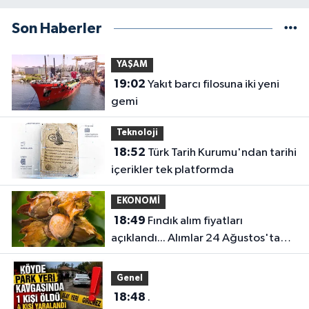
Son Haberler
YAŞAM
19:02
Yakıt barcı filosuna iki yeni
gemi
Teknoloji
18:52
Türk Tarih Kurumu'ndan tarihi
içerikler tek platformda
EKONOMİ
18:49
Fındık alım fiyatları
açıklandı... Alımlar 24 Ağustos'ta
başlıyor
Genel
18:48
.