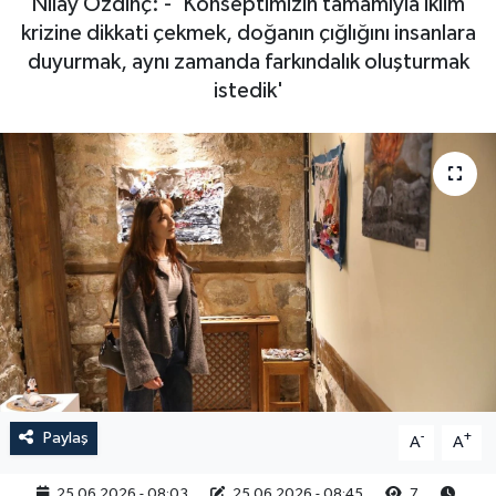
Nilay Özdinç: - 'Konseptimizin tamamıyla iklim
krizine dikkati çekmek, doğanın çığlığını insanlara
RESMİ İLAN
duyurmak, aynı zamanda farkındalık oluşturmak
istedik'
Paylaş
-
+
A
A
25.06.2026 - 08:03
25.06.2026 - 08:45
7