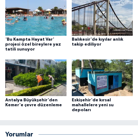
'Bu Kampta Hayat Var'
Balıkesir'de kıyılar anlık
projesi özel bireylere yaz
takip ediliyor
tatili sunuyor
Antalya Büyükşehir'den
Eskişehir'de kırsal
Kemer'e çevre düzenleme
mahallelere yeni su
depoları
Yorumlar