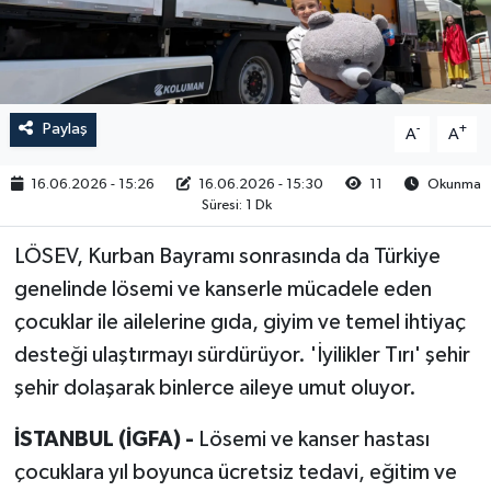
RESMİ İLAN
Paylaş
-
+
A
A
16.06.2026 - 15:26
16.06.2026 - 15:30
11
Okunma
Süresi: 1 Dk
LÖSEV, Kurban Bayramı sonrasında da Türkiye
genelinde lösemi ve kanserle mücadele eden
çocuklar ile ailelerine gıda, giyim ve temel ihtiyaç
desteği ulaştırmayı sürdürüyor. 'İyilikler Tırı' şehir
şehir dolaşarak binlerce aileye umut oluyor.
İSTANBUL (İGFA) -
Lösemi ve kanser hastası
çocuklara yıl boyunca ücretsiz tedavi, eğitim ve