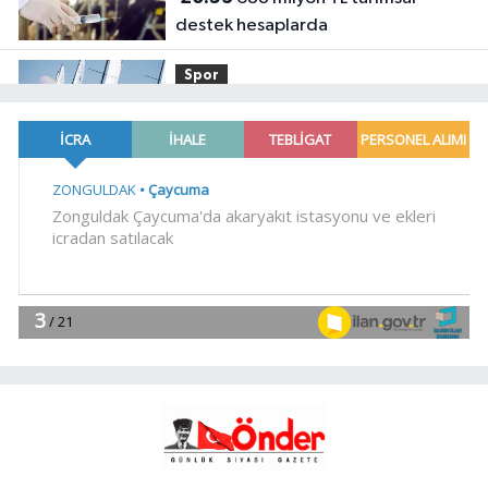
destek hesaplarda
Spor
19:02
Yelkencilerin zorlu
mücadelesi ilk günde nefes kesti
YAŞAM
18:55
Bursa'da tarihi eser
operasyonu! 273 sikke ve 18 obje ele
geçirildi
YAŞAM
18:51
Eyüpsultan Meydanı
yenileniyor... İlk taşı Nuri Aslan koydu
Teknoloji
18:45
Yapay zeka genç
girişimcilere yeni kapılar açıyor