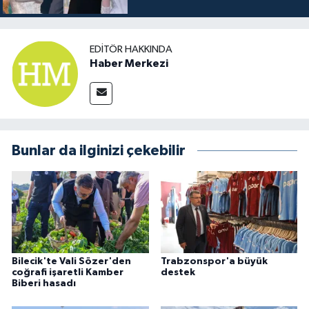
EDITÖR HAKKINDA
Haber Merkezi
Bunlar da ilginizi çekebilir
Bilecik'te Vali Sözer'den
Trabzonspor'a büyük
coğrafi işaretli Kamber
destek
Biberi hasadı