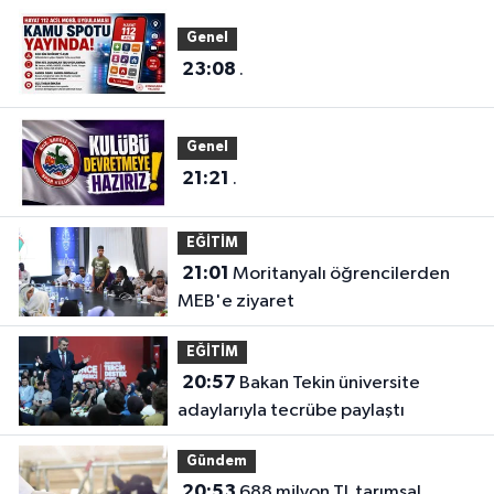
Genel
23:08
.
Genel
21:21
.
EĞİTİM
21:01
Moritanyalı öğrencilerden
MEB'e ziyaret
EĞİTİM
20:57
Bakan Tekin üniversite
adaylarıyla tecrübe paylaştı
Gündem
20:53
688 milyon TL tarımsal