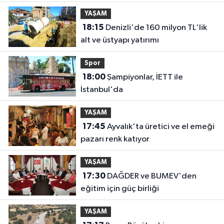
YAŞAM
18:15
Denizli'de 160 milyon TL'lik
alt ve üstyapı yatırımı
Spor
18:00
Şampiyonlar, İETT ile
İstanbul'da
YAŞAM
17:45
Ayvalık'ta üretici ve el emeği
pazarı renk katıyor
YAŞAM
17:30
DAĞDER ve BUMEV'den
eğitim için güç birliği
YAŞAM