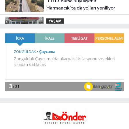
17:17
Bursa Büyükşehir
Harmancık'ta da yolları yeniliyor
YAŞAM
17:15
İpsala OSB'nin gelişimi için
kritik ziyaret
YAŞAM
17:00
Ağrı'da toplu sünnet şöleni
YAŞAM
16:47
Osmangazi'de geleceğin
yüzücüleri sertifikalarını aldı
YAŞAM
16:45
Avrupa Drama Buluşmaları
gençleri İzmir'de