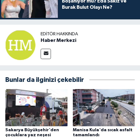
Boşanıyor mu? Eda Sakız ve
Burak Bulut Olayı Ne?
EDITÖR HAKKINDA
Haber Merkezi
Bunlar da ilginizi çekebilir
Sakarya Büyükşehir'den
Manisa Kula'da sıcak asfalt
çocuklara yaz neşesi
tamamlandı