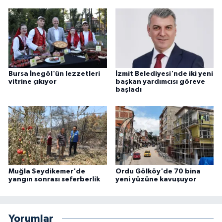
Bursa İnegöl'ün lezzetleri
İzmit Belediyesi'nde iki yeni
vitrine çıkıyor
başkan yardımcısı göreve
başladı
Muğla Seydikemer'de
Ordu Gölköy'de 70 bina
yangın sonrası seferberlik
yeni yüzüne kavuşuyor
Yorumlar