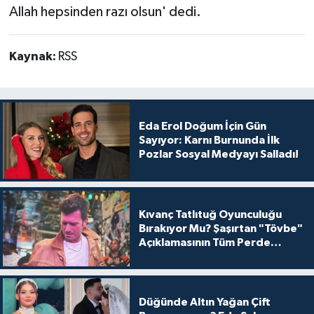
Allah hepsinden razı olsun' dedi.
Kaynak:
RSS
Eda Erol Doğum İçin Gün
Sayıyor: Karnı Burnunda İlk
Pozlar Sosyal Medyayı Salladı!
Kıvanç Tatlıtuğ Oyunculuğu
Bırakıyor Mu? Şaşırtan "Tövbe"
Açıklamasının Tüm Perde
Arkası
Düğünde Altın Yağan Çift