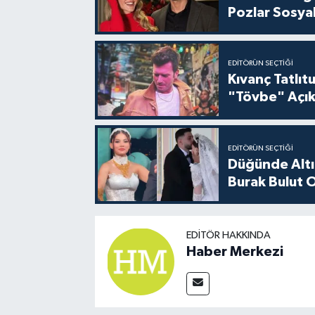
Pozlar Sosyal
EDITÖRÜN SEÇTIĞI
Kıvanç Tatlı
"Tövbe" Açık
EDITÖRÜN SEÇTIĞI
Düğünde Altı
Burak Bulut O
EDITÖR HAKKINDA
Haber Merkezi