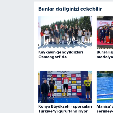
Bunlar da ilginizi çekebilir
Kaykayın genç yıldızları
Bursalı 
Osmangazi'de
madalyal
Konya Büyükşehir sporcuları
Manisa'
Türkiye'yi gururlandırıyor
serinle