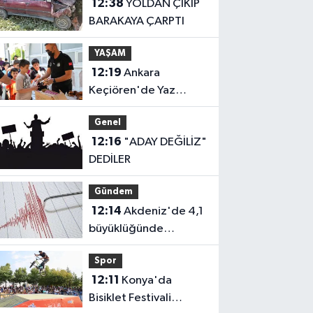
12:38
YOLDAN ÇIKIP
BARAKAYA ÇARPTI
YAŞAM
12:19
Ankara
Keçiören'de Yaz
Kur'an kurslarına ikram
Genel
desteği
12:16
"ADAY DEĞİLİZ"
DEDİLER
Gündem
12:14
Akdeniz'de 4,1
büyüklüğünde
deprem
Spor
12:11
Konya'da
Bisiklet Festivali