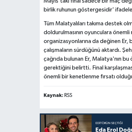
Mayıs'taki final sadece bir maç deği
birlik ruhunun göstergesidir' ifadeler
Tüm Malatyalıları takıma destek olm
doldurulmasının oyunculara önemli 
organizasyonlarına da değinen Er, be
çalışmaların sürdüğünü aktardı. Şehr
çağrıda bulunan Er, Malatya'nın bu 
gerektiğini belirtti. Final karşılaş
önemli bir kenetlenme fırsatı olduğu
Kaynak:
RSS
EDITÖRÜN SEÇTIĞI
Eda Erol Doğu