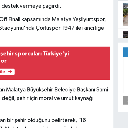
ça destek vermeye çağırdı.
-Off Finali kapsamında Malatya Yeşilyurtspor,
tadyumu'nda Çorluspor 1947 ile ikinci lige
ehir sporcuları Türkiye'yi
yor
üle
an Malatya Büyükşehir Belediye Başkanı Sami
ü değil, şehir için moral ve umut kaynağı
n bir şehir olduğunu belirterek, '16