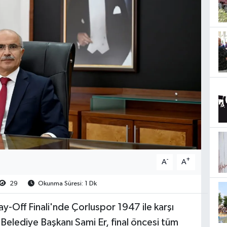
-
+
A
A
29
Okunma Süresi: 1 Dk
ay-Off Finali'nde Çorluspor 1947 ile karşı
 Belediye Başkanı Sami Er, final öncesi tüm