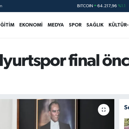
ın
DOLAR
47,5834
%0.1
EURO
54,9368
%0.14
EĞİTİM
EKONOMİ
MEDYA
SPOR
SAĞLIK
KÜLTÜR
STERLİN
64,0802
%0.11
GRAM ALTIN
6229.65
%-0.04
BİST100
13.688
%207
lyurtspor final önc
S