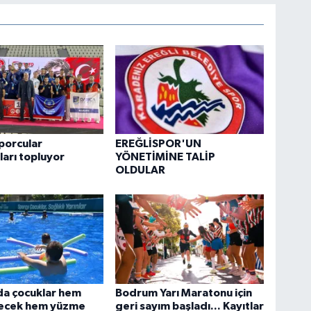
sporcular
EREĞLİSPOR'UN
arı topluyor
YÖNETİMİNE TALİP
OLDULAR
da çocuklar hem
Bodrum Yarı Maratonu için
yecek hem yüzme
geri sayım başladı... Kayıtlar