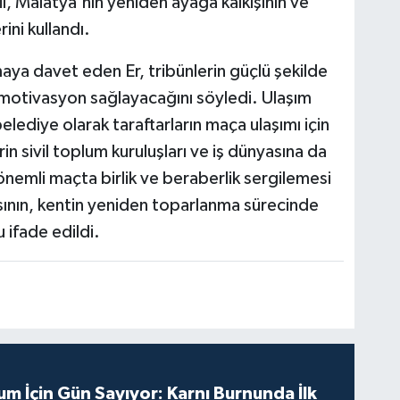
l, Malatya'nın yeniden ayağa kalkışının ve
ini kullandı.
aya davet eden Er, tribünlerin güçlü şekilde
motivasyon sağlayacağını söyledi. Ulaşım
lediye olarak taraftarların maça ulaşımı için
in sivil toplum kuruluşları ve iş dünyasına da
önemli maçta birlik ve beraberlik sergilemesi
masının, kentin yeniden toparlanma sürecinde
 ifade edildi.
m İçin Gün Sayıyor: Karnı Burnunda İlk