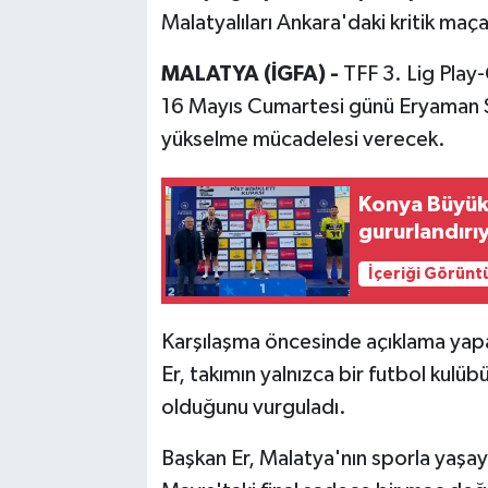
Malatyalıları Ankara'daki kritik ma
MALATYA (İGFA) -
TFF 3. Lig Play
16 Mayıs Cumartesi günü Eryaman S
yükselme mücadelesi verecek.
Konya Büyükş
gururlandırı
İçeriği Görünt
Karşılaşma öncesinde açıklama yap
Er, takımın yalnızca bir futbol kulüb
olduğunu vurguladı.
Başkan Er, Malatya'nın sporla yaşaya