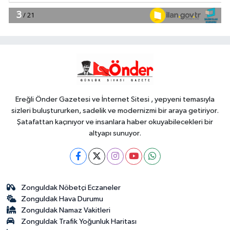
16:15
Trabzon'a yapılacak yeni
yatırımlar imza altına alındı
EĞİTİM
16:09
YÖK'ten uluslararası
mezunlara ikamet kolaylığı... Süre 2
yıla kadar uzatılabilecek
Ereğli Önder Gazetesi ve İnternet Sitesi , yepyeni temasıyla
sizleri buluştururken, sadelik ve modernizmi bir araya getiriyor.
Şatafattan kaçınıyor ve insanlara haber okuyabilecekleri bir
altyapı sunuyor.
Zonguldak Nöbetçi Eczaneler
Zonguldak Hava Durumu
Zonguldak Namaz Vakitleri
Zonguldak Trafik Yoğunluk Haritası