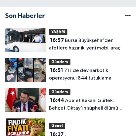
Son Haberler
YAŞAM
16:57
Bursa Büyükşehir'den
afetlere hazır iki yeni mobil araç
Gündem
16:51
71 ilde dev narkotik
operasyonu: 844 tutuklama
Gündem
16:44
Adalet Bakanı Gürlek:
Behçet Oktay'ın şüpheli ölümü
yeniden kapsamlı şekilde
incelenecek
Genel
16:37
.