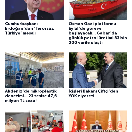
Cumhurbaşkanı
Osman Gazi platformu
Erdoğan'dan 'Terörsüz
Eylül'de göreve
Türkiye' mesajı
başlayacak... Gabar'da
günlük petrol üretimi 83 bin
200 varile ulaştı
Akdeniz'de mikroplastik
İçişleri Bakanı Çiftçi'den
denetimi... 23 tesise 47,6
YÖK ziyareti
milyon TL ceza!