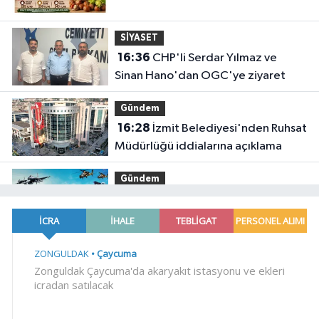
SİYASET
16:36
CHP'li Serdar Yılmaz ve
Sinan Hano'dan OGC'ye ziyaret
Gündem
16:28
İzmit Belediyesi'nden Ruhsat
Müdürlüğü iddialarına açıklama
Gündem
16:24
Türk F-16'ları NATO görevi
için Estonya'da... MSB yerli savunma
sistemleriyle güçleniyor
EKONOMİ
16:19
İMES OSB geleceğin
sanayisini inşa ediyor! Sanayinin
geleceği İMES OSB'de konuşuldu
Gündem