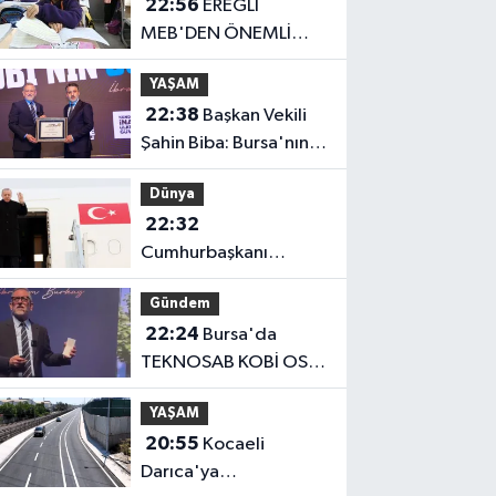
22:56
EREĞLİ
MEB'DEN ÖNEMLİ
AÇIKLAMA
YAŞAM
22:38
Başkan Vekili
Şahin Biba: Bursa'nın
geleceğini bütüncül
Dünya
anlayışla planlıyoruz
22:32
Cumhurbaşkanı
Erdoğan, Suudi
Gündem
Arabistan yolcusu
22:24
Bursa'da
TEKNOSAB KOBİ OSB
tanıtıldı... Bursa'nın
YAŞAM
kalkınma
20:55
Kocaeli
yolculuğunda yeni
Darıca'ya
dönem