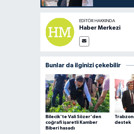
EDITÖR HAKKINDA
Haber Merkezi
Bunlar da ilginizi çekebilir
Bilecik'te Vali Sözer'den
Trabzon
coğrafi işaretli Kamber
destek
Biberi hasadı