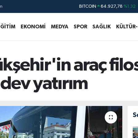
ın
DOLAR
47,5894
%0.08
EURO
55,0398
%-0.02
EĞİTİM
EKONOMİ
MEDYA
SPOR
SAĞLIK
KÜLTÜR
STERLİN
64,1581
%0.16
GRAM ALTIN
6508.83
%4.44
BİST100
13.703
%11
şehir'in araç fil
BITCOIN
64.927,78
%1.32
k dev yatırım
S