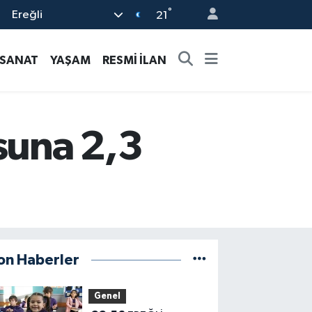
°
Ereğli
21
-SANAT
YAŞAM
RESMİ İLAN
osuna 2,3
on Haberler
Genel