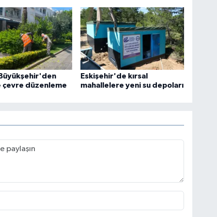
 Büyükşehir'den
Eskişehir'de kırsal
 çevre düzenleme
mahallelere yeni su depoları