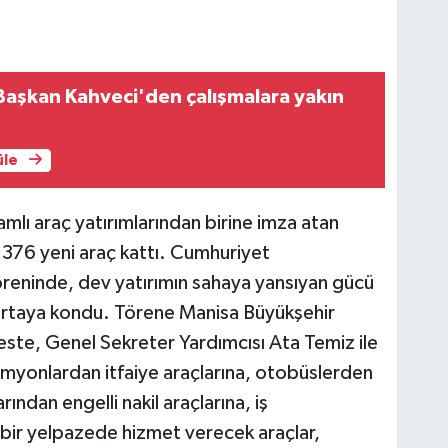
aşkan Kahveci'den çalışmalara yakın
üle
mlı araç yatırımlarından birine imza atan
 376 yeni araç kattı. Cumhuriyet
reninde, dev yatırımın sahaya yansıyan gücü
e ortaya kondu. Törene Manisa Büyükşehir
ste, Genel Sekreter Yardımcısı Ata Temiz ile
kamyonlardan itfaiye araçlarına, otobüslerden
ından engelli nakil araçlarına, iş
bir yelpazede hizmet verecek araçlar,