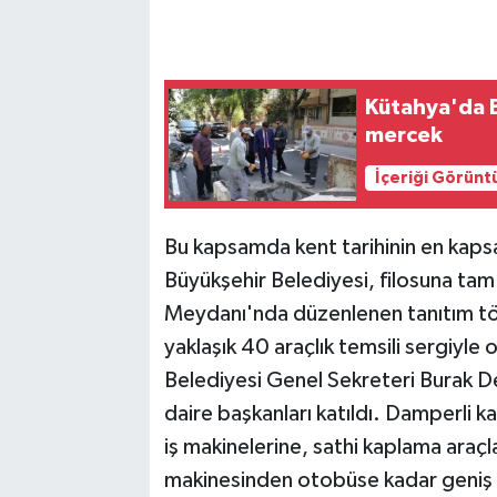
Kütahya'da B
mercek
İçeriği Görünt
Bu kapsamda kent tarihinin en kapsa
Büyükşehir Belediyesi, filosuna tam
Meydanı'nda düzenlenen tanıtım tö
yaklaşık 40 araçlık temsili sergiyl
Belediyesi Genel Sekreteri Burak De
daire başkanları katıldı. Damperli 
iş makinelerine, sathi kaplama araçlar
makinesinden otobüse kadar geniş 