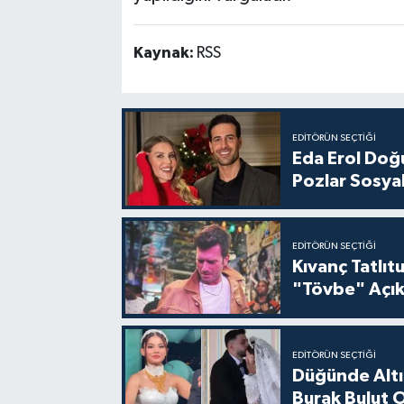
Kaynak:
RSS
EDITÖRÜN SEÇTIĞI
Eda Erol Doğu
Pozlar Sosyal
EDITÖRÜN SEÇTIĞI
Kıvanç Tatlı
"Tövbe" Açık
EDITÖRÜN SEÇTIĞI
Düğünde Altı
Burak Bulut O