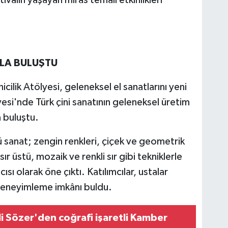
tivalin yaşayan miras temalı etkinlikleri
KLA BULUŞTU
ilik Atölyesi, geleneksel el sanatlarını yeni
yesi'nde Türk çini sanatının geleneksel üretim
la buluştu.
ü sanat; zengin renkleri, çiçek ve geometrik
sır üstü, mozaik ve renkli sır gibi tekniklerle
ısı olarak öne çıktı. Katılımcılar, ustalar
ni deneyimleme imkânı buldu.
ali Sözer'den coğrafi işaretli Kamber