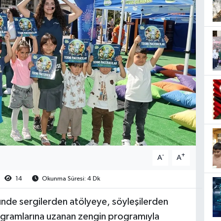
-
+
A
A
14
Okunma Süresi: 4 Dk
nünde sergilerden atölyeye, söyleşilerden
rogramlarına uzanan zengin programıyla