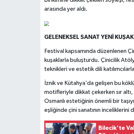
birikimine dikkat çekilen söyleşi, fes
arasında yer aldı.
GELENEKSEL SANAT YENİ KUŞA
Festival kapsamında düzenlenen Çinic
kuşaklarla buluşturdu. Çinicilik Atöl
teknikleri ve estetik dili katılımcılar
İznik ve Kütahya'da gelişen bu kökl
motifleriyle dikkat çekerken sır altı, 
Osmanlı estetiğinin önemli bir taşıyıc
eşliğinde çini sanatının incelikleri
Bilecik'te V