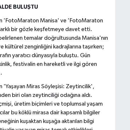
ALDE BULUŞTU
len 'FotoMaraton Manisa' ve 'FotoMaraton
farklı bir gözle keşfetmeye davet etti.
 belirlenen temalar doğrultusunda Manisa'nın
 kültürel zenginliğini kadrajlarına taşırken;
ğrafın yaratıcı dünyasıyla buluştu. Gün
nlik, festivalin en hareketli ve ilgi gören
.
 'Yaşayan Miras Söyleşisi: Zeytincilik',
en biri olan zeytinciliği odağına aldı.
çmişi, üretim biçimleri ve toplumsal yaşam
mcılar bu köklü mirasa dair kapsamlı bilgiler
eneğinin kuşaktan kuşağa aktarılan bilgi