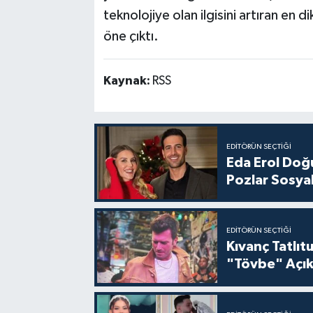
teknolojiye olan ilgisini artıran en d
öne çıktı.
Kaynak:
RSS
EDITÖRÜN SEÇTIĞI
Eda Erol Doğu
Pozlar Sosyal
EDITÖRÜN SEÇTIĞI
Kıvanç Tatlı
"Tövbe" Açık