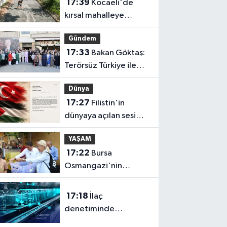
17:39
Kocaeli'de
kırsal mahalleye
modern yol
Gündem
17:33
Bakan Göktaş:
Terörsüz Türkiye ile
barışın ve istikrarın
Dünya
güçlendiği gelecek
17:27
Filistin'in
hedefliyoruz
dünyaya açılan sesi
olmaya devam
YAŞAM
edeceğiz
17:22
Bursa
Osmangazi'nin
nabzını Küplüpınar'da
tuttu
17:18
İlaç
denetiminde
uluslararası standart