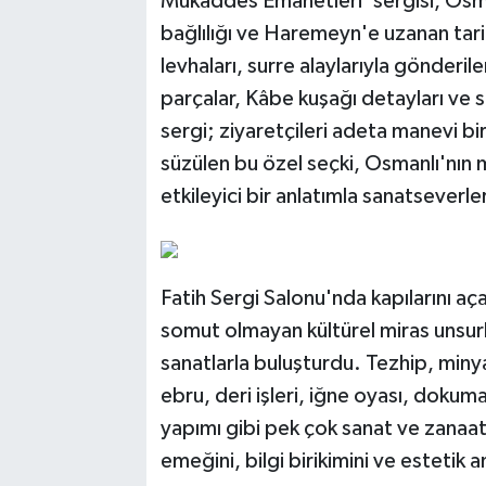
Mukaddes Emanetleri' sergisi, Osma
bağlılığı ve Haremeyn'e uzanan tari
levhaları, surre alaylarıyla gönderile
parçalar, Kâbe kuşağı detayları ve s
sergi; ziyaretçileri adeta manevi bi
süzülen bu özel seçki, Osmanlı'nın
etkileyici bir anlatımla sanatseverle
Fatih Sergi Salonu'nda kapılarını aç
somut olmayan kültürel miras unsurla
sanatlarla buluşturdu. Tezhip, minyat
ebru, deri işleri, iğne oyası, dokum
yapımı gibi pek çok sanat ve zanaat 
emeğini, bilgi birikimini ve estetik an