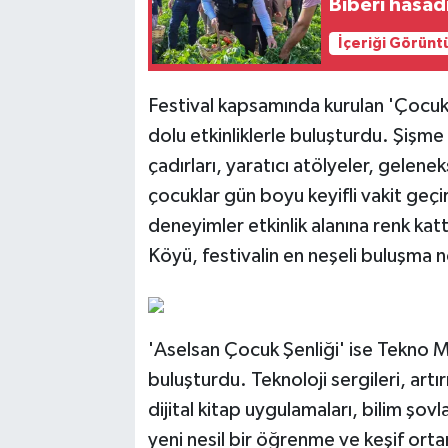
Biberi hasad
İçeriği Görünt
Festival kapsamında kurulan 'Çocuk 
dolu etkinliklerle buluşturdu. Şişme o
çadırları, yaratıcı atölyeler, gelen
çocuklar gün boyu keyifli vakit geçir
deneyimler etkinlik alanına renk kat
Köyü, festivalin en neşeli buluşma n
'Aselsan Çocuk Şenliği' ise Tekno Mac
buluşturdu. Teknoloji sergileri, artır
dijital kitap uygulamaları, bilim şov
yeni nesil bir öğrenme ve keşif ortam