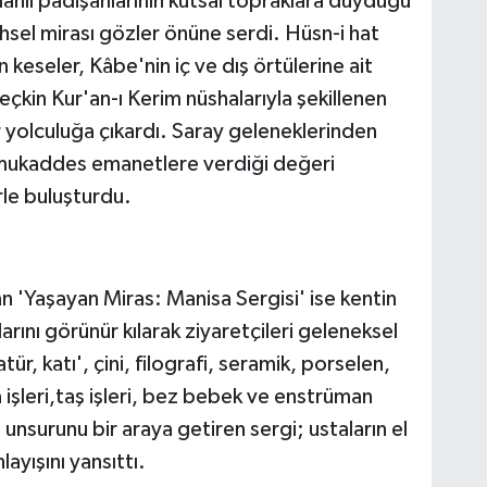
nlı padişahlarının kutsal topraklara duyduğu
hsel mirası gözler önüne serdi. Hüsn-i hat
n keseler, Kâbe'nin iç ve dış örtülerine ait
eçkin Kur'an-ı Kerim nüshalarıyla şekillenen
r yolculuğa çıkardı. Saray geleneklerinden
 mukaddes emanetlere verdiği değeri
rle buluşturdu.
an 'Yaşayan Miras: Manisa Sergisi' ise kentin
rını görünür kılarak ziyaretçileri geleneksel
ür, katı', çini, filografi, seramik, porselen,
a işleri,taş işleri, bez bebek ve enstrüman
unsurunu bir araya getiren sergi; ustaların el
layışını yansıttı.