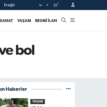
°
Ereğli
21
-SANAT
YAŞAM
RESMİ İLAN
ve bol
on Haberler
YAŞAM