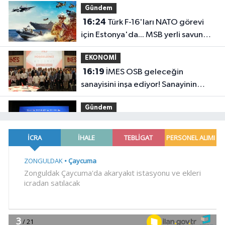
Gündem
16:24
Türk F-16'ları NATO görevi
için Estonya'da... MSB yerli savunma
sistemleriyle güçleniyor
EKONOMİ
16:19
İMES OSB geleceğin
sanayisini inşa ediyor! Sanayinin
geleceği İMES OSB'de konuşuldu
Gündem
16:15
Trabzon'a yapılacak yeni
yatırımlar imza altına alındı
EĞİTİM
16:09
YÖK'ten uluslararası
mezunlara ikamet kolaylığı... Süre 2
yıla kadar uzatılabilecek
YAŞAM
16:03
Sakarya'da ücretsiz