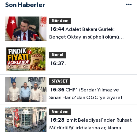
Son Haberler
Gündem
16:44
Adalet Bakanı Gürlek:
Behçet Oktay'ın şüpheli ölümü
yeniden kapsamlı şekilde
incelenecek
Genel
16:37
.
SİYASET
16:36
CHP'li Serdar Yılmaz ve
Sinan Hano'dan OGC'ye ziyaret
Gündem
16:28
İzmit Belediyesi'nden Ruhsat
Müdürlüğü iddialarına açıklama