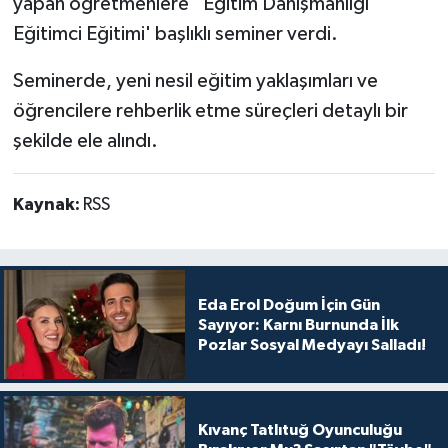
yapan öğretmenlere ' Eğitim Danışmanlığı
Eğitimci Eğitimi' başlıklı seminer verdi.
Seminerde, yeni nesil eğitim yaklaşımları ve
öğrencilere rehberlik etme süreçleri detaylı bir
şekilde ele alındı.
Kaynak:
RSS
Eda Erol Doğum İçin Gün
Sayıyor: Karnı Burnunda İlk
Pozlar Sosyal Medyayı Salladı!
Kıvanç Tatlıtuğ Oyunculuğu