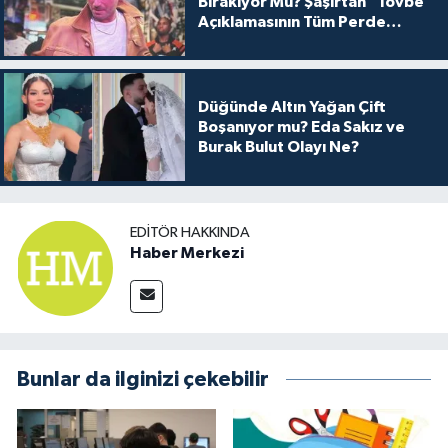
Bırakıyor Mu? Şaşırtan "Tövbe"
Açıklamasının Tüm Perde
Arkası
Düğünde Altın Yağan Çift
Boşanıyor mu? Eda Sakız ve
Burak Bulut Olayı Ne?
EDITÖR HAKKINDA
Haber Merkezi
Bunlar da ilginizi çekebilir