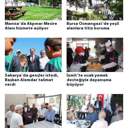
Manisa'da Akpınar Mesire
Bursa Osmangazi'de yeşil
Alanı hizmete açılıyor
alanlara titiz koruma
Sakarya'da gençler istedi,
İzmit'te sıcak yemek
Başkan Alemdar talimat
desteğiyle dayanışma
verdi
büyüyor