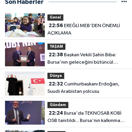
Son Haberler
Genel
22:56
EREĞLİ MEB'DEN ÖNEMLİ
AÇIKLAMA
YAŞAM
22:38
Başkan Vekili Şahin Biba:
Bursa'nın geleceğini bütüncül
anlayışla planlıyoruz
Dünya
22:32
Cumhurbaşkanı Erdoğan,
Suudi Arabistan yolcusu
Gündem
22:24
Bursa'da TEKNOSAB KOBİ
OSB tanıtıldı... Bursa'nın kalkınma
yolculuğunda yeni dönem