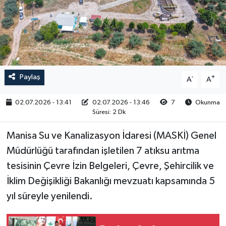
RESMİ İLAN
Paylaş
-
+
A
A
02.07.2026 - 13:41
02.07.2026 - 13:46
7
Okunma
Süresi: 2 Dk
Manisa Su ve Kanalizasyon İdaresi (MASKİ) Genel
Müdürlüğü tarafından işletilen 7 atıksu arıtma
tesisinin Çevre İzin Belgeleri, Çevre, Şehircilik ve
İklim Değişikliği Bakanlığı mevzuatı kapsamında 5
yıl süreyle yenilendi.