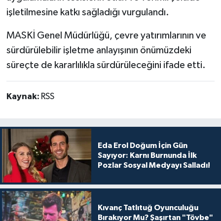
işletilmesine katkı sağladığı vurgulandı.
MASKİ Genel Müdürlüğü, çevre yatırımlarının ve
sürdürülebilir işletme anlayışının önümüzdeki
süreçte de kararlılıkla sürdürüleceğini ifade etti.
Kaynak:
RSS
Eda Erol Doğum İçin Gün
Sayıyor: Karnı Burnunda İlk
Pozlar Sosyal Medyayı Salladı!
Kıvanç Tatlıtuğ Oyunculuğu
Bırakıyor Mu? Şaşırtan "Tövbe"