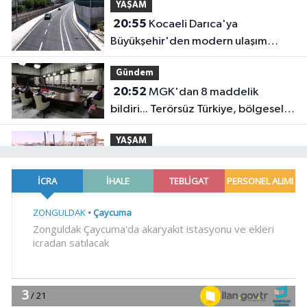
YAŞAM
20:55
Kocaeli Darıca'ya
Büyükşehir'den modern ulaşım
yatırımı
Gündem
20:52
MGK'dan 8 maddelik
bildiri... Terörsüz Türkiye, bölgesel
güvenlik ve Gazze mesajı
YAŞAM
19:02
Yakıt barcı filosuna iki yeni
gemi
Teknoloji
18:52
Türk Tarih Kurumu'ndan tarihi
içerikler tek platformda
EKONOMİ
18:49
Fındık alım fiyatları