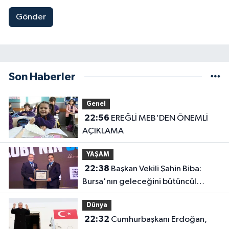
Gönder
Son Haberler
Genel
22:56
EREĞLİ MEB'DEN ÖNEMLİ
AÇIKLAMA
YAŞAM
22:38
Başkan Vekili Şahin Biba:
Bursa'nın geleceğini bütüncül
anlayışla planlıyoruz
Dünya
22:32
Cumhurbaşkanı Erdoğan,