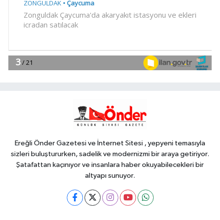
18:52
Türk Tarih Kurumu'ndan tarihi
içerikler tek platformda
EKONOMİ
18:49
Fındık alım fiyatları
açıklandı... Alımlar 24 Ağustos'ta
başlıyor
Genel
18:48
.
Ereğli Önder Gazetesi ve İnternet Sitesi , yepyeni temasıyla
sizleri buluştururken, sadelik ve modernizmi bir araya getiriyor.
Şatafattan kaçınıyor ve insanlara haber okuyabilecekleri bir
altyapı sunuyor.