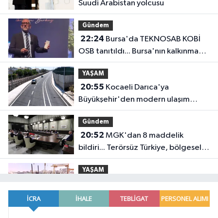
Suudi Arabistan yolcusu
Gündem
22:24
Bursa'da TEKNOSAB KOBİ
OSB tanıtıldı... Bursa'nın kalkınma
yolculuğunda yeni dönem
YAŞAM
20:55
Kocaeli Darıca'ya
Büyükşehir'den modern ulaşım
yatırımı
Gündem
20:52
MGK'dan 8 maddelik
bildiri... Terörsüz Türkiye, bölgesel
güvenlik ve Gazze mesajı
YAŞAM
19:02
Yakıt barcı filosuna iki yeni
gemi
Teknoloji