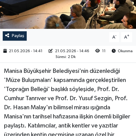
RESMİ İLAN
Paylaş
-
+
A
A
21.05.2026 - 14:41
21.05.2026 - 14:46
11
Okunma
Süresi: 2 Dk
Manisa Büyükşehir Belediyesi'nin düzenlediği
'Müze Buluşmaları' kapsamında gerçekleştirilen
'Toprağın Belleği' başlıklı söyleşide, Prof. Dr.
Cumhur Tanrıver ve Prof. Dr. Yusuf Sezgin, Prof.
Dr. Hasan Malay'ın bilimsel mirası ışığında
Manisa'nın tarihsel hafızasına ilişkin önemli bilgiler
paylaştı. Katılımcılar, antik kentler ve yazıtlar
üzerinden kentin geçmişine uzanan özel bir