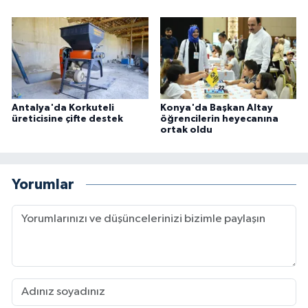
Antalya'da Korkuteli
Konya'da Başkan Altay
üreticisine çifte destek
öğrencilerin heyecanına
ortak oldu
Yorumlar