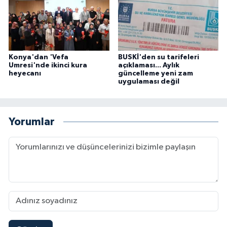
Konya'dan 'Vefa
BUSKİ'den su tarifeleri
Umresi'nde ikinci kura
açıklaması... Aylık
heyecanı
güncelleme yeni zam
uygulaması değil
Yorumlar