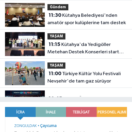
Gündem
11:30
Kütahya Belediyesi'nden
amatör spor kulüplerine tam destek
YAŞAM
11:15
Kütahya'da Yedigöller
Metehan Destek Konserleri start
aldı
YAŞAM
11:00
Türkiye Kültür Yolu Festivali
Nevşehir'de tam gaz sürüyor
10:45
Merve Özbey Nevşehir'i
salladı
EKONOMİ
10:39