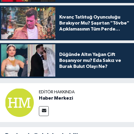
Kıvanç Tatlıtuğ Oyunculuğu
Bırakıyor Mu? Şaşırtan "Tövbe"
Açıklamasının Tüm Perde
Arkası
Düğünde Altın Yağan Çift
Boşanıyor mu? Eda Sakız ve
Burak Bulut Olayı Ne?
EDITÖR HAKKINDA
Haber Merkezi