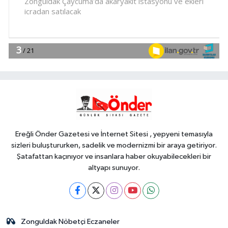
Mühendis Tek-Sen
Bayındırlık'tan tarihi adım: İlk şube
Diyarbakır'da açıldı
YAŞAM
10:30
Muğla Milas'ta 'Mylasa
Band' izdihamı
Spor
10:15
Uludağ İçecek, 1. FC
Nürnberg'in resmi sponsoru oldu
Ereğli Önder Gazetesi ve İnternet Sitesi , yepyeni temasıyla
sizleri buluştururken, sadelik ve modernizmi bir araya getiriyor.
Şatafattan kaçınıyor ve insanlara haber okuyabilecekleri bir
altyapı sunuyor.
Zonguldak Nöbetçi Eczaneler