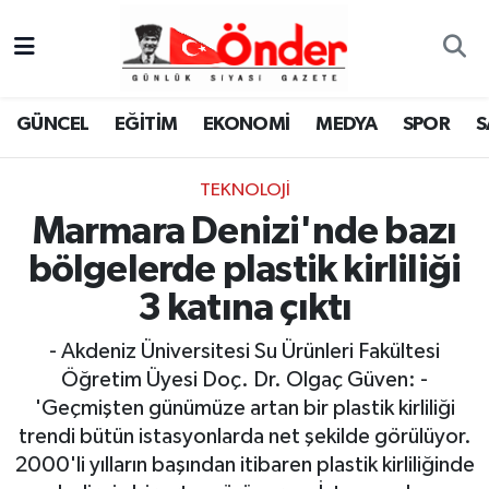
GÜNCEL
Zonguldak Nöbetçi Eczaneler
GÜNCEL
EĞİTİM
EKONOMİ
MEDYA
SPOR
S
EĞİTİM
Zonguldak Hava Durumu
TEKNOLOJI
EKONOMİ
Zonguldak Namaz Vakitleri
Marmara Denizi'nde bazı
MEDYA
Zonguldak Trafik Yoğunluk Haritası
bölgelerde plastik kirliliği
3 katına çıktı
SPOR
TFF 3.Lig 4.Grup Puan Durumu ve Fikstür
- Akdeniz Üniversitesi Su Ürünleri Fakültesi
SAĞLIK
Tüm Manşetler
Öğretim Üyesi Doç. Dr. Olgaç Güven: -
'Geçmişten günümüze artan bir plastik kirliliği
KÜLTÜR-SANAT
Son Dakika Haberleri
trendi bütün istasyonlarda net şekilde görülüyor.
2000'li yılların başından itibaren plastik kirliliğinde
YAŞAM
Haber Arşivi