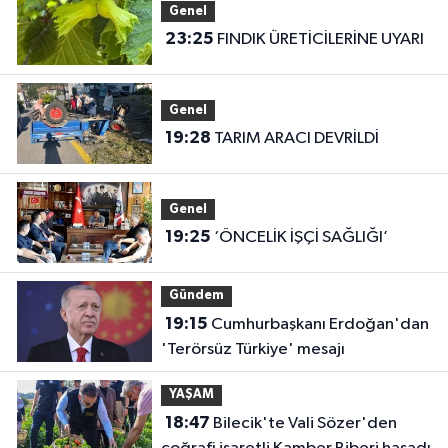
Genel
23:25
FINDIK ÜRETİCİLERİNE UYARI
Genel
19:28
TARIM ARACI DEVRİLDİ
Genel
19:25
‘ÖNCELİK İŞÇİ SAĞLIĞI’
Gündem
19:15
Cumhurbaşkanı Erdoğan'dan
'Terörsüz Türkiye' mesajı
YAŞAM
18:47
Bilecik'te Vali Sözer'den