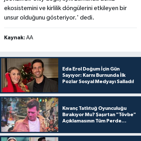
ekosistemini ve kirlilik döngülerini etkileyen bir
unsur olduğunu gösteriyor.' dedi.
Kaynak:
AA
Eda Erol Doğum İçin Gün
Sayıyor: Karnı Burnunda İlk
Pozlar Sosyal Medyayı Salladı!
Kıvanç Tatlıtuğ Oyunculuğu
Bırakıyor Mu? Şaşırtan "Tövbe"
Açıklamasının Tüm Perde
Arkası