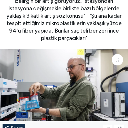
belirgin bir artış görüyoruz. İstasyondan
istasyona değişmekle birlikte bazı bölgelerde
RESMİ İLAN
yaklaşık 3 katlık artış söz konusu' - 'Şu ana kadar
tespit ettiğimiz mikroplastiklerin yaklaşık yüzde
94'ü fiber yapıda. Bunlar saç teli benzeri ince
plastik parçacıkları'
Paylaş
-
+