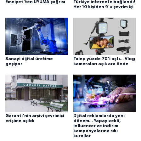
Emniyet'ten UYUMA çağrısı
Türkiye internete bağlandı!
Her 10 kişiden 9'u çevrim içi
Sanayi dijital üretime
Talep yüzde 70'i aştı... Vlog
geçiyor
kameraları açık ara önde
Garanti'nin arşivi çevrimiçi
Dijital reklamlarda yeni
erişime açıldı
dönem... Yapay zekâ,
influencer ve indirim
kampanyalarına sıkı
kurallar