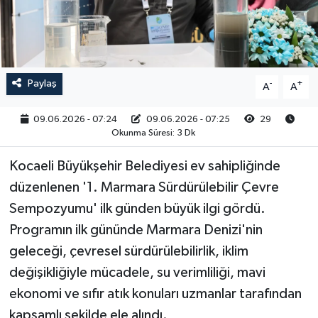
RESMİ İLAN
Paylaş
-
+
A
A
09.06.2026 - 07:24
09.06.2026 - 07:25
29
Okunma Süresi: 3 Dk
Kocaeli Büyükşehir Belediyesi ev sahipliğinde
düzenlenen '1. Marmara Sürdürülebilir Çevre
Sempozyumu' ilk günden büyük ilgi gördü.
Programın ilk gününde Marmara Denizi'nin
geleceği, çevresel sürdürülebilirlik, iklim
değişikliğiyle mücadele, su verimliliği, mavi
ekonomi ve sıfır atık konuları uzmanlar tarafından
kapsamlı şekilde ele alındı.