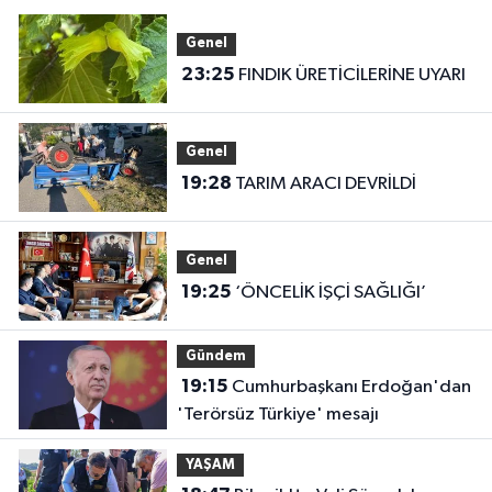
Genel
23:25
FINDIK ÜRETİCİLERİNE UYARI
Genel
19:28
TARIM ARACI DEVRİLDİ
Genel
19:25
‘ÖNCELİK İŞÇİ SAĞLIĞI’
Gündem
19:15
Cumhurbaşkanı Erdoğan'dan
'Terörsüz Türkiye' mesajı
YAŞAM