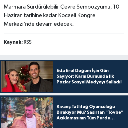
Marmara Sürdürülebilir Çevre Sempozyumu, 10
Haziran tarihine kadar Kocaeli Kongre
Merkezi'nde devam edecek.
Kaynak:
RSS
Eda Erol Doğum İçin Gün
Sayıyor: Karnı Burnunda İlk
Pozlar Sosyal Medyayı Salladı!
Kıvanç Tatlıtuğ Oyunculuğu
Bırakıyor Mu? Şaşırtan "Tövbe"
Açıklamasının Tüm Perde
Arkası