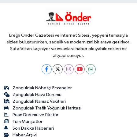
YAŞAM
18:17
Balıkesir'de kıyılar anlık takip
ediliyor
Ereğli Önder Gazetesi ve İnternet Sitesi , yepyeni temasıyla
sizleri buluştururken, sadelik ve modernizmi bir araya getiriyor.
Şatafattan kaçınıyor ve insanlara haber okuyabilecekleri bir
altyapı sunuyor.
Zonguldak Nöbetçi Eczaneler
Zonguldak Hava Durumu
Zonguldak Namaz Vakitleri
Zonguldak Trafik Yoğunluk Haritası
Puan Durumu ve Fikstür
Tüm Manşetler
Son Dakika Haberleri
Haber Arşivi