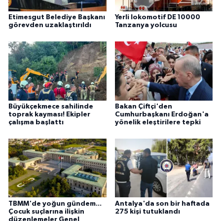
Etimesgut Belediye Başkanı
Yerli lokomotif DE 10000
görevden uzaklaştırıldı
Tanzanya yolcusu
Büyükçekmece sahilinde
Bakan Çiftçi'den
toprak kayması! Ekipler
Cumhurbaşkanı Erdoğan'a
çalışma başlattı
yönelik eleştirilere tepki
TBMM'de yoğun gündem...
Antalya'da son bir haftada
Çocuk suçlarına ilişkin
275 kişi tutuklandı
düzenlemeler Genel