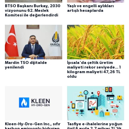
BTSO Başkanı Burkay, 2030
Yaşlı ve engelli aylıkları
vizyonunu 62. Meslek
artışlı hesaplarda
Komitesi ile değerlendirdi
Mardin TSO dijitalde
İpsala'da çeltik üretim
yenilendi
maliyeti rekor seviyede... 1
kilogram maliyeti 47,26 TL
oldu
Kleen-Hy-Dro-Gen Inc., sıfır
Tasfiye e-ihalelerine yoğun
karbon emisyonlu hidrojen
ilgi! 6 ayda 2,7 milyar TL'lik