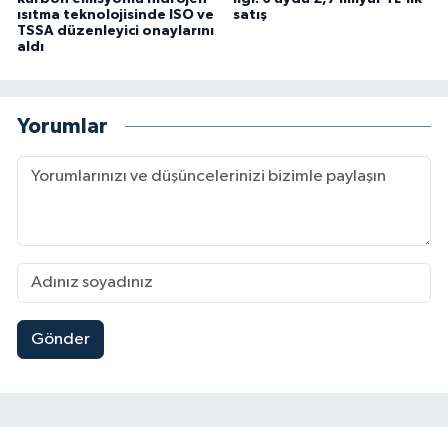
ısıtma teknolojisinde ISO ve
satış
TSSA düzenleyici onaylarını
aldı
Yorumlar
Gönder