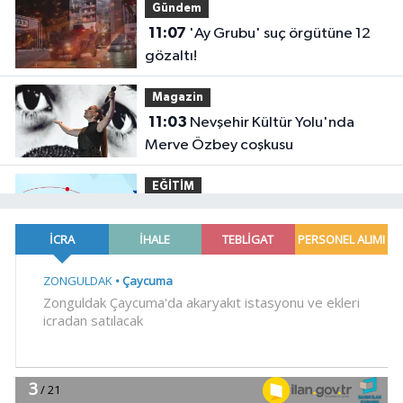
Gündem
11:07
'Ay Grubu' suç örgütüne 12
gözaltı!
Magazin
11:03
Nevşehir Kültür Yolu'nda
Merve Özbey coşkusu
EĞİTİM
11:00
TÜBİTAK'tan lisansüstü
araştırmacılara performans bursu
çağrısı
YAŞAM
10:56
Ayvalık, Tarihi Gümrük
Meydanı'na kavuştu
YAŞAM
10:53
Daha yeşil Milas için yoğun