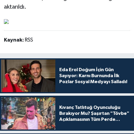
aktarıldı.
Kaynak:
RSS
Eda Erol Doğum İçin Gün
Sayıyor: Karnı Burnunda İlk
Pozlar Sosyal Medyayı Salladı!
Kıvanç Tatlıtuğ Oyunculuğu
Bırakıyor Mu? Şaşırtan "Tövbe"
Açıklamasının Tüm Perde
Arkası