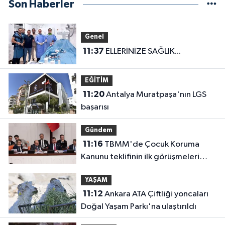
Son Haberler
Genel
11:37
ELLERİNİZE SAĞLIK...
EĞİTİM
11:20
Antalya Muratpaşa'nın LGS
başarısı
Gündem
11:16
TBMM'de Çocuk Koruma
Kanunu teklifinin ilk görüşmeleri
tamamlandı
YAŞAM
11:12
Ankara ATA Çiftliği yoncaları
Doğal Yaşam Parkı'na ulaştırıldı