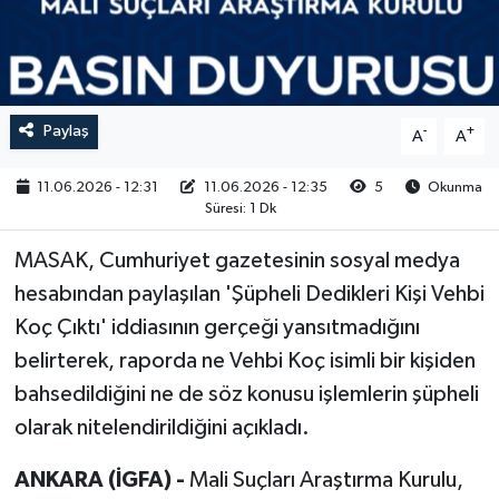
RESMİ İLAN
Paylaş
-
+
A
A
11.06.2026 - 12:31
11.06.2026 - 12:35
5
Okunma
Süresi: 1 Dk
MASAK, Cumhuriyet gazetesinin sosyal medya
hesabından paylaşılan 'Şüpheli Dedikleri Kişi Vehbi
Koç Çıktı' iddiasının gerçeği yansıtmadığını
belirterek, raporda ne Vehbi Koç isimli bir kişiden
bahsedildiğini ne de söz konusu işlemlerin şüpheli
olarak nitelendirildiğini açıkladı.
ANKARA (İGFA) -
Mali Suçları Araştırma Kurulu,