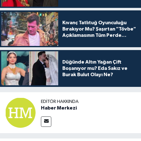
Kıvanç Tatlıtuğ Oyunculuğu
Bırakıyor Mu? Şaşırtan "Tövbe"
Açıklamasının Tüm Perde
Arkası
Düğünde Altın Yağan Çift
Boşanıyor mu? Eda Sakız ve
Burak Bulut Olayı Ne?
EDITÖR HAKKINDA
Haber Merkezi