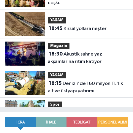
coşku
YAŞAM
18:45
Kırsal yollara neşter
Magazin
18:30
Akustik sahne yaz
akşamlarına ritim katıyor
YAŞAM
18:15
Denizli'de 160 milyon TL'lik
alt ve üstyapı yatırımı
Spor
18:00
Şampiyonlar, İETT ile
İstanbul'da