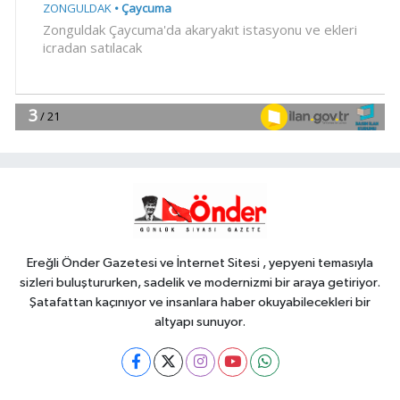
YAŞAM
17:45
Ayvalık'ta üretici ve el emeği
pazarı renk katıyor
YAŞAM
17:30
DAĞDER ve BUMEV'den
eğitim için güç birliği
YAŞAM
17:17
Bursa Büyükşehir
Harmancık'ta da yolları yeniliyor
Ereğli Önder Gazetesi ve İnternet Sitesi , yepyeni temasıyla
sizleri buluştururken, sadelik ve modernizmi bir araya getiriyor.
Şatafattan kaçınıyor ve insanlara haber okuyabilecekleri bir
altyapı sunuyor.