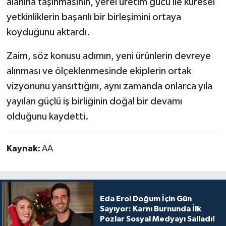
alanına taşınmasının, yerel üretim gücü ile küresel
yetkinliklerin başarılı bir birleşimini ortaya
koyduğunu aktardı.
Zaim, söz konusu adımın, yeni ürünlerin devreye
alınması ve ölçeklenmesinde ekiplerin ortak
vizyonunu yansıttığını, aynı zamanda onlarca yıla
yayılan güçlü iş birliğinin doğal bir devamı
olduğunu kaydetti.
Kaynak:
AA
Eda Erol Doğum İçin Gün
Sayıyor: Karnı Burnunda İlk
Pozlar Sosyal Medyayı Salladı!