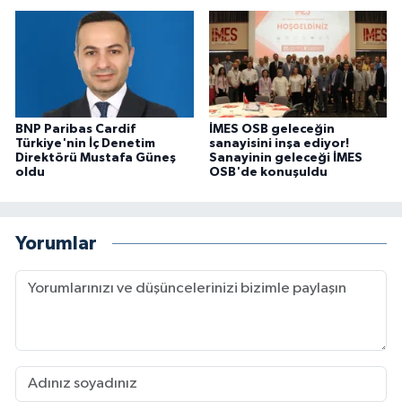
BNP Paribas Cardif
İMES OSB geleceğin
Türkiye'nin İç Denetim
sanayisini inşa ediyor!
Direktörü Mustafa Güneş
Sanayinin geleceği İMES
oldu
OSB'de konuşuldu
Yorumlar