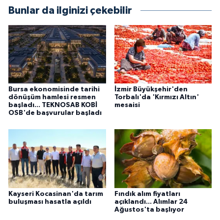
Bunlar da ilginizi çekebilir
Bursa ekonomisinde tarihi
İzmir Büyükşehir'den
dönüşüm hamlesi resmen
Torbalı'da 'Kırmızı Altın'
başladı... TEKNOSAB KOBİ
mesaisi
OSB'de başvurular başladı
Kayseri Kocasinan'da tarım
Fındık alım fiyatları
buluşması hasatla açıldı
açıklandı... Alımlar 24
Ağustos'ta başlıyor