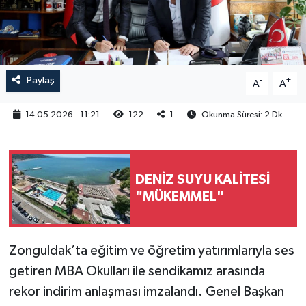
RESMİ İLAN
Paylaş
-
+
A
A
14.05.2026 - 11:21
122
1
Okunma Süresi: 2 Dk
DENİZ SUYU KALİTESİ
"MÜKEMMEL"
Zonguldak’ta eğitim ve öğretim yatırımlarıyla ses
getiren MBA Okulları ile sendikamız arasında
rekor indirim anlaşması imzalandı. Genel Başkan