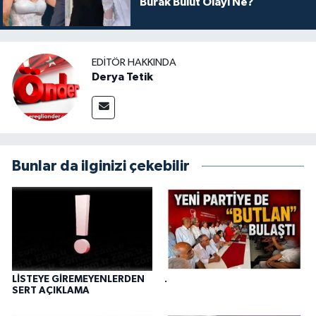
Burak Bulut Olayı Ne?
EDITÖR HAKKINDA
Derya Tetik
Bunlar da ilginizi çekebilir
LİSTEYE GİREMEYENLERDEN
.
SERT AÇIKLAMA