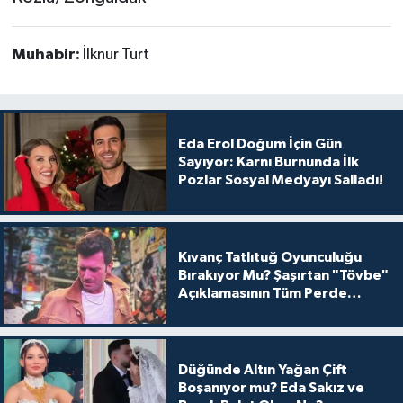
Muhabir:
İlknur Turt
Eda Erol Doğum İçin Gün
Sayıyor: Karnı Burnunda İlk
Pozlar Sosyal Medyayı Salladı!
Kıvanç Tatlıtuğ Oyunculuğu
Bırakıyor Mu? Şaşırtan "Tövbe"
Açıklamasının Tüm Perde
Arkası
Düğünde Altın Yağan Çift
Boşanıyor mu? Eda Sakız ve