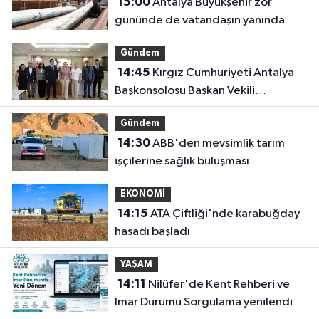
15:00
Antalya Büyükşehir zor
gününde de vatandaşın yanında
Gündem
14:45
Kırgız Cumhuriyeti Antalya
Başkonsolosu Başkan Vekili
Özdemir'i ziyaret etti
Gündem
14:30
ABB'den mevsimlik tarım
işçilerine sağlık buluşması
EKONOMİ
14:15
ATA Çiftliği'nde karabuğday
hasadı başladı
YAŞAM
14:11
Nilüfer'de Kent Rehberi ve
İmar Durumu Sorgulama yenilendi