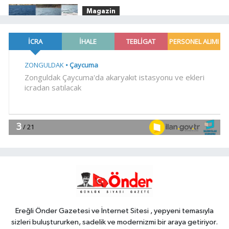
Magazin
14:10
Bodrum'da Ferrari'li deniz
keyfi!
YAŞAM
14:00
ATA Çiftliği Yoncaları Atatürk
Parkı'na ulaştı
Gündem
13:45
Kayseri Uluslarası Kültepe
Toplantısı bilim insanlarını
buluşturdu
Genel
13:45
EREYLİN'DE DERMO MARKET
HİZMETE GİRDİ
Ereğli Önder Gazetesi ve İnternet Sitesi , yepyeni temasıyla
sizleri buluştururken, sadelik ve modernizmi bir araya getiriyor.