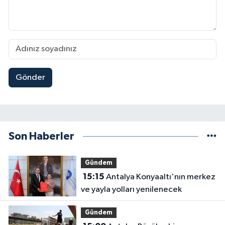
Gönder
Son Haberler
Gündem
15:15
Antalya Konyaaltı'nın merkez
ve yayla yolları yenilenecek
Gündem