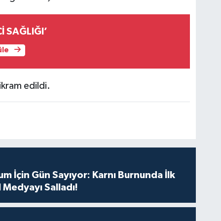
İ SAĞLIĞI’
üle
kram edildi.
m İçin Gün Sayıyor: Karnı Burnunda İlk
 Medyayı Salladı!