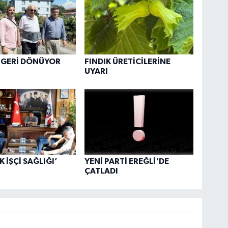
 GERİ DÖNÜYOR
FINDIK ÜRETİCİLERİNE
UYARI
 İŞÇİ SAĞLIĞI’
YENİ PARTİ EREĞLİ'DE
ÇATLADI