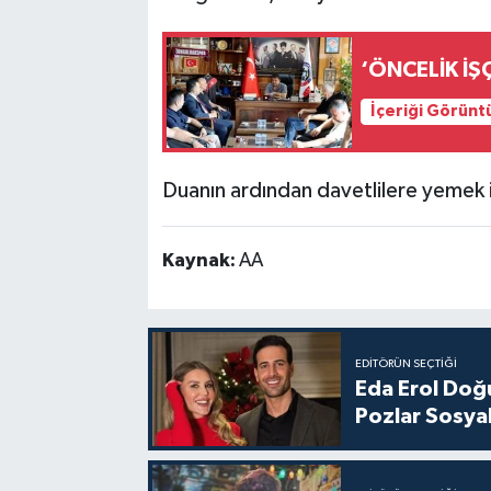
‘ÖNCELİK İŞÇ
İçeriği Görünt
Duanın ardından davetlilere yemek i
Kaynak:
AA
EDITÖRÜN SEÇTIĞI
Eda Erol Doğu
Pozlar Sosyal