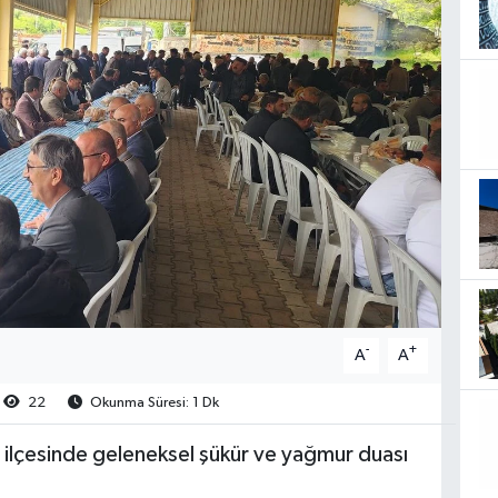
-
+
A
A
22
Okunma Süresi: 1 Dk
lçesinde geleneksel şükür ve yağmur duası