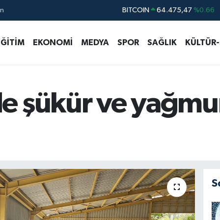
BITCOIN
64.475,47
%0.66
ın
DOLAR
47,5971
%0.05
EURO
55,1336
%0.18
EĞİTİM
EKONOMİ
MEDYA
SPOR
SAĞLIK
KÜLTÜR
STERLİN
64,2534
%0.22
GRAM ALTIN
6518.23
%0.39
BİST100
13.703
%0
e şükür ve yağmur
S