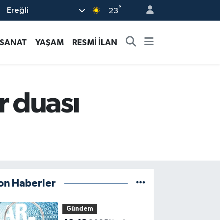
°
Ereğli
23
-SANAT
YAŞAM
RESMİ İLAN
 duası
on Haberler
Gündem