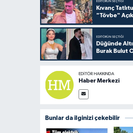
EDITÖRÜN SEÇTIĞI
Kıvanç Tatlı
"Tövbe" Açık
EDITÖRÜN SEÇTIĞI
Düğünde Altı
Burak Bulut O
EDITÖR HAKKINDA
Haber Merkezi
Bunlar da ilginizi çekebilir