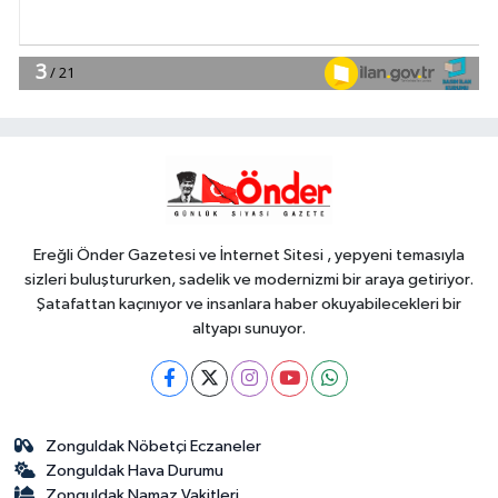
Spor
11:46
Antalya Muratpaşalı Sultanlar
kenetlendi, gözler yeni sezonda
11:41
Beylikdüzü'nde 'Sanatla
Yaşam Atölyeleri'nde yeni dönem
Ereğli Önder Gazetesi ve İnternet Sitesi , yepyeni temasıyla
sizleri buluştururken, sadelik ve modernizmi bir araya getiriyor.
Şatafattan kaçınıyor ve insanlara haber okuyabilecekleri bir
altyapı sunuyor.
Zonguldak Nöbetçi Eczaneler
Zonguldak Hava Durumu
Zonguldak Namaz Vakitleri