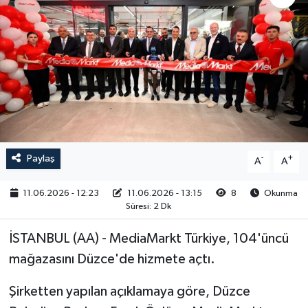
RESMİ İLAN
Paylaş
-
+
A
A
11.06.2026 - 12:23
11.06.2026 - 13:15
8
Okunma
Süresi: 2 Dk
İSTANBUL (AA) - MediaMarkt Türkiye, 104'üncü
mağazasını Düzce'de hizmete açtı.
Şirketten yapılan açıklamaya göre, Düzce