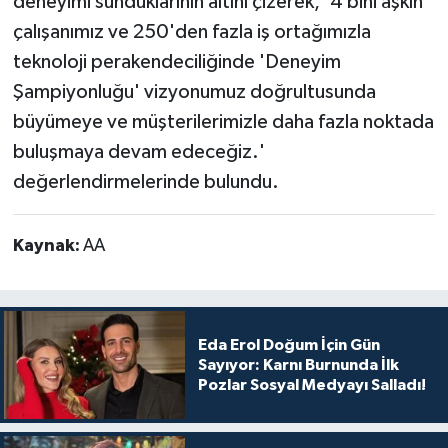
deneyimi sunduklarının altını çizerek, '4 bini aşkın
çalışanımız ve 250'den fazla iş ortağımızla
teknoloji perakendeciliğinde 'Deneyim
Şampiyonluğu' vizyonumuz doğrultusunda
büyümeye ve müşterilerimizle daha fazla noktada
buluşmaya devam edeceğiz.'
değerlendirmelerinde bulundu.
Kaynak:
AA
Eda Erol Doğum İçin Gün
Sayıyor: Karnı Burnunda İlk
Pozlar Sosyal Medyayı Salladı!