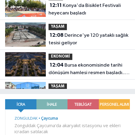
12:11
Konya'da Bisiklet Festivali
heyecanı başladı
YAŞAM
12:08
Derince'ye 120 yataklı sağlık
tesisi geliyor
EKONOMİ
12:04
Bursa ekonomisinde tarihi
dönüşüm hamlesi resmen başladı...
TEKNOSAB KOBİ OSB'de başvurular
YAŞAM
başladı
11:58
Bursa Yıldırım'da çocuklar
hem öğreniyor hem eğleniyor
Magazin
11:52
Bursa'da Aslı Hünel'den
'Açıkhava'da müzik ziyafeti