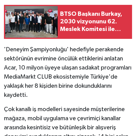
BTSO Başkanı Burkay,
2030 vizyonunu 62.
Meslek Komitesi ile
değerlendirdi
'Deneyim Şampiyonluğu' hedefiyle perakende
sektörünün evrimine öncülük ettiklerini anlatan
Acar, 10 milyon üyeye ulaşan sadakat programları
MediaMarkt CLUB ekosistemiyle Türkiye'de
yaklaşık her 8 kişiden birine dokunduklarını
kaydetti.
Çok kanallı iş modelleri sayesinde müşterilerine
mağaza, mobil uygulama ve çevrimiçi kanallar
arasında kesintisiz ve bütünleşik bir alışveriş