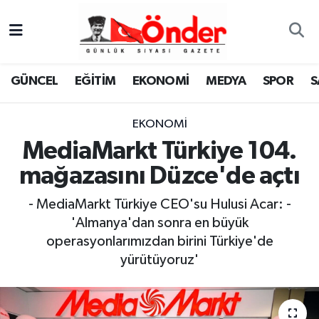
GÜNCEL
Zonguldak Nöbetçi Eczaneler
GÜNCEL
EĞİTİM
EKONOMİ
MEDYA
SPOR
S
EĞİTİM
Zonguldak Hava Durumu
EKONOMİ
EKONOMİ
Zonguldak Namaz Vakitleri
MediaMarkt Türkiye 104.
MEDYA
Zonguldak Trafik Yoğunluk Haritası
mağazasını Düzce'de açtı
SPOR
TFF 3.Lig 4.Grup Puan Durumu ve Fikstür
- MediaMarkt Türkiye CEO'su Hulusi Acar: -
'Almanya'dan sonra en büyük
SAĞLIK
Tüm Manşetler
operasyonlarımızdan birini Türkiye'de
yürütüyoruz'
KÜLTÜR-SANAT
Son Dakika Haberleri
YAŞAM
Haber Arşivi