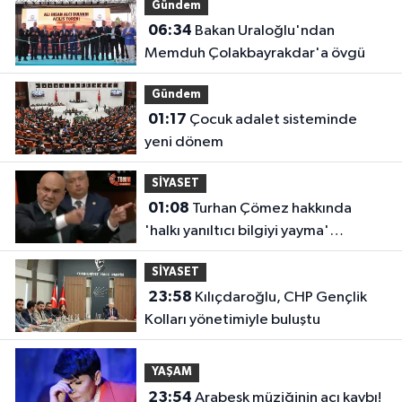
Gündem
06:34
Bakan Uraloğlu'ndan
Memduh Çolakbayrakdar'a övgü
Gündem
01:17
Çocuk adalet sisteminde
yeni dönem
SİYASET
01:08
Turhan Çömez hakkında
'halkı yanıltıcı bilgiyi yayma'
soruşturması
SİYASET
23:58
Kılıçdaroğlu, CHP Gençlik
Kolları yönetimiyle buluştu
YAŞAM
23:54
Arabesk müziğinin acı kaybı!