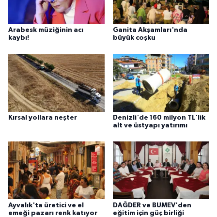
Arabesk müziğinin acı
Ganita Akşamları'nda
kaybı!
büyük coşku
Kırsal yollara neşter
Denizli'de 160 milyon TL'lik
alt ve üstyapı yatırımı
Ayvalık'ta üretici ve el
DAĞDER ve BUMEV'den
emeği pazarı renk katıyor
eğitim için güç birliği