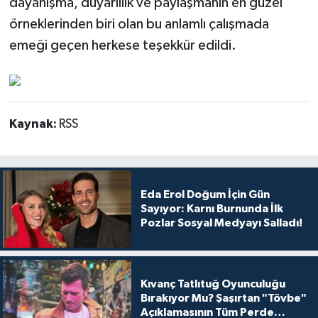
dayanışma, duyarlılık ve paylaşmanın en güzel
örneklerinden biri olan bu anlamlı çalışmada
emeği geçen herkese teşekkür edildi.
Kaynak:
RSS
Eda Erol Doğum İçin Gün
Sayıyor: Karnı Burnunda İlk
Pozlar Sosyal Medyayı Salladı!
Kıvanç Tatlıtuğ Oyunculuğu
Bırakıyor Mu? Şaşırtan "Tövbe"
Açıklamasının Tüm Perde