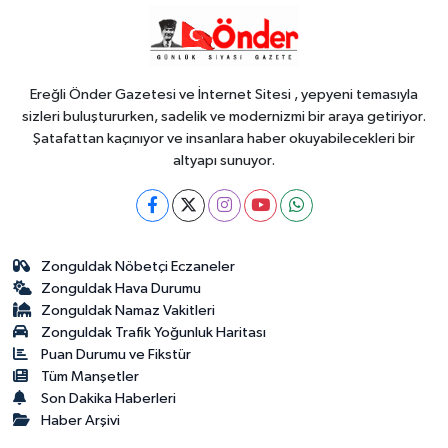
19:59
“KENDİ İRADELERİYLE KABUL
ETMEDİLER!..”
Ereğli Önder Gazetesi ve İnternet Sitesi , yepyeni temasıyla
sizleri buluştururken, sadelik ve modernizmi bir araya getiriyor.
Şatafattan kaçınıyor ve insanlara haber okuyabilecekleri bir
altyapı sunuyor.
Zonguldak Nöbetçi Eczaneler
Zonguldak Hava Durumu
Zonguldak Namaz Vakitleri
Zonguldak Trafik Yoğunluk Haritası
Puan Durumu ve Fikstür
Tüm Manşetler
Son Dakika Haberleri
Haber Arşivi