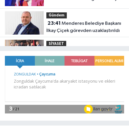
Gündem
23:41
Menderes Belediye Başkanı
İlkay Çiçek görevden uzaklaştırıldı
SİYASET
23:34
CHP İstanbul'da yeni
katılımlar... Gürsel Tekin: Birlikte
başaracağız
Gündem
23:29
Anadolu Otoyolu'nda
kamyonet çekiciye çarptı!
Genel
21:59
18 YAŞINDAKİ MİRAÇ
HAYATINI KAYBETTİ
Genel