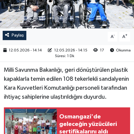
RESMİ İLAN
Paylaş
-
+
A
A
12.05.2026 - 14:14
12.05.2026 - 14:15
17
Okunma
Süresi: 1 Dk
Milli Savunma Bakanlığı, geri dönüştürülen plastik
kapaklarla temin edilen 108 tekerlekli sandalyenin
Kara Kuvvetleri Komutanlığı personeli tarafından
ihtiyaç sahiplerine ulaştırıldığını duyurdu.
Osmangazi'de
geleceğin yüzücüleri
sertifikalarını aldı