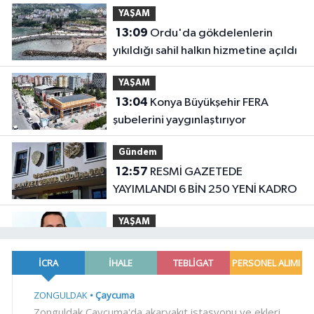
YAŞAM
13:09
Ordu'da gökdelenlerin
yıkıldığı sahil halkın hizmetine açıldı
YAŞAM
13:04
Konya Büyükşehir FERA
şubelerini yaygınlaştırıyor
Gündem
12:57
RESMİ GAZETEDE
YAYIMLANDI 6 BİN 250 YENİ KADRO
YAŞAM
12:46
'Hazımsızlık' sanılıyor, safra
kesesi iltihabı çıkıyor
YAŞAM
12:38
Bursa Keles'te yollar hem