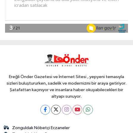
yenileniyor, hem genişliyor
YAŞAM
12:33
İstanbul'da tarihi mezar
taşlarına saldırı sonrası restorasyon
YAŞAM
12:26
Denizli Büyükşehir'den
Buldan'a dev yatırım
Ereğli Önder Gazetesi ve İnternet Sitesi , yepyeni temasıyla
sizleri buluştururken, sadelik ve modernizmi bir araya getiriyor.
Şatafattan kaçınıyor ve insanlara haber okuyabilecekleri bir
altyapı sunuyor.
Zonguldak Nöbetçi Eczaneler