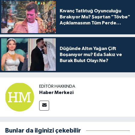
Kıvanç Tatlıtuğ Oyunculuğu
Bırakıyor Mu? Şaşırtan "Tövbe"
Açıklamasının Tüm Perde
Arkası
Düğünde Altın Yağan Çift
Boşanıyor mu? Eda Sakız ve
Burak Bulut Olayı Ne?
EDITÖR HAKKINDA
Haber Merkezi
Bunlar da ilginizi çekebilir