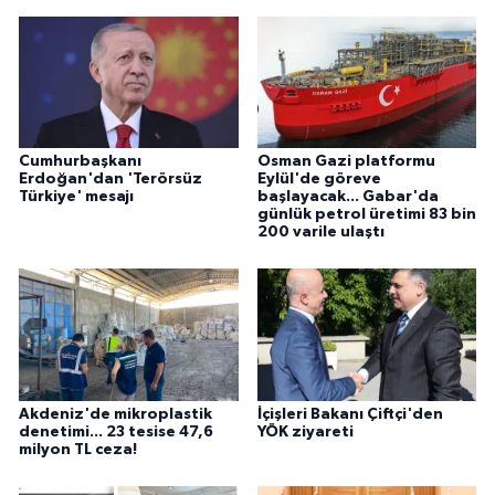
Cumhurbaşkanı
Osman Gazi platformu
Erdoğan'dan 'Terörsüz
Eylül'de göreve
Türkiye' mesajı
başlayacak... Gabar'da
günlük petrol üretimi 83 bin
200 varile ulaştı
Akdeniz'de mikroplastik
İçişleri Bakanı Çiftçi'den
denetimi... 23 tesise 47,6
YÖK ziyareti
milyon TL ceza!