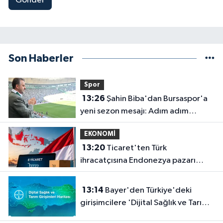
Gönder
Son Haberler
Spor
13:26
Şahin Biba'dan Bursaspor'a
yeni sezon mesajı: Adım adım
şampiyonluğa
EKONOMİ
13:20
Ticaret'ten Türk
ihracatçısına Endonezya pazarı
rehberi
13:14
Bayer'den Türkiye'deki
girişimcilere 'Dijital Sağlık ve Tarım
Girişimleri Haritası' çağrısı