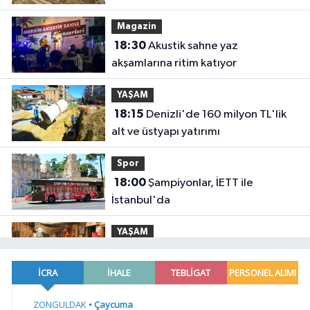
Magazin
18:30
Akustik sahne yaz
akşamlarına ritim katıyor
YAŞAM
18:15
Denizli'de 160 milyon TL'lik
alt ve üstyapı yatırımı
Spor
18:00
Şampiyonlar, İETT ile
İstanbul'da
YAŞAM
17:45
Ayvalık'ta üretici ve el emeği
pazarı renk katıyor
YAŞAM