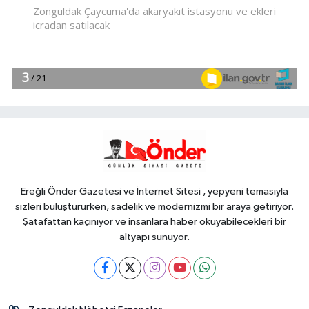
17:30
DAĞDER ve BUMEV'den
eğitim için güç birliği
YAŞAM
17:17
Bursa Büyükşehir
Harmancık'ta da yolları yeniliyor
YAŞAM
17:15
İpsala OSB'nin gelişimi için
kritik ziyaret
Ereğli Önder Gazetesi ve İnternet Sitesi , yepyeni temasıyla
sizleri buluştururken, sadelik ve modernizmi bir araya getiriyor.
Şatafattan kaçınıyor ve insanlara haber okuyabilecekleri bir
altyapı sunuyor.