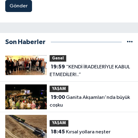
Gönder
Son Haberler
Genel
19:59
“KENDİ İRADELERİYLE KABUL
ETMEDİLER!..”
YAŞAM
19:00
Ganita Akşamları'nda büyük
coşku
YAŞAM
18:45
Kırsal yollara neşter