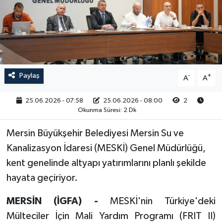
RESMİ İLAN
Paylaş
-
+
A
A
25.06.2026 - 07:58
25.06.2026 - 08:00
2
Okunma Süresi: 2 Dk
Mersin Büyükşehir Belediyesi Mersin Su ve
Kanalizasyon İdaresi (MESKİ) Genel Müdürlüğü,
kent genelinde altyapı yatırımlarını planlı şekilde
hayata geçiriyor.
MERSİN (İGFA) -
MESKİ'nin Türkiye'deki
Mülteciler İçin Mali Yardım Programı (FRIT II)