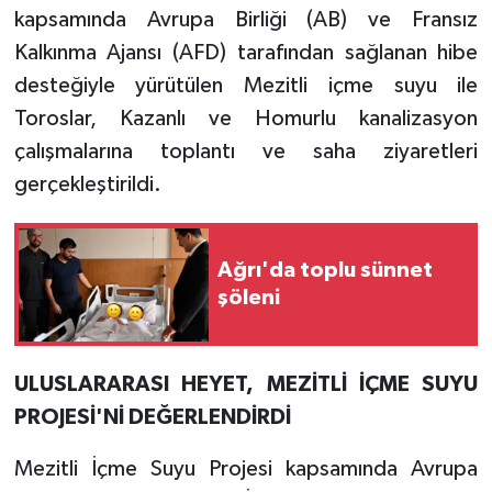
kapsamında Avrupa Birliği (AB) ve Fransız
Kalkınma Ajansı (AFD) tarafından sağlanan hibe
desteğiyle yürütülen Mezitli içme suyu ile
Toroslar, Kazanlı ve Homurlu kanalizasyon
çalışmalarına toplantı ve saha ziyaretleri
gerçekleştirildi.
Ağrı'da toplu sünnet
şöleni
ULUSLARARASI HEYET, MEZİTLİ İÇME SUYU
PROJESİ'Nİ DEĞERLENDİRDİ
Mezitli İçme Suyu Projesi kapsamında Avrupa