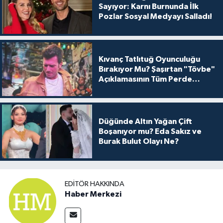
Sayıyor: Karnı Burnunda İlk
Pozlar Sosyal Medyayı Salladı!
Kıvanç Tatlıtuğ Oyunculuğu
Bırakıyor Mu? Şaşırtan "Tövbe"
Açıklamasının Tüm Perde
Arkası
Düğünde Altın Yağan Çift
Boşanıyor mu? Eda Sakız ve
Burak Bulut Olayı Ne?
EDITÖR HAKKINDA
Haber Merkezi