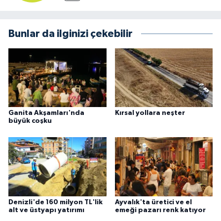
Bunlar da ilginizi çekebilir
Ganita Akşamları'nda
Kırsal yollara neşter
büyük coşku
Denizli'de 160 milyon TL'lik
Ayvalık'ta üretici ve el
alt ve üstyapı yatırımı
emeği pazarı renk katıyor