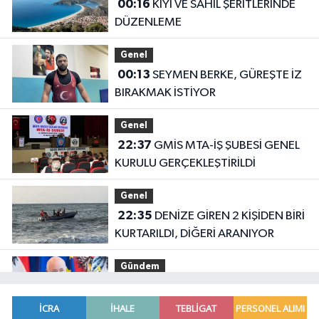
00:16
KIYI VE SAHİL ŞERİTLERİNDE
DÜZENLEME
Genel
00:13
SEYMEN BERKE, GÜREŞTE İZ
BIRAKMAK İSTİYOR
Genel
22:37
GMİS MTA-İŞ ŞUBESİ GENEL
KURULU GERÇEKLEŞTİRİLDİ
Genel
22:35
DENİZE GİREN 2 KİŞİDEN BİRİ
KURTARILDI, DİĞERİ ARANIYOR
Gündem
19:14
Avusturya Şansölyesi Stocker,
Türkiye'ye geliyor