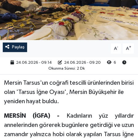
RESMİ İLAN
Paylaş
-
+
A
A
24.06.2026 - 09:14
24.06.2026 - 09:20
6
Okunma Süresi: 2 Dk
Mersin Tarsus'un coğrafi tescilli ürünlerinden birisi
olan 'Tarsus İğne Oyası', Mersin Büyükşehir ile
yeniden hayat buldu.
MERSİN (İGFA) -
Kadınların yüz yıllardır
annelerinden görerek bugünlere getirdiği ve uzun
zamandır yalnızca hobi olarak yapılan Tarsus İğne