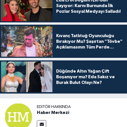
Eda Erol Doğum İçin Gün
Sayıyor: Karnı Burnunda İlk
Pozlar Sosyal Medyayı Salladı!
Kıvanç Tatlıtuğ Oyunculuğu
Bırakıyor Mu? Şaşırtan "Tövbe"
Açıklamasının Tüm Perde
Arkası
Düğünde Altın Yağan Çift
Boşanıyor mu? Eda Sakız ve
Burak Bulut Olayı Ne?
EDITÖR HAKKINDA
Haber Merkezi