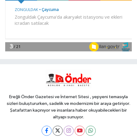
Gündem
19:09
Orman yangınlarında
soruşturma sürüyor.. 34 şüpheliden
9'u tutuklandı
Gündem
19:04
Fethiye açıklarında
arızalanan tekne kurtarıldı
Spor
18:57
Körfez'in iki yakası
uluslararası boyuta taşınıyor
Ereğli Önder Gazetesi ve İnternet Sitesi , yepyeni temasıyla
sizleri buluştururken, sadelik ve modernizmi bir araya getiriyor.
Şatafattan kaçınıyor ve insanlara haber okuyabilecekleri bir
altyapı sunuyor.