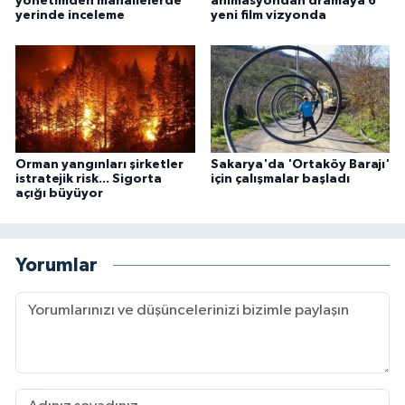
yönetimden mahallelerde
animasyondan dramaya 6
yerinde inceleme
yeni film vizyonda
Orman yangınları şirketler
Sakarya'da 'Ortaköy Barajı'
istratejik risk... Sigorta
için çalışmalar başladı
açığı büyüyor
Yorumlar