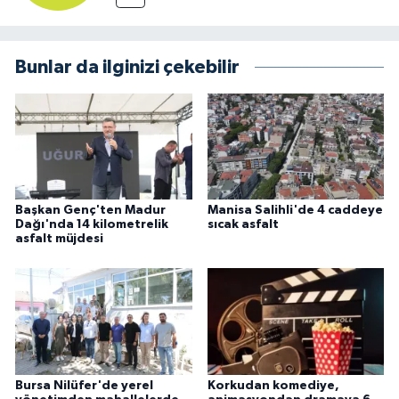
Bunlar da ilginizi çekebilir
Başkan Genç'ten Madur
Manisa Salihli'de 4 caddeye
Dağı'nda 14 kilometrelik
sıcak asfalt
asfalt müjdesi
Bursa Nilüfer'de yerel
Korkudan komediye,