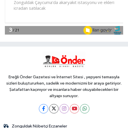
13:45
Kayseri Uluslarası Kültepe
Toplantısı bilim insanlarını
buluşturdu
Genel
13:45
EREYLİN'DE DERMO MARKET
HİZMETE GİRDİ
YAŞAM
13:30
Nevşehir Kültür Yolu'nda
etkinlikler peşpeşe yapıldı
Ereğli Önder Gazetesi ve İnternet Sitesi , yepyeni temasıyla
sizleri buluştururken, sadelik ve modernizmi bir araya getiriyor.
Şatafattan kaçınıyor ve insanlara haber okuyabilecekleri bir
altyapı sunuyor.
Zonguldak Nöbetçi Eczaneler