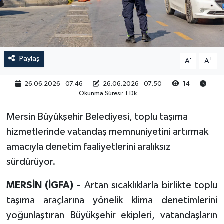
RESMİ İLAN
Paylaş
-
+
A
A
26.06.2026 - 07:46
26.06.2026 - 07:50
14
Okunma Süresi: 1 Dk
Mersin Büyükşehir Belediyesi, toplu taşıma
hizmetlerinde vatandaş memnuniyetini artırmak
amacıyla denetim faaliyetlerini aralıksız
sürdürüyor.
MERSİN (İGFA) -
Artan sıcaklıklarla birlikte toplu
taşıma araçlarına yönelik klima denetimlerini
yoğunlaştıran Büyükşehir ekipleri, vatandaşların