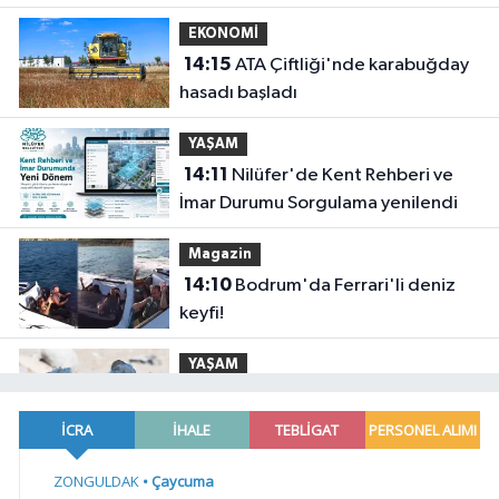
EKONOMİ
14:15
ATA Çiftliği'nde karabuğday
hasadı başladı
YAŞAM
14:11
Nilüfer'de Kent Rehberi ve
İmar Durumu Sorgulama yenilendi
Magazin
14:10
Bodrum'da Ferrari'li deniz
keyfi!
YAŞAM
14:00
ATA Çiftliği Yoncaları Atatürk
Parkı'na ulaştı
Gündem