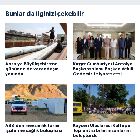
Bunlar da ilginizi çekebilir
Antalya Büyükşehir zor
Kırgız Cumhuriyeti Antalya
gününde de vatandaşın
Başkonsolosu Başkan Vekili
yanında
Özdemir'i ziyaret etti
ABB'den mevsimlik tarım
Kayseri Uluslarası Kültepe
işçilerine sağlık buluşması
Toplantısı bilim insanlarını
buluşturdu