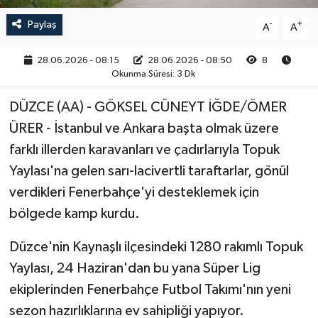
Paylaş
-
+
A
A
28.06.2026 - 08:15
28.06.2026 - 08:50
8
Okunma Süresi: 3 Dk
DÜZCE (AA) - GÖKSEL CÜNEYT İĞDE/ÖMER
ÜRER - İstanbul ve Ankara başta olmak üzere
farklı illerden karavanları ve çadırlarıyla Topuk
Yaylası'na gelen sarı-lacivertli taraftarlar, gönül
verdikleri Fenerbahçe'yi desteklemek için
bölgede kamp kurdu.
Düzce'nin Kaynaşlı ilçesindeki 1280 rakımlı Topuk
Yaylası, 24 Haziran'dan bu yana Süper Lig
ekiplerinden Fenerbahçe Futbol Takımı'nın yeni
sezon hazırlıklarına ev sahipliği yapıyor.