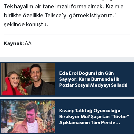
Tek hayalim bir tane imzalı forma almak. Kızımla
birlikte özellikle Talisca'yı görmek istiyoruz.'
şeklinde konuştu.
Kaynak:
AA
Eda Erol Doğum İçin Gün
Sayıyor: Karnı Burnunda İlk
Pozlar Sosyal Medyayı Salladı!
Kıvanç Tatlıtuğ Oyunculuğu
Bırakıyor Mu? Şaşırtan "Tövbe"
Açıklamasının Tüm Perde
Arkası