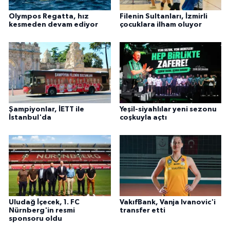
Olympos Regatta, hız
Filenin Sultanları, İzmirli
kesmeden devam ediyor
çocuklara ilham oluyor
Şampiyonlar, İETT ile
Yeşil-siyahlılar yeni sezonu
İstanbul'da
coşkuyla açtı
Uludağ İçecek, 1. FC
VakıfBank, Vanja Ivanovic'i
Nürnberg'in resmi
transfer etti
sponsoru oldu