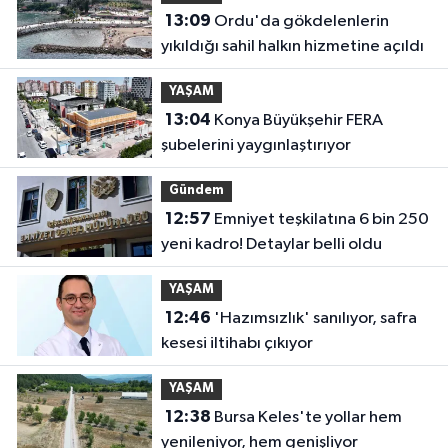
13:09
Ordu'da gökdelenlerin
yıkıldığı sahil halkın hizmetine açıldı
YAŞAM
13:04
Konya Büyükşehir FERA
şubelerini yaygınlaştırıyor
Gündem
12:57
Emniyet teşkilatına 6 bin 250
yeni kadro! Detaylar belli oldu
YAŞAM
12:46
'Hazımsızlık' sanılıyor, safra
kesesi iltihabı çıkıyor
YAŞAM
12:38
Bursa Keles'te yollar hem
yenileniyor, hem genişliyor