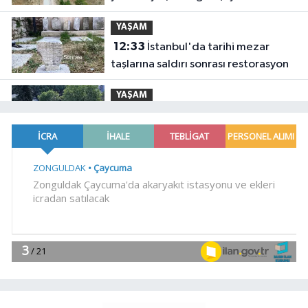
YAŞAM
12:33
İstanbul'da tarihi mezar
taşlarına saldırı sonrası restorasyon
YAŞAM
12:26
Denizli Büyükşehir'den
Buldan'a dev yatırım
YAŞAM
12:20
Yeşilay'dan göçmen gençleri
bağımlılık risklerinden koruyacak
uluslararası model
YAŞAM
12:14
Başkan Genç, 'Sevdam
Karadeniz' ekibini ağırladı! Film
Festivali Aralık'ta
YAŞAM