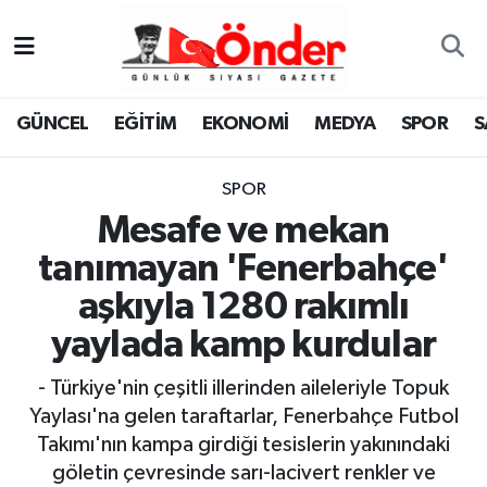
GÜNCEL
Zonguldak Nöbetçi Eczaneler
GÜNCEL
EĞİTİM
EKONOMİ
MEDYA
SPOR
S
EĞİTİM
Zonguldak Hava Durumu
SPOR
EKONOMİ
Zonguldak Namaz Vakitleri
Mesafe ve mekan
MEDYA
Zonguldak Trafik Yoğunluk Haritası
tanımayan 'Fenerbahçe'
aşkıyla 1280 rakımlı
SPOR
TFF 3.Lig 4.Grup Puan Durumu ve Fikstür
yaylada kamp kurdular
SAĞLIK
Tüm Manşetler
- Türkiye'nin çeşitli illerinden aileleriyle Topuk
Yaylası'na gelen taraftarlar, Fenerbahçe Futbol
KÜLTÜR-SANAT
Son Dakika Haberleri
Takımı'nın kampa girdiği tesislerin yakınındaki
YAŞAM
Haber Arşivi
göletin çevresinde sarı-lacivert renkler ve