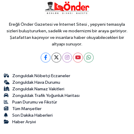
12:09
Ankara'da sabır, emek ve
sanat Zafer Çarşısı'nda hayat buldu
Ereğli Önder Gazetesi ve İnternet Sitesi , yepyeni temasıyla
sizleri buluştururken, sadelik ve modernizmi bir araya getiriyor.
Şatafattan kaçınıyor ve insanlara haber okuyabilecekleri bir
altyapı sunuyor.
Zonguldak Nöbetçi Eczaneler
Zonguldak Hava Durumu
Zonguldak Namaz Vakitleri
Zonguldak Trafik Yoğunluk Haritası
Puan Durumu ve Fikstür
Tüm Manşetler
Son Dakika Haberleri
Haber Arşivi