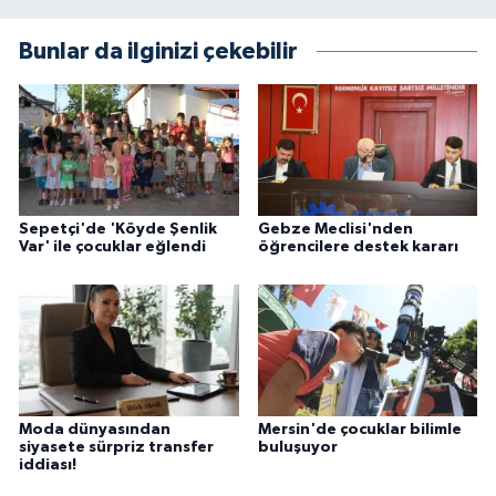
Bunlar da ilginizi çekebilir
Sepetçi'de 'Köyde Şenlik
Gebze Meclisi'nden
Var' ile çocuklar eğlendi
öğrencilere destek kararı
Moda dünyasından
Mersin'de çocuklar bilimle
siyasete sürpriz transfer
buluşuyor
iddiası!