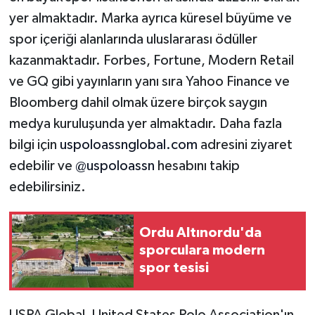
yer almaktadır. Marka ayrıca küresel büyüme ve
spor içeriği alanlarında uluslararası ödüller
kazanmaktadır. Forbes, Fortune, Modern Retail
ve GQ gibi yayınların yanı sıra Yahoo Finance ve
Bloomberg dahil olmak üzere birçok saygın
medya kuruluşunda yer almaktadır. Daha fazla
bilgi için
uspoloassnglobal.com
adresini ziyaret
edebilir ve
@uspoloassn
hesabını takip
edebilirsiniz.
Ordu Altınordu'da
sporculara modern
spor tesisi
USPA Global, United States Polo Association'ın