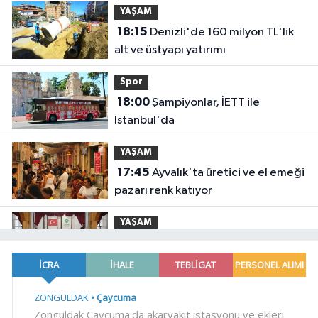
YAŞAM
18:15
Denizli'de 160 milyon TL'lik
alt ve üstyapı yatırımı
Spor
18:00
Şampiyonlar, İETT ile
İstanbul'da
YAŞAM
17:45
Ayvalık'ta üretici ve el emeği
pazarı renk katıyor
YAŞAM
17:30
DAĞDER ve BUMEV'den
eğitim için güç birliği
YAŞAM
17:17
Bursa Büyükşehir