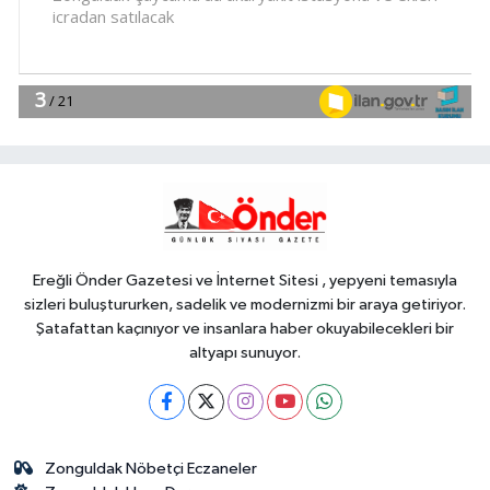
Harmancık'ta da yolları yeniliyor
YAŞAM
17:15
İpsala OSB'nin gelişimi için
kritik ziyaret
YAŞAM
17:00
Ağrı'da toplu sünnet şöleni
Ereğli Önder Gazetesi ve İnternet Sitesi , yepyeni temasıyla
sizleri buluştururken, sadelik ve modernizmi bir araya getiriyor.
Şatafattan kaçınıyor ve insanlara haber okuyabilecekleri bir
altyapı sunuyor.
Zonguldak Nöbetçi Eczaneler