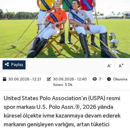
RESMİ İLAN
Paylaş
-
+
A
A
30.06.2026 - 12:21
30.06.2026 - 12:40
7
Okunma
Süresi: 5 Dk
United States Polo Association'ın (USPA) resmi
spor markası U.S. Polo Assn.®, 2026 yılında
küresel ölçekte ivme kazanmaya devam ederek
markanın genişleyen varlığını, artan tüketici