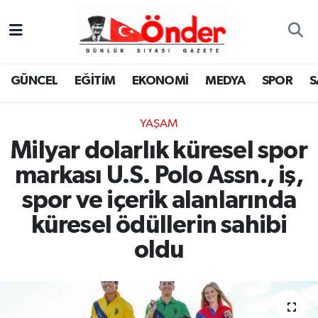
GÜNCEL
Zonguldak Nöbetçi Eczaneler
GÜNCEL
EĞİTİM
EKONOMİ
MEDYA
SPOR
S
EĞİTİM
Zonguldak Hava Durumu
YAŞAM
EKONOMİ
Zonguldak Namaz Vakitleri
Milyar dolarlık küresel spor
MEDYA
Zonguldak Trafik Yoğunluk Haritası
markası U.S. Polo Assn., iş,
spor ve içerik alanlarında
SPOR
TFF 3.Lig 4.Grup Puan Durumu ve Fikstür
küresel ödüllerin sahibi
SAĞLIK
Tüm Manşetler
oldu
KÜLTÜR-SANAT
Son Dakika Haberleri
YAŞAM
Haber Arşivi