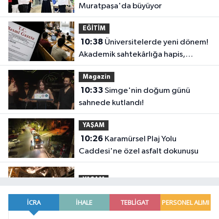
Muratpaşa'da büyüyor
EĞİTİM
10:38
Üniversitelerde yeni dönem!
Akademik sahtekârlığa hapis,
öğrencilere dönüş yolu
Magazin
10:33
Simge'nin doğum günü
sahnede kutlandı!
YAŞAM
10:26
Karamürsel Plaj Yolu
Caddesi'ne özel asfalt dokunuşu
YAŞAM
10:20
Buca Metrosu'nda dev adım