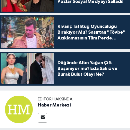
Pozlar Sosyal Medyayı Salladı!
Kıvanç Tatlıtuğ Oyunculuğu
Bırakıyor Mu? Şaşırtan "Tövbe"
Açıklamasının Tüm Perde
Arkası
Düğünde Altın Yağan Çift
Boşanıyor mu? Eda Sakız ve
Burak Bulut Olayı Ne?
EDITÖR HAKKINDA
Haber Merkezi