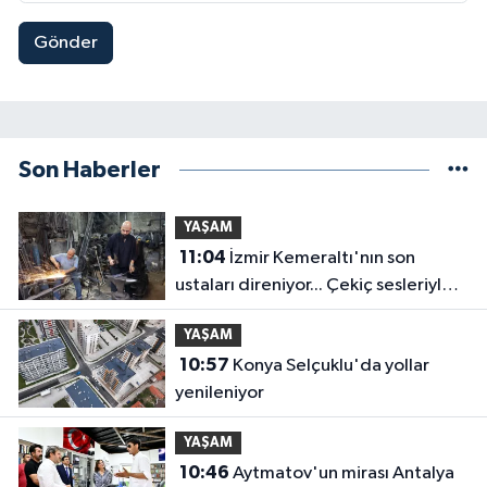
Gönder
Son Haberler
YAŞAM
11:04
İzmir Kemeraltı'nın son
ustaları direniyor... Çekiç sesleriyle
yaşayan miras
YAŞAM
10:57
Konya Selçuklu'da yollar
yenileniyor
YAŞAM
10:46
Aytmatov'un mirası Antalya