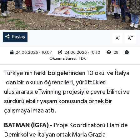
RESMİ İLAN
Paylaş
-
+
A
A
24.06.2026 - 10:07
24.06.2026 - 10:10
29
Okunma Süresi: 1 Dk
Türkiye'nin farklı bölgelerinden 10 okul ve İtalya
'dan bir okulun öğrencileri, yürüttükleri
uluslararası eTwinning projesiyle çevre bilinci ve
sürdürülebilir yaşam konusunda örnek bir
çalışmaya imza attı.
BATMAN (İGFA) -
Proje Koordinatörü Hamide
Demirkol ve İtalyan ortak Maria Grazia