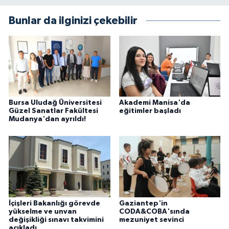
Bunlar da ilginizi çekebilir
Bursa Uludağ Üniversitesi
Akademi Manisa'da
Güzel Sanatlar Fakültesi
eğitimler başladı
Mudanya'dan ayrıldı!
İçişleri Bakanlığı görevde
Gaziantep'in
yükselme ve unvan
CODA&COBA'sında
değişikliği sınavı takvimini
mezuniyet sevinci
açıkladı