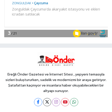
Magazin
10:14
Gülben Ergen'den Yavru
Vatan'da 'yapay zekâ' çıkışı
Gündem
10:09
Büyükelçiliklerde değişim...
4 ülkeye yeni atama
YAŞAM
10:04
Mersin'de çocuklar trafik
kurallarını öğreniyor
Ereğli Önder Gazetesi ve İnternet Sitesi , yepyeni temasıyla
sizleri buluştururken, sadelik ve modernizmi bir araya getiriyor.
Şatafattan kaçınıyor ve insanlara haber okuyabilecekleri bir
altyapı sunuyor.