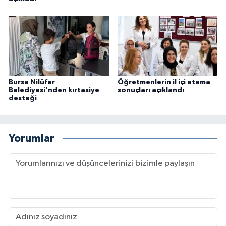
Bursa Nilüfer
Öğretmenlerin il içi atama
Belediyesi'nden kırtasiye
sonuçları açıklandı
desteği
Yorumlar