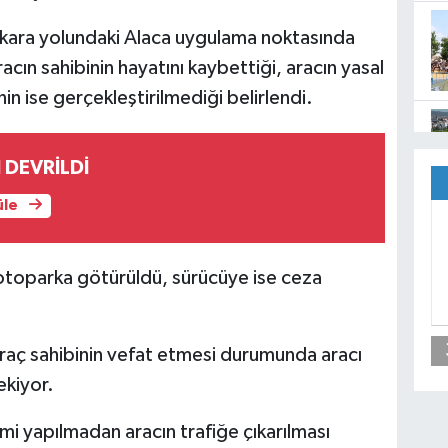
 kara yolundaki Alaca uygulama noktasında
cın sahibinin hayatını kaybettiği, aracın yasal
nin ise gerçekleştirilmediği belirlendi.
 DEVRİLDİ
üle
e otoparka götürüldü, sürücüye ise ceza
araç sahibinin vefat etmesi durumunda aracı
ekiyor.
emi yapılmadan aracın trafiğe çıkarılması