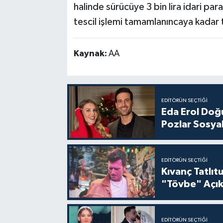
halinde sürücüye 3 bin lira idari par
tescil işlemi tamamlanıncaya kadar t
Kaynak:
AA
EDITÖRÜN SEÇTIĞI
Eda Erol Doğu
Pozlar Sosyal
EDITÖRÜN SEÇTIĞI
Kıvanç Tatlı
"Tövbe" Açık
EDITÖRÜN SEÇTIĞI