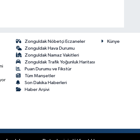
Zonguldak Nöbetçi Eczaneler
Künye
Zonguldak Hava Durumu
Zonguldak Namaz Vakitleri
Zonguldak Trafik Yoğunluk Haritası
ni
Puan Durumu ve Fikstür
Tüm Manşetler
yor
Son Dakika Haberleri
Haber Arşivi
.