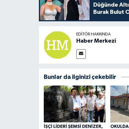
Düğünde Altı
Burak Bulut O
EDITÖR HAKKINDA
Haber Merkezi
Bunlar da ilginizi çekebilir
İŞÇİ LİDERİ ŞEMSİ DENİZER,
OKULDA