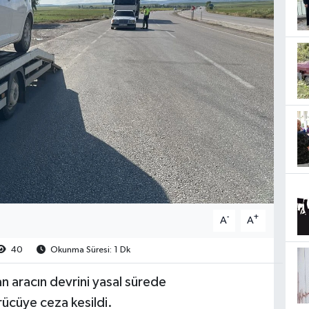
-
+
A
A
40
Okunma Süresi: 1 Dk
 aracın devrini yasal sürede
ücüye ceza kesildi.