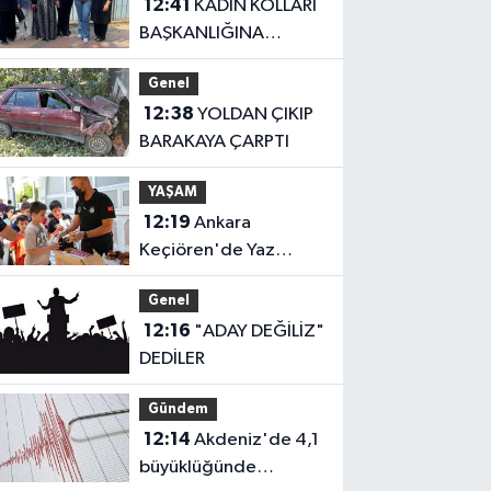
12:41
KADIN KOLLARI
BAŞKANLIĞINA
ATANDI
Genel
12:38
YOLDAN ÇIKIP
BARAKAYA ÇARPTI
YAŞAM
12:19
Ankara
Keçiören'de Yaz
Kur'an kurslarına ikram
Genel
desteği
12:16
"ADAY DEĞİLİZ"
DEDİLER
Gündem
12:14
Akdeniz'de 4,1
büyüklüğünde