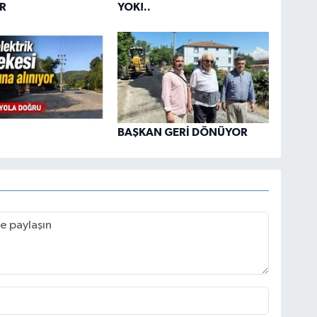
R
YOK!..
BAŞKAN GERİ DÖNÜYOR