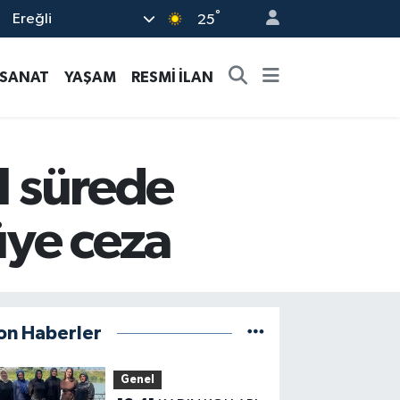
°
Ereğli
25
-SANAT
YAŞAM
RESMİ İLAN
l sürede
üye ceza
on Haberler
Genel