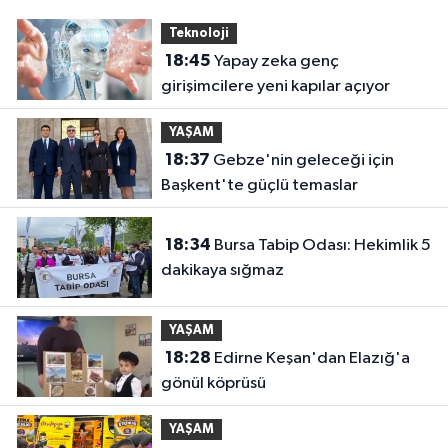
Teknoloji
18:45
Yapay zeka genç
girişimcilere yeni kapılar açıyor
YAŞAM
18:37
Gebze'nin geleceği için
Başkent'te güçlü temaslar
18:34
Bursa Tabip Odası: Hekimlik 5
dakikaya sığmaz
YAŞAM
18:28
Edirne Keşan'dan Elazığ'a
gönül köprüsü
YAŞAM