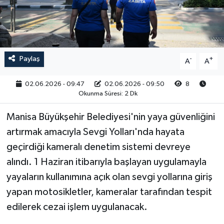
RESMİ İLAN
Paylaş
-
+
A
A
02.06.2026 - 09:47
02.06.2026 - 09:50
8
Okunma Süresi: 2 Dk
Manisa Büyükşehir Belediyesi'nin yaya güvenliğini
artırmak amacıyla Sevgi Yolları'nda hayata
geçirdiği kameralı denetim sistemi devreye
alındı. 1 Haziran itibarıyla başlayan uygulamayla
yayaların kullanımına açık olan sevgi yollarına giriş
yapan motosikletler, kameralar tarafından tespit
edilerek cezai işlem uygulanacak.