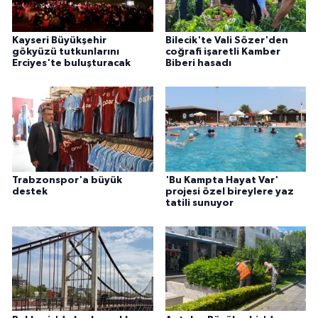
Kayseri Büyükşehir
Bilecik'te Vali Sözer'den
gökyüzü tutkunlarını
coğrafi işaretli Kamber
Erciyes'te buluşturacak
Biberi hasadı
Trabzonspor'a büyük
'Bu Kampta Hayat Var'
destek
projesi özel bireylere yaz
tatili sunuyor