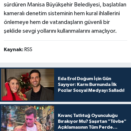
sürdüren Manisa Büyükşehir Belediyesi, başlatılan
kameralı denetim sisteminin hem kural ihlallerini
önlemeye hem de vatandaşların güvenli bir
şeklide sevgi yollarını kullanmalarını amaçlıyor.
Kaynak:
RSS
Eda Erol Doğum İçin Gün
Sayıyor: Karnı Burnunda İlk
Pozlar Sosyal Medyayı Salladı!
Kıvanç Tatlıtuğ Oyunculuğu
Bırakıyor Mu? Şaşırtan "Tövbe"
Açıklamasının Tüm Perde