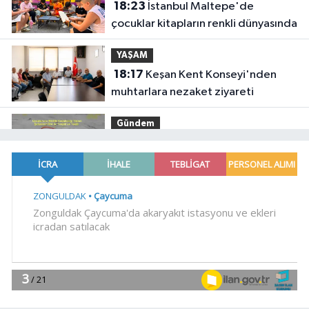
18:23
İstanbul Maltepe'de
çocuklar kitapların renkli dünyasında
YAŞAM
18:17
Keşan Kent Konseyi'nden
muhtarlara nezaket ziyareti
Gündem
18:14
Hakkari'de JİHA destekli
operasyonda 253 kilo esrar ele
geçirildi
SİYASET
18:06
İzmir Karabağlar Meclisi'nde
komisyonlar yeniden şekillendi
YAŞAM
18:00
Keşan eski İlçe Millî Eğitim
Müdürü vefatının yıl dönümünde