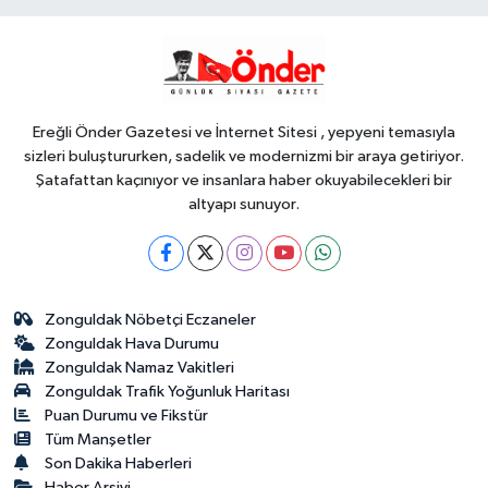
anıldı
YAŞAM
17:51
İzmit'te 3 Çınar Çocuk Evi
için kura çekimi gerçekleştirildi
Ereğli Önder Gazetesi ve İnternet Sitesi , yepyeni temasıyla
sizleri buluştururken, sadelik ve modernizmi bir araya getiriyor.
Şatafattan kaçınıyor ve insanlara haber okuyabilecekleri bir
altyapı sunuyor.
Zonguldak Nöbetçi Eczaneler
Zonguldak Hava Durumu
Zonguldak Namaz Vakitleri
Zonguldak Trafik Yoğunluk Haritası
Puan Durumu ve Fikstür
Tüm Manşetler
Son Dakika Haberleri
Haber Arşivi