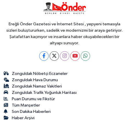
10:50
İzmir Karabağlar'da
Gazeteci Barış Selçuk saygıyla anıldı
Ereğli Önder Gazetesi ve İnternet Sitesi , yepyeni temasıyla
sizleri buluştururken, sadelik ve modernizmi bir araya getiriyor.
Şatafattan kaçınıyor ve insanlara haber okuyabilecekleri bir
altyapı sunuyor.
Zonguldak Nöbetçi Eczaneler
Zonguldak Hava Durumu
Zonguldak Namaz Vakitleri
Zonguldak Trafik Yoğunluk Haritası
Puan Durumu ve Fikstür
Tüm Manşetler
Son Dakika Haberleri
Haber Arşivi