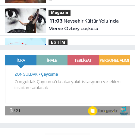
Magazin
11:03
Nevşehir Kültür Yolu'nda
Merve Özbey coşkusu
EĞİTİM
11:00
TÜBİTAK'tan lisansüstü
araştırmacılara performans bursu
çağrısı
YAŞAM
10:56
Ayvalık, Tarihi Gümrük
Meydanı'na kavuştu
YAŞAM
10:53
Daha yeşil Milas için yoğun
çalışma
YAŞAM