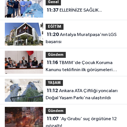
Genel
11:37
ELLERİNİZE SAĞLIK...
EĞİTİM
11:20
Antalya Muratpaşa'nın LGS
başarısı
Gündem
11:16
TBMM'de Çocuk Koruma
Kanunu teklifinin ilk görüşmeleri
tamamlandı
YAŞAM
11:12
Ankara ATA Çiftliği yoncaları
Doğal Yaşam Parkı'na ulaştırıldı
Gündem
11:07
'Ay Grubu' suç örgütüne 12
gözaltı!