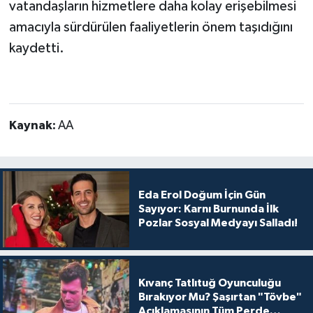
vatandaşların hizmetlere daha kolay erişebilmesi
amacıyla sürdürülen faaliyetlerin önem taşıdığını
kaydetti.
Kaynak:
AA
Eda Erol Doğum İçin Gün
Sayıyor: Karnı Burnunda İlk
Pozlar Sosyal Medyayı Salladı!
Kıvanç Tatlıtuğ Oyunculuğu
Bırakıyor Mu? Şaşırtan "Tövbe"
Açıklamasının Tüm Perde