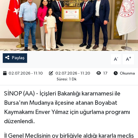
RESMİ İLAN
Paylaş
-
+
A
A
02.07.2026 - 11:10
02.07.2026 - 11:20
17
Okunma
Süresi: 1 Dk
SİNOP (AA) - İçişleri Bakanlığı kararnamesi ile
Bursa'nın Mudanya ilçesine atanan Boyabat
Kaymakamı Enver Yılmaz için uğurlama programı
düzenlendi.
İl Genel Meclisinin oy birliğiyle aldığı kararla meclis