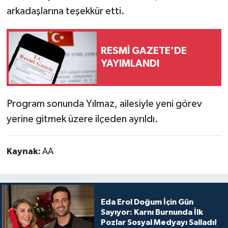
arkadaşlarına teşekkür etti.
RESMİ GAZETE'DE
YAYIMLANDI
Program sonunda Yılmaz, ailesiyle yeni görev
yerine gitmek üzere ilçeden ayrıldı.
Kaynak:
AA
Eda Erol Doğum İçin Gün
Sayıyor: Karnı Burnunda İlk
Pozlar Sosyal Medyayı Salladı!