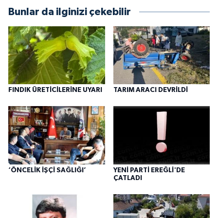
Bunlar da ilginizi çekebilir
FINDIK ÜRETİCİLERİNE UYARI
TARIM ARACI DEVRİLDİ
‘ÖNCELİK İŞÇİ SAĞLIĞI’
YENİ PARTİ EREĞLİ'DE
ÇATLADI