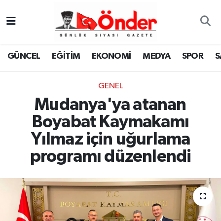
GÜNCEL
Zonguldak Nöbetçi Eczaneler
GÜNCEL
EĞİTİM
EKONOMİ
MEDYA
SPOR
S
EĞİTİM
Zonguldak Hava Durumu
GENEL
EKONOMİ
Zonguldak Namaz Vakitleri
Mudanya'ya atanan
MEDYA
Zonguldak Trafik Yoğunluk Haritası
Boyabat Kaymakamı
Yılmaz için uğurlama
SPOR
TFF 3.Lig 4.Grup Puan Durumu ve Fikstür
programı düzenlendi
SAĞLIK
Tüm Manşetler
KÜLTÜR-SANAT
Son Dakika Haberleri
YAŞAM
Haber Arşivi