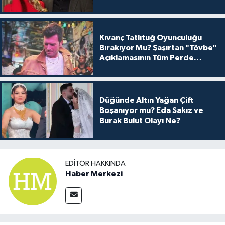
Kıvanç Tatlıtuğ Oyunculuğu
Bırakıyor Mu? Şaşırtan "Tövbe"
Açıklamasının Tüm Perde
Arkası
Düğünde Altın Yağan Çift
Boşanıyor mu? Eda Sakız ve
Burak Bulut Olayı Ne?
EDITÖR HAKKINDA
Haber Merkezi