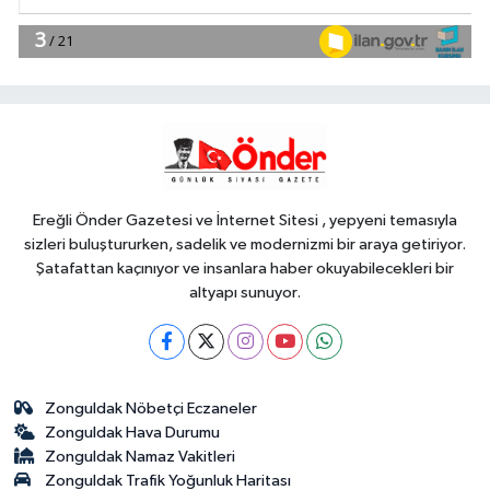
YAŞAM
18:41
İklim değişikliğiyle mücadele
çalışmaları yerinde incelendi
Gündem
18:40
İLÇEYİ HAREKETLENDİREN
CİSİM!
Ereğli Önder Gazetesi ve İnternet Sitesi , yepyeni temasıyla
sizleri buluştururken, sadelik ve modernizmi bir araya getiriyor.
Şatafattan kaçınıyor ve insanlara haber okuyabilecekleri bir
altyapı sunuyor.
Zonguldak Nöbetçi Eczaneler
Zonguldak Hava Durumu
Zonguldak Namaz Vakitleri
Zonguldak Trafik Yoğunluk Haritası