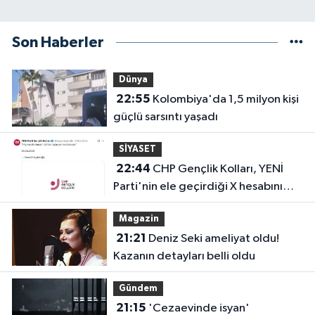
Son Haberler
Dünya
22:55
Kolombiya'da 1,5 milyon kişi
güçlü sarsıntı yaşadı
SİYASET
22:44
CHP Gençlik Kolları, YENİ
Parti'nin ele geçirdiği X hesabını
geri aldı!
Magazin
21:21
Deniz Seki ameliyat oldu!
Kazanın detayları belli oldu
Gündem
21:15
'Cezaevinde isyan'