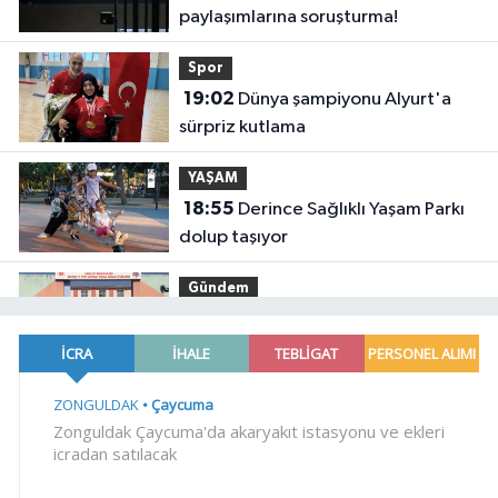
paylaşımlarına soruşturma!
Spor
19:02
Dünya şampiyonu Alyurt'a
sürpriz kutlama
YAŞAM
18:55
Derince Sağlıklı Yaşam Parkı
dolup taşıyor
Gündem
18:52
Düzce Jandarması'ndan bir
haftada 184 olaya müdahale... 17
aranan kişi yakalandı
Gündem
18:46
Akçakoca'yı hareketlendiren
cisim!