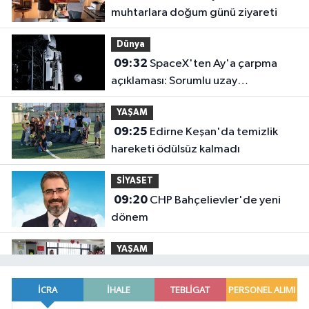
muhtarlara doğum günü ziyareti
Dünya
09:32
SpaceX'ten Ay'a çarpma
açıklaması: Sorumlu uzay
operasyonları için çalışıyoruz
YAŞAM
09:25
Edirne Keşan'da temizlik
hareketi ödülsüz kalmadı
SİYASET
09:20
CHP Bahçelievler'de yeni
dönem
YAŞAM
09:17
Mersin'de alzheimer
hastalarına umut