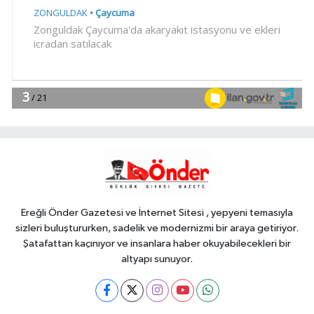
YAŞAM
09:15
Kayseri Büyükşehir'de
lavanta hasadı başladı
YAŞAM
09:12
İzmir Bornova'da doğal
lezzetler halkla buluşuyor
YAŞAM
09:05
Ormanya'nın Atlas'ı yaban
hayatına ışık tutacak
Ereğli Önder Gazetesi ve İnternet Sitesi , yepyeni temasıyla
sizleri buluştururken, sadelik ve modernizmi bir araya getiriyor.
Şatafattan kaçınıyor ve insanlara haber okuyabilecekleri bir
altyapı sunuyor.