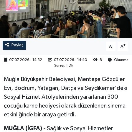
RESMİ İLAN
Paylaş
-
+
A
A
07.07.2026 - 14:32
07.07.2026 - 14:40
8
Okunma
Süresi: 1 Dk
Muğla Büyükşehir Belediyesi, Menteşe Gözcüler
Evi, Bodrum, Yatağan, Datça ve Seydikemer'deki
Sosyal Hizmet Atölyelerinden yararlanan 300
çocuğu karne hediyesi olarak düzenlenen sinema
etkinliğinde bir araya getirdi.
MUĞLA (İGFA) -
Sağlık ve Sosyal Hizmetler