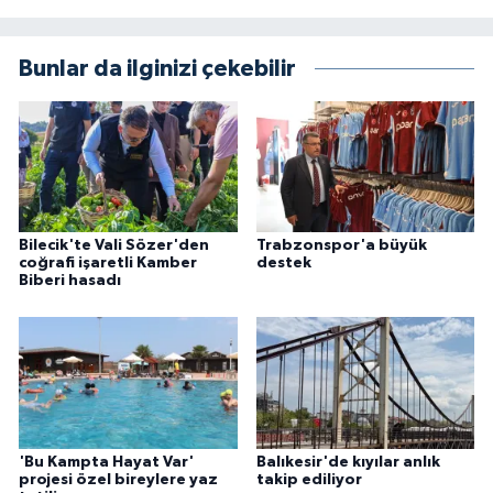
Bunlar da ilginizi çekebilir
Bilecik'te Vali Sözer'den
Trabzonspor'a büyük
coğrafi işaretli Kamber
destek
Biberi hasadı
'Bu Kampta Hayat Var'
Balıkesir'de kıyılar anlık
projesi özel bireylere yaz
takip ediliyor