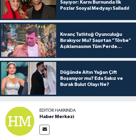
Sayıyor: Karnı Burnunda İlk
Pozlar Sosyal Medyayı Salladı!
Kıvanç Tatlıtuğ Oyunculuğu
Bırakıyor Mu? Şaşırtan "Tövbe"
Açıklamasının Tüm Perde
Arkası
Düğünde Altın Yağan Çift
Boşanıyor mu? Eda Sakız ve
Burak Bulut Olayı Ne?
EDITÖR HAKKINDA
Haber Merkezi