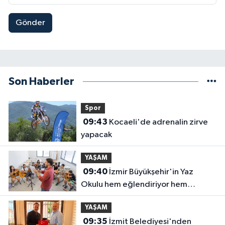
Gönder
Son Haberler
Spor
09:43
Kocaeli'de adrenalin zirve
yapacak
YAŞAM
09:40
İzmir Büyükşehir'in Yaz
Okulu hem eğlendiriyor hem
öğretiyor
YAŞAM
09:35
İzmit Belediyesi'nden