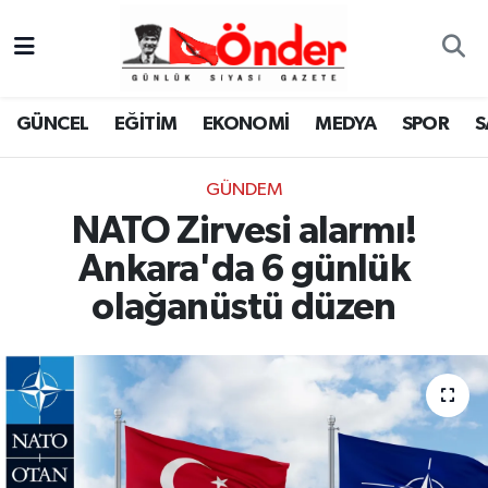
GÜNCEL
Zonguldak Nöbetçi Eczaneler
GÜNCEL
EĞİTİM
EKONOMİ
MEDYA
SPOR
S
EĞİTİM
Zonguldak Hava Durumu
GÜNDEM
EKONOMİ
Zonguldak Namaz Vakitleri
NATO Zirvesi alarmı!
MEDYA
Zonguldak Trafik Yoğunluk Haritası
Ankara'da 6 günlük
olağanüstü düzen
SPOR
TFF 3.Lig 4.Grup Puan Durumu ve Fikstür
SAĞLIK
Tüm Manşetler
KÜLTÜR-SANAT
Son Dakika Haberleri
YAŞAM
Haber Arşivi