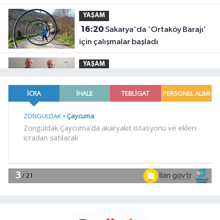
YAŞAM
16:20
Sakarya'da 'Ortaköy Barajı'
için çalışmalar başladı
YAŞAM
16:14
Bursa'da Kıbrıs Gazisi Ali
Çağlayan'a anlamlı ziyaret
Dünya
16:09
Çin'de Dolphin tayfunu için
kırmızı alarm!
YAŞAM
16:04
Yöresel lezzetler gastronomi
sokağında ziyaretçilerle buluşuyor
YAŞAM