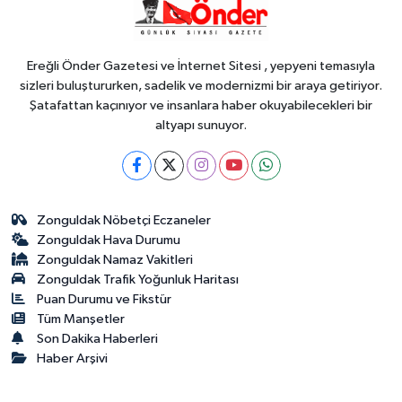
15:57
Plastik sanayicilerinden 'ara
eleman' alarmı
Ereğli Önder Gazetesi ve İnternet Sitesi , yepyeni temasıyla
sizleri buluştururken, sadelik ve modernizmi bir araya getiriyor.
Şatafattan kaçınıyor ve insanlara haber okuyabilecekleri bir
altyapı sunuyor.
Zonguldak Nöbetçi Eczaneler
Zonguldak Hava Durumu
Zonguldak Namaz Vakitleri
Zonguldak Trafik Yoğunluk Haritası
Puan Durumu ve Fikstür
Tüm Manşetler
Son Dakika Haberleri
Haber Arşivi