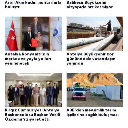
Arbil Akın kadın muhtarlarla
Balıkesir Büyükşehir
buluştu
altyapıda hız kesmiyor
Antalya Konyaaltı'nın
Antalya Büyükşehir zor
merkez ve yayla yolları
gününde de vatandaşın
yenilenecek
yanında
Kırgız Cumhuriyeti Antalya
ABB'den mevsimlik tarım
Başkonsolosu Başkan Vekili
işçilerine sağlık buluşması
Özdemir'i ziyaret etti