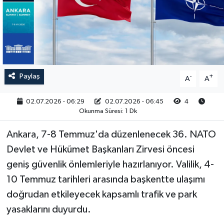
RESMİ İLAN
Paylaş
-
+
A
A
02.07.2026 - 06:29
02.07.2026 - 06:45
4
Okunma Süresi: 1 Dk
Ankara, 7-8 Temmuz'da düzenlenecek 36. NATO
Devlet ve Hükümet Başkanları Zirvesi öncesi
geniş güvenlik önlemleriyle hazırlanıyor. Valilik, 4-
10 Temmuz tarihleri arasında başkentte ulaşımı
doğrudan etkileyecek kapsamlı trafik ve park
yasaklarını duyurdu.