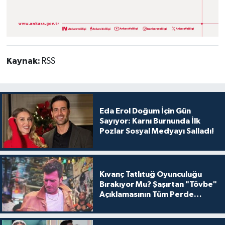
Kaynak:
RSS
Eda Erol Doğum İçin Gün
Sayıyor: Karnı Burnunda İlk
Pozlar Sosyal Medyayı Salladı!
Kıvanç Tatlıtuğ Oyunculuğu
Bırakıyor Mu? Şaşırtan "Tövbe"
Açıklamasının Tüm Perde
Arkası