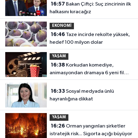
16:57
Bakan Çiftçi: Suç zincirinin ilk
halkasını kıracağız
EKONOMİ
16:46
Taze incirde rekolte yüksek,
hedef 100 milyon dolar
YAŞAM
16:38
Korkudan komediye,
animasyondan dramaya 6 yeni film
vizyonda
16:33
Sosyal medyada ünlü
hayranlığına dikkat
YAŞAM
16:26
Orman yangınları şirketler
istratejik risk... Sigorta açığı büyüyor