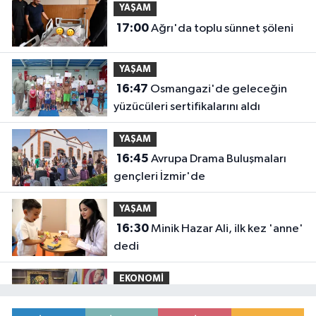
YAŞAM
17:00
Ağrı'da toplu sünnet şöleni
YAŞAM
16:47
Osmangazi'de geleceğin
yüzücüleri sertifikalarını aldı
YAŞAM
16:45
Avrupa Drama Buluşmaları
gençleri İzmir'de
YAŞAM
16:30
Minik Hazar Ali, ilk kez 'anne'
dedi
EKONOMİ
16:20
Esnaf odalarından ortak