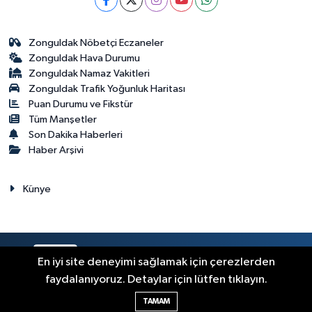
Zonguldak Nöbetçi Eczaneler
Zonguldak Hava Durumu
Zonguldak Namaz Vakitleri
Zonguldak Trafik Yoğunluk Haritası
Puan Durumu ve Fikstür
Tüm Manşetler
Son Dakika Haberleri
Haber Arşivi
Künye
RSS
Copyright © 2023. Her hakkı saklıdır.
En iyi site deneyimi sağlamak için çerezlerden
faydalanıyoruz. Detaylar için lütfen tıklayın.
Haber Yazılımı:
TE Bilişim
TAMAM