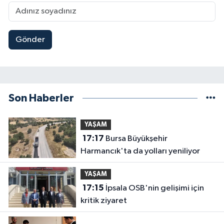
Gönder
Son Haberler
YAŞAM
17:17
Bursa Büyükşehir
Harmancık'ta da yolları yeniliyor
YAŞAM
17:15
İpsala OSB'nin gelişimi için
kritik ziyaret