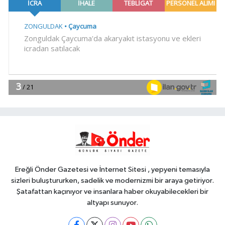
açıklama
YAŞAM
16:19
Toplu taşımaya sıkı denetim
YAŞAM
16:17
Emekli Kafe'de kuaför ve
berber hizmeti başladı
EĞİTİM
16:15
KARBEM'den LGS'de yüzde
95,7 başarı
Ereğli Önder Gazetesi ve İnternet Sitesi , yepyeni temasıyla
sizleri buluştururken, sadelik ve modernizmi bir araya getiriyor.
Şatafattan kaçınıyor ve insanlara haber okuyabilecekleri bir
altyapı sunuyor.