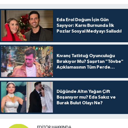
Eda Erol Doğum İçin Gün
Sayıyor: Karnı Burnunda İlk
Pozlar Sosyal Medyayı Salladı!
Kıvanç Tatlıtuğ Oyunculuğu
Bırakıyor Mu? Şaşırtan "Tövbe"
Açıklamasının Tüm Perde
Arkası
Düğünde Altın Yağan Çift
Boşanıyor mu? Eda Sakız ve
Burak Bulut Olayı Ne?
EDITÖR HAKKINDA