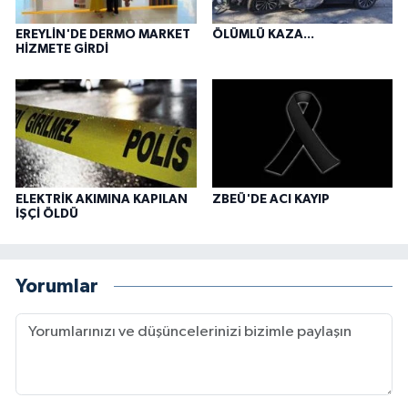
EREYLİN'DE DERMO MARKET
ÖLÜMLÜ KAZA...
HİZMETE GİRDİ
ELEKTRİK AKIMINA KAPILAN
ZBEÜ'DE ACI KAYIP
İŞÇİ ÖLDÜ
Yorumlar