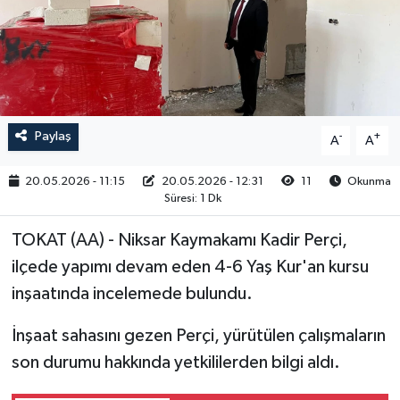
RESMİ İLAN
Paylaş
-
+
A
A
20.05.2026 - 11:15
20.05.2026 - 12:31
11
Okunma
Süresi: 1 Dk
TOKAT (AA) - Niksar Kaymakamı Kadir Perçi,
ilçede yapımı devam eden 4-6 Yaş Kur'an kursu
inşaatında incelemede bulundu.
İnşaat sahasını gezen Perçi, yürütülen çalışmaların
son durumu hakkında yetkililerden bilgi aldı.