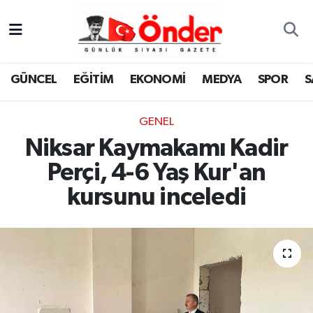
GÜNCEL
Zonguldak Nöbetçi Eczaneler
GÜNCEL
EĞİTİM
EKONOMİ
MEDYA
SPOR
S
EĞİTİM
Zonguldak Hava Durumu
GENEL
EKONOMİ
Zonguldak Namaz Vakitleri
Niksar Kaymakamı Kadir
MEDYA
Zonguldak Trafik Yoğunluk Haritası
Perçi, 4-6 Yaş Kur'an
kursunu inceledi
SPOR
TFF 3.Lig 4.Grup Puan Durumu ve Fikstür
SAĞLIK
Tüm Manşetler
KÜLTÜR-SANAT
Son Dakika Haberleri
YAŞAM
Haber Arşivi