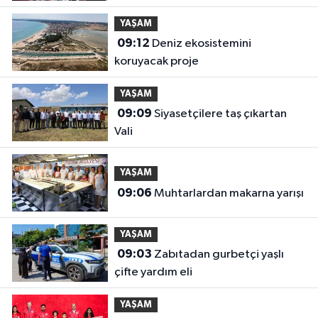
YAŞAM
09:12
Deniz ekosistemini
koruyacak proje
YAŞAM
09:09
Siyasetçilere taş çıkartan
Vali
YAŞAM
09:06
Muhtarlardan makarna yarışı
YAŞAM
09:03
Zabıtadan gurbetçi yaşlı
çifte yardım eli
YAŞAM