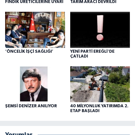
FINDIK ÜRETİCİLERİNE UYARI
TARIM ARACI DEVRİLDİ
‘ÖNCELİK İŞÇİ SAĞLIĞI’
YENİ PARTİ EREĞLİ'DE
ÇATLADI
ŞEMSİ DENİZER ANILIYOR
40 MİLYONLUK YATIRIMDA 2.
ETAP BAŞLADI
Yorumlar