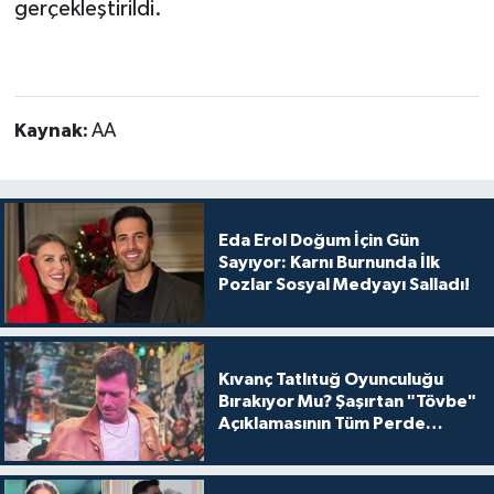
gerçekleştirildi.
Kaynak:
AA
Eda Erol Doğum İçin Gün
Sayıyor: Karnı Burnunda İlk
Pozlar Sosyal Medyayı Salladı!
Kıvanç Tatlıtuğ Oyunculuğu
Bırakıyor Mu? Şaşırtan "Tövbe"
Açıklamasının Tüm Perde
Arkası