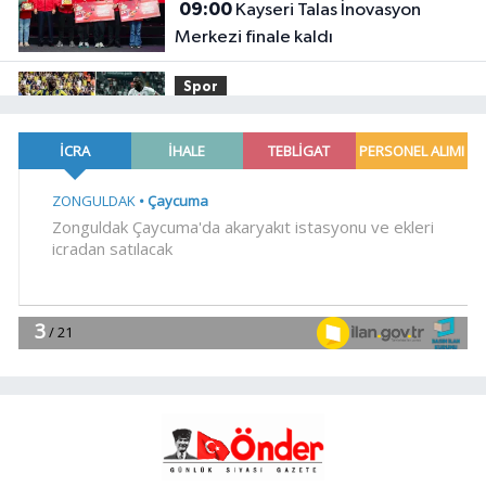
09:00
Kayseri Talas İnovasyon
Merkezi finale kaldı
Spor
08:55
Lukaku Fener'e mi,
Beşiktaş'a mı geliyor?
Gündem
08:35
Akın Gürlek: Örgüt silahları
bırakacak, mağaraları boşaltacak
Genel
07:32
LİSTEYE GİREMEYENLERDEN
SERT AÇIKLAMA
Gündem
07:30
Kayseri Melikgazi şantiye
alanına döndü