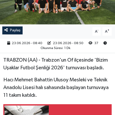
RESMİ İLAN
Paylaş
-
+
A
A
23.06.2026 - 08:40
23.06.2026 - 08:50
37
Okunma Süresi: 1 Dk
TRABZON (AA) - Trabzon'un Of ilçesinde 'Bizim
Uşaklar Futbol Şenliği 2026' turnuvası başladı.
Hacı Mehmet Bahattin Ulusoy Mesleki ve Teknik
Anadolu Lisesi halı sahasında başlayan turnuvaya
11 takım katıldı.