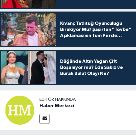
Kıvanç Tatlıtuğ Oyunculuğu
Bırakıyor Mu? Şaşırtan "Tövbe"
Açıklamasının Tüm Perde
Arkası
Düğünde Altın Yağan Çift
Boşanıyor mu? Eda Sakız ve
Burak Bulut Olayı Ne?
EDITÖR HAKKINDA
Haber Merkezi