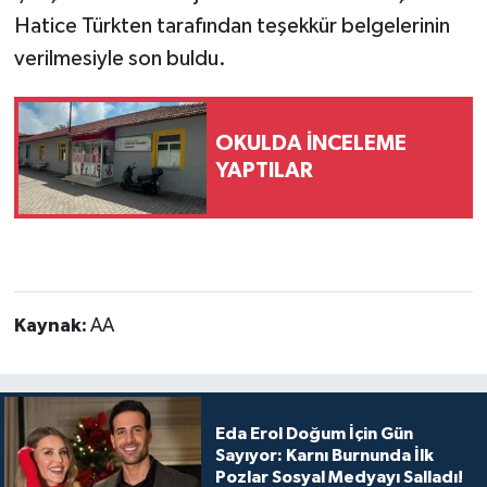
Hatice Türkten tarafından teşekkür belgelerinin
verilmesiyle son buldu.
OKULDA İNCELEME
YAPTILAR
Kaynak:
AA
Eda Erol Doğum İçin Gün
Sayıyor: Karnı Burnunda İlk
Pozlar Sosyal Medyayı Salladı!