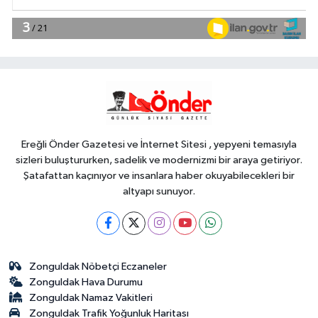
EKONOMİ
13:17
Bilişim 500'de 39 milyar
dolarlık dev hacim
YAŞAM
13:10
Trabzon'da turizm ofisleri
turistlerin rehberi oluyor
Ereğli Önder Gazetesi ve İnternet Sitesi , yepyeni temasıyla
sizleri buluştururken, sadelik ve modernizmi bir araya getiriyor.
Şatafattan kaçınıyor ve insanlara haber okuyabilecekleri bir
altyapı sunuyor.
Zonguldak Nöbetçi Eczaneler
Zonguldak Hava Durumu
Zonguldak Namaz Vakitleri
Zonguldak Trafik Yoğunluk Haritası