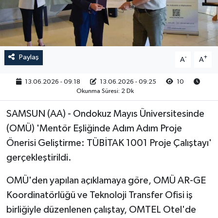
RESMİ İLAN
Paylaş
-
+
A
A
13.06.2026 - 09:18
13.06.2026 - 09:25
10
Okunma Süresi: 2 Dk
SAMSUN (AA) - Ondokuz Mayıs Üniversitesinde
(OMÜ) 'Mentör Eşliğinde Adım Adım Proje
Önerisi Geliştirme: TÜBİTAK 1001 Proje Çalıştayı'
gerçekleştirildi.
OMÜ'den yapılan açıklamaya göre, OMÜ AR-GE
Koordinatörlüğü ve Teknoloji Transfer Ofisi iş
birliğiyle düzenlenen çalıştay, OMTEL Otel'de