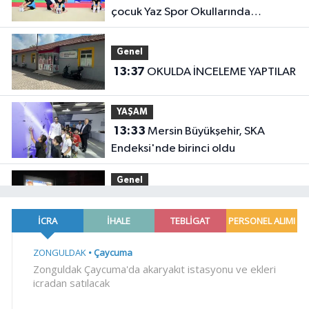
çocuk Yaz Spor Okullarında
buluşuyor
Genel
13:37
OKULDA İNCELEME YAPTILAR
YAŞAM
13:33
Mersin Büyükşehir, SKA
Endeksi'nde birinci oldu
Genel
13:33
MERKEZDE SİNEMA SALONU
YOK!..
YAŞAM
13:28
Bursa Şehir Hastanesi
otoparkı bu ay hizmete açılıyor