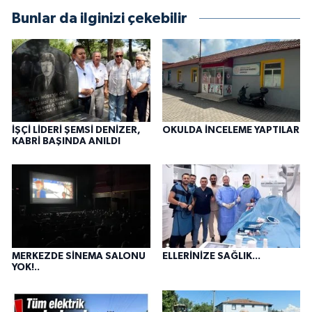
Bunlar da ilginizi çekebilir
İŞÇİ LİDERİ ŞEMSİ DENİZER,
OKULDA İNCELEME YAPTILAR
KABRİ BAŞINDA ANILDI
MERKEZDE SİNEMA SALONU
ELLERİNİZE SAĞLIK...
YOK!..