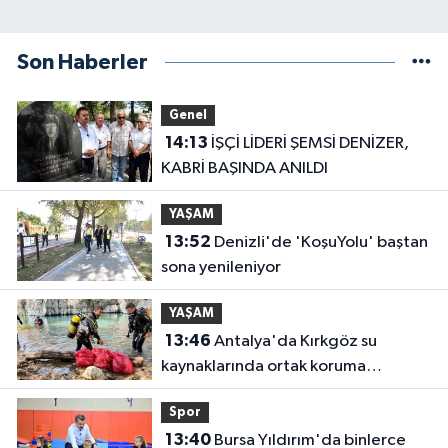
Son Haberler
Genel
14:13
İŞÇİ LİDERİ ŞEMSİ DENİZER,
KABRİ BAŞINDA ANILDI
YAŞAM
13:52
Denizli'de 'KoşuYolu' baştan
sona yenileniyor
YAŞAM
13:46
Antalya'da Kırkgöz su
kaynaklarında ortak koruma
seferberliği
Spor
13:40
Bursa Yıldırım'da binlerce